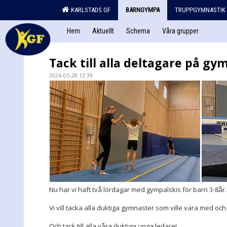
KARLSTADS GF
BARNGYMPA
TRUPPGYMNASTIK
Hem
Aktuellt
Schema
Våra grupper
Tack till alla deltagare på gy
2024-05-28 12:39
Nu har vi haft två lördagar med gympalskis för barn 3-8år.
Vi vill tacka alla duktiga gymnaster som ville vara med oc
Och tack till alla våra duktiga unga ledare!