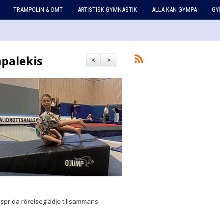
TRAMPOLIN & DMT
ARTISTISK GYMNASTIK
ALLA KAN GYMPA
GY
mpalekis
<
>
h sprida rörelseglädje tillsammans.