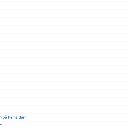
en på hemsidan!
/1