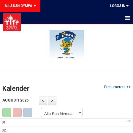
ALLA KAN GYMPA
LOGGA IN
HEM
NYHETER
KALENDER
DOKUMENT
KONTAKT
Kalender
Prenumerera >>
AUGUSTI 2026
v.31
01
02