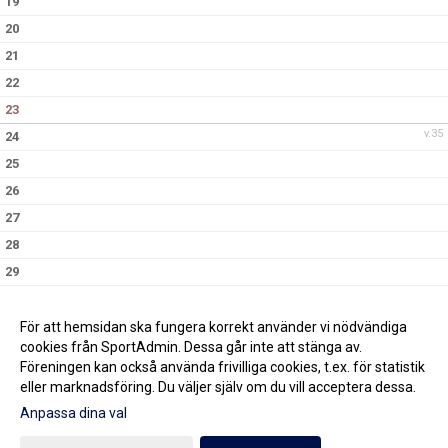
19
20
21
22
23
v.35
24
25
26
27
28
29
30
v.36
31
För att hemsidan ska fungera korrekt använder vi nödvändiga
cookies från SportAdmin. Dessa går inte att stänga av.
Föreningen kan också använda frivilliga cookies, t.ex. för statistik
eller marknadsföring. Du väljer själv om du vill acceptera dessa.
Anpassa dina val
Cookie-inställningar
Gå till Webbversion