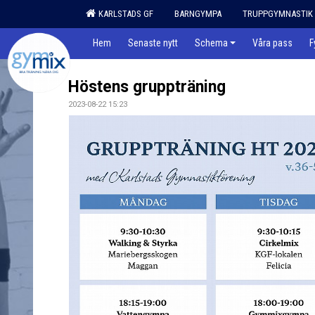
KARLSTADS GF
BARNGYMPA
TRUPPGYMNASTIK
Hem
Senaste nytt
Schema
Våra pass
F
Höstens gruppträning
2023-08-22 15:23