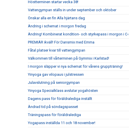
Höstterminen startar vecka 38!
Vattengympan ställs in under september och oktober
Önskar alla en fin Alla hjärtans dag
Ändring i schemat i morgon fredag
Ändring! Kombinerat kondition- och styrkepass i morgon i C-
PREMIÄR ikväll! För Dansmix med Emma
Fåtal platser kvar till vattengympan
Välkommen till vårterminen på Gymmix i Karlstad!
I morgon släpper vi nya schemat för vårens gruppträning!
Yinyoga gav vilopaus i julstressen
Julavslutning på seniorgympan
Yinyoga Specialklass avslutar yogahösten
Dagens pass för föräldralediga inställt
Ändrad tid på söndagspasset
Träningspass för föräldralediga
Yogapass inställda 11 och 18 november!