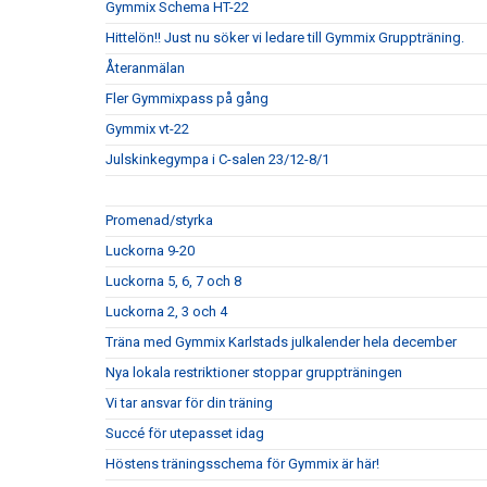
Gymmix Schema HT-22
Hittelön!! Just nu söker vi ledare till Gymmix Gruppträning.
Återanmälan
Fler Gymmixpass på gång
Gymmix vt-22
Julskinkegympa i C-salen 23/12-8/1
Promenad/styrka
Luckorna 9-20
Luckorna 5, 6, 7 och 8
Luckorna 2, 3 och 4
Träna med Gymmix Karlstads julkalender hela december
Nya lokala restriktioner stoppar gruppträningen
Vi tar ansvar för din träning
Succé för utepasset idag
Höstens träningsschema för Gymmix är här!