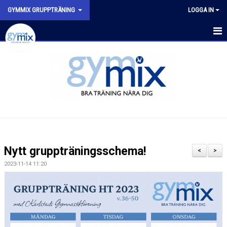
GYMMIX GRUPPTRÄNING
LOGGA IN
HEM
SENASTE NYTT
SCHEMA
VÅRA PASS
FYSISK AKTIVITET PÅ RECEPT (FAR)
Nytt gruppträningsschema!
<
>
2023-11-14 11:20