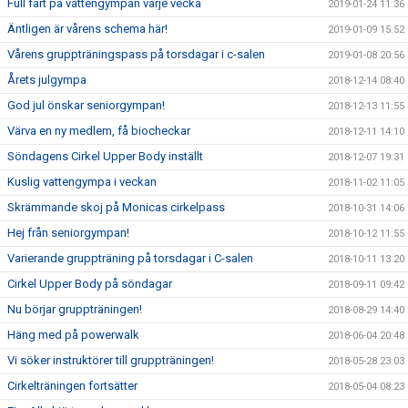
Full fart på vattengympan varje vecka
2019-01-24 11:36
Äntligen är vårens schema här!
2019-01-09 15:52
Vårens gruppträningspass på torsdagar i c-salen
2019-01-08 20:56
Årets julgympa
2018-12-14 08:40
God jul önskar seniorgympan!
2018-12-13 11:55
Värva en ny medlem, få biocheckar
2018-12-11 14:10
Söndagens Cirkel Upper Body inställt
2018-12-07 19:31
Kuslig vattengympa i veckan
2018-11-02 11:05
Skrämmande skoj på Monicas cirkelpass
2018-10-31 14:06
Hej från seniorgympan!
2018-10-12 11:55
Varierande gruppträning på torsdagar i C-salen
2018-10-11 13:20
Cirkel Upper Body på söndagar
2018-09-11 09:42
Nu börjar gruppträningen!
2018-08-29 14:40
Häng med på powerwalk
2018-06-04 20:48
Vi söker instruktörer till gruppträningen!
2018-05-28 23:03
Cirkelträningen fortsätter
2018-05-04 08:23