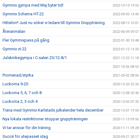
Gymmix gympa med Maj byter tid!
2022-10-13 19:55
Gymmix Schema HT-22
2022-09-05 13:40
Hittelön!! Just nu söker vi ledare till Gymmix Gruppträning.
2022-08-15 10:01
Återanmälan
2022-06-09 09:57
Fler Gymmixpass på gång
2022-01-30 10:48
Gymmix vt-22
2022-01-15 13:20
Julskinkegympa i C-salen 23/12-8/1
2021-12-22 11:18
2021-10-26 08:52
Promenad/styrka
2021-03-02 08:06
Luckorna 9-20
2020-12-20 22:26
Luckorna 5, 6, 7 och 8
2020-12-08 20:36
Luckorna 2, 3 och 4
2020-12-05 07:32
Träna med Gymmix Karlstads julkalender hela december
2020-12-01 19:50
Nya lokala restriktioner stoppar gruppträningen
2020-11-13 09:56
Vi tar ansvar för din träning
2020-11-11 09:28
Succé för utepasset idag
2020-09-21 20:17