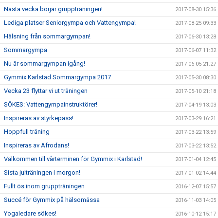
Nästa vecka börjar gruppträningen!
2017-08-30 15:36
Lediga platser Seniorgympa och Vattengympa!
2017-08-25 09:33
Hälsning från sommargympan!
2017-06-30 13:28
Sommargympa
2017-06-07 11:32
Nu är sommargympan igång!
2017-06-05 21:27
Gymmix Karlstad Sommargympa 2017
2017-05-30 08:30
Vecka 23 flyttar vi ut träningen
2017-05-10 21:18
SÖKES: Vattengympainstruktörer!
2017-04-19 13:03
Inspireras av styrkepass!
2017-03-29 16:21
Hoppfull träning
2017-03-22 13:59
Inspireras av Afrodans!
2017-03-22 13:52
Välkommen till vårterminen för Gymmix i Karlstad!
2017-01-04 12:45
Sista julträningen i morgon!
2017-01-02 14:44
Fullt ös inom gruppträningen
2016-12-07 15:57
Succé för Gymmix på hälsomässa
2016-11-03 14:05
Yogaledare sökes!
2016-10-12 15:17