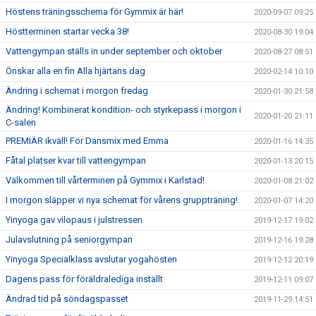
Höstens träningsschema för Gymmix är här!
2020-09-07 09:25
Höstterminen startar vecka 38!
2020-08-30 19:04
Vattengympan ställs in under september och oktober
2020-08-27 08:51
Önskar alla en fin Alla hjärtans dag
2020-02-14 10:10
Ändring i schemat i morgon fredag
2020-01-30 21:58
Ändring! Kombinerat kondition- och styrkepass i morgon i
2020-01-20 21:11
C-salen
PREMIÄR ikväll! För Dansmix med Emma
2020-01-16 14:35
Fåtal platser kvar till vattengympan
2020-01-13 20:15
Välkommen till vårterminen på Gymmix i Karlstad!
2020-01-08 21:02
I morgon släpper vi nya schemat för vårens gruppträning!
2020-01-07 14:20
Yinyoga gav vilopaus i julstressen
2019-12-17 19:02
Julavslutning på seniorgympan
2019-12-16 19:28
Yinyoga Specialklass avslutar yogahösten
2019-12-12 20:19
Dagens pass för föräldralediga inställt
2019-12-11 09:07
Ändrad tid på söndagspasset
2019-11-29 14:51