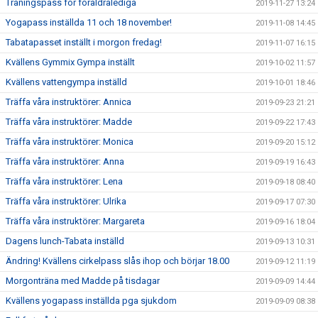
Träningspass för föräldralediga
2019-11-27 13:24
Yogapass inställda 11 och 18 november!
2019-11-08 14:45
Tabatapasset inställt i morgon fredag!
2019-11-07 16:15
Kvällens Gymmix Gympa inställt
2019-10-02 11:57
Kvällens vattengympa inställd
2019-10-01 18:46
Träffa våra instruktörer: Annica
2019-09-23 21:21
Träffa våra instruktörer: Madde
2019-09-22 17:43
Träffa våra instruktörer: Monica
2019-09-20 15:12
Träffa våra instruktörer: Anna
2019-09-19 16:43
Träffa våra instruktörer: Lena
2019-09-18 08:40
Träffa våra instruktörer: Ulrika
2019-09-17 07:30
Träffa våra instruktörer: Margareta
2019-09-16 18:04
Dagens lunch-Tabata inställd
2019-09-13 10:31
Ändring! Kvällens cirkelpass slås ihop och börjar 18.00
2019-09-12 11:19
Morgonträna med Madde på tisdagar
2019-09-09 14:44
Kvällens yogapass inställda pga sjukdom
2019-09-09 08:38