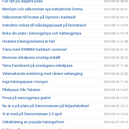
Full fart på dagens pass
2019-09-04 08:00
MiniGym och välkommen nya instruktören Emma
2019-09-03 09:21
Välkommen till hösten på Gymmix i Karlstad!
2019-09-02 09:13
Instruktör sökes till måndagspasset på Norrstrand
2019-08-19 13:59
Boka din plats i Seniorgympa och Vattengympa
2019-08-15 15:18
Höstens träningsschema är här!
2019-08-12 21:08
Träna med GYMMIX Karlstad i sommar!
2019-06-02 21:16
Monicas cirkelpass onsdag inställt
2019-05-20 20:25
Tema Dansband på onsdagens cirkelpass
2019-05-07 11:00
Välsmakande avslutning med vårens vattengäng
2019-05-06 23:20
Inga träningspass i morgon
2019-04-29 11:43
Påskpaus från Tabatan
2019-04-18 13:47
Prova på seniorgympa gratis!
2019-04-05 13:57
Nu är vi på plats på Seniormässan på Nöjesfabriken!
2019-04-02 10:12
Vi är med på Seniormässan 2-3 april
2019-03-19 13:23
Cirkelträning en populär träningsform
2019-02-07 10:14