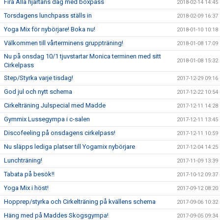
Fira Alla hjärtans dag med boxpass
2018-02-14 14:45
Torsdagens lunchpass ställs in
2018-02-09 16:37
Yoga Mix för nybörjare! Boka nu!
2018-01-10 10:18
Välkommen till vårterminens gruppträning!
2018-01-08 17:09
Nu på onsdag 10/1 tjuvstartar Monica terminen med sitt
2018-01-08 15:32
Cirkelpass
Step/Styrka varje tisdag!
2017-12-29 09:16
God jul och nytt schema
2017-12-22 10:54
Cirkelträning Julspecial med Madde
2017-12-11 14:28
Gymmix Lussegympa i c-salen
2017-12-11 13:45
Discofeeling på onsdagens cirkelpass!
2017-12-11 10:59
Nu släpps lediga platser till Yogamix nybörjare
2017-12-04 14:25
Lunchträning!
2017-11-09 13:39
Tabata på besök!!
2017-10-12 09:37
Yoga Mix i höst!
2017-09-12 08:20
Hopprep/styrka och Cirkelträning på kvällens schema
2017-09-06 10:32
Häng med på Maddes Skogsgympa!
2017-09-05 09:34