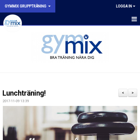
GYMMIX GRUPPTRÄNING
LOGGA IN
HEM
SENASTE NYTT
SCHEMA
VÅRA PASS
FYSISK AKTIVITET PÅ RECEPT (FAR)
Lunchträning!
<
>
2017-11-09 13:39