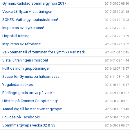
Gymmix Karlstad Sommargympa 2017
2017-05-30 08:30
Vecka 23 flyttar vi ut träningen
2017-05-10 21:18
SÖKES: Vattengympainstruktörer!
2017-04-19 13:03
Inspireras av styrkepass!
2017-03-29 16:21
Hoppfull träning
2017-03-22 13:59
Inspireras av Afrodans!
2017-03-22 13:52
Välkommen till vårterminen för Gymmix i Karlstad!
2017-01-04 12:45
Sista julträningen i morgon!
2017-01-02 14:44
Fullt ös inom gruppträningen
2016-12-07 15:57
Succé för Gymmix på hälsomässa
2016-11-03 14:05
Yogaledare sökes!
2016-10-12 15:17
Förlängd gratis prova på-vecka!
2016-09-12 09:07
Hösten på Gymmix Gruppträning!
2016-08-23 08:31
Anmäl dig till höstens vattengympa!
2016-08-10 10:43
Följ oss på Facebook!
2016-08-10 10:23
Sommmargympa vecka 32 & 33
2016-08-09 08:57