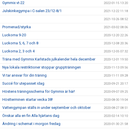
Gymmix vt-22
2022-01-15 13:20
Julskinkegympa i C-salen 23/12-8/1
2021-12-22 11:18
2021-10-26 08:52
Promenad/styrka
2021-03-02 08:06
Luckorna 9-20
2020-12-20 22:26
Luckorna 5, 6, 7 och 8
2020-12-08 20:36
Luckorna 2, 3 och 4
2020-12-05 07:32
Träna med Gymmix Karlstads julkalender hela december
2020-12-01 19:50
Nya lokala restriktioner stoppar gruppträningen
2020-11-13 09:56
Vi tar ansvar för din träning
2020-11-11 09:28
Succé för utepasset idag
2020-09-21 20:17
Höstens träningsschema för Gymmix är här!
2020-09-07 09:25
Höstterminen startar vecka 38!
2020-08-30 19:04
Vattengympan ställs in under september och oktober
2020-08-27 08:51
Önskar alla en fin Alla hjärtans dag
2020-02-14 10:10
Ändring i schemat i morgon fredag
2020-01-30 21:58