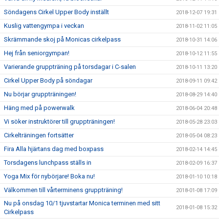
Söndagens Cirkel Upper Body inställt
2018-12-07 19:31
Kuslig vattengympa i veckan
2018-11-02 11:05
Skrämmande skoj på Monicas cirkelpass
2018-10-31 14:06
Hej från seniorgympan!
2018-10-12 11:55
Varierande gruppträning på torsdagar i C-salen
2018-10-11 13:20
Cirkel Upper Body på söndagar
2018-09-11 09:42
Nu börjar gruppträningen!
2018-08-29 14:40
Häng med på powerwalk
2018-06-04 20:48
Vi söker instruktörer till gruppträningen!
2018-05-28 23:03
Cirkelträningen fortsätter
2018-05-04 08:23
Fira Alla hjärtans dag med boxpass
2018-02-14 14:45
Torsdagens lunchpass ställs in
2018-02-09 16:37
Yoga Mix för nybörjare! Boka nu!
2018-01-10 10:18
Välkommen till vårterminens gruppträning!
2018-01-08 17:09
Nu på onsdag 10/1 tjuvstartar Monica terminen med sitt
2018-01-08 15:32
Cirkelpass