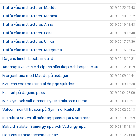
Träffa våra instruktörer: Madde
2019-09-22 17:43
Träffa våra instruktörer: Monica
2019-09-20 15:12
Träffa våra instruktörer: Anna
2019-09-19 16:43
Träffa våra instruktörer: Lena
2019-09-18 08:40
Träffa våra instruktörer: Ulrika
2019-09-17 07:30
Träffa våra instruktörer: Margareta
2019-09-16 18:04
Dagens lunch-Tabata inställd
2019-09-13 10:31
Ändring! Kvällens cirkelpass slås ihop och börjar 18.00
2019-09-12 11:19
Morgonträna med Madde på tisdagar
2019-09-09 14:44
Kvällens yogapass inställda pga sjukdom
2019-09-09 08:38
Full fart på dagens pass
2019-09-04 08:00
MiniGym och välkommen nya instruktören Emma
2019-09-03 09:21
Välkommen till hösten på Gymmix i Karlstad!
2019-09-02 09:13
Instruktör sökes till måndagspasset på Norrstrand
2019-08-19 13:59
Boka din plats i Seniorgympa och Vattengympa
2019-08-15 15:18
Höstens träningsschema är här!
2019-08-12 21:08