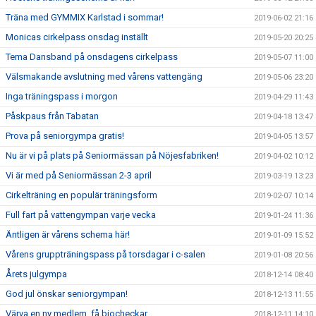
Träna med GYMMIX Karlstad i sommar!
2019-06-02 21:16
Monicas cirkelpass onsdag inställt
2019-05-20 20:25
Tema Dansband på onsdagens cirkelpass
2019-05-07 11:00
Välsmakande avslutning med vårens vattengäng
2019-05-06 23:20
Inga träningspass i morgon
2019-04-29 11:43
Påskpaus från Tabatan
2019-04-18 13:47
Prova på seniorgympa gratis!
2019-04-05 13:57
Nu är vi på plats på Seniormässan på Nöjesfabriken!
2019-04-02 10:12
Vi är med på Seniormässan 2-3 april
2019-03-19 13:23
Cirkelträning en populär träningsform
2019-02-07 10:14
Full fart på vattengympan varje vecka
2019-01-24 11:36
Äntligen är vårens schema här!
2019-01-09 15:52
Vårens gruppträningspass på torsdagar i c-salen
2019-01-08 20:56
Årets julgympa
2018-12-14 08:40
God jul önskar seniorgympan!
2018-12-13 11:55
Värva en ny medlem, få biocheckar
2018-12-11 14:10