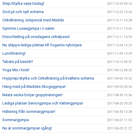
Step/Styrka varje tisdag!
2017-12-29 09:16
God jul och nytt schema
2017-12-22 10:54
Cirkelträning Julspecial med Madde
2017-12-11 14:28
Gymmix Lussegympa i c-salen
2017-12-11 13:45
Discofeeling på onsdagens cirkelpass!
2017-12-11 10:59
Nu släpps lediga platser till Yogamix nybörjare
2017-12-04 14:25
Lunchträning!
2017-11-09 13:39
Tabata på besök!!
2017-10-12 09:37
Yoga Mix i höst!
2017-09-12 08:20
Hopprep/styrka och Cirkelträning på kvällens schema
2017-09-06 10:32
Häng med på Maddes Skogsgympa!
2017-09-05 09:34
Nästa vecka börjar gruppträningen!
2017-08-30 15:36
Lediga platser Seniorgympa och Vattengympa!
2017-08-25 09:33
Hälsning från sommargympan!
2017-06-30 13:28
Sommargympa
2017-06-07 11:32
Nu är sommargympan igång!
2017-06-05 21:27