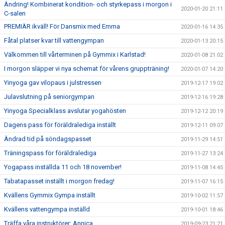
Ändring! Kombinerat kondition- och styrkepass i morgon i
2020-01-20 21:11
C-salen
PREMIÄR ikväll! För Dansmix med Emma
2020-01-16 14:35
Fåtal platser kvar till vattengympan
2020-01-13 20:15
Välkommen till vårterminen på Gymmix i Karlstad!
2020-01-08 21:02
I morgon släpper vi nya schemat för vårens gruppträning!
2020-01-07 14:20
Yinyoga gav vilopaus i julstressen
2019-12-17 19:02
Julavslutning på seniorgympan
2019-12-16 19:28
Yinyoga Specialklass avslutar yogahösten
2019-12-12 20:19
Dagens pass för föräldralediga inställt
2019-12-11 09:07
Ändrad tid på söndagspasset
2019-11-29 14:51
Träningspass för föräldralediga
2019-11-27 13:24
Yogapass inställda 11 och 18 november!
2019-11-08 14:45
Tabatapasset inställt i morgon fredag!
2019-11-07 16:15
Kvällens Gymmix Gympa inställt
2019-10-02 11:57
Kvällens vattengympa inställd
2019-10-01 18:46
Träffa våra instruktörer: Annica
2019-09-23 21:21