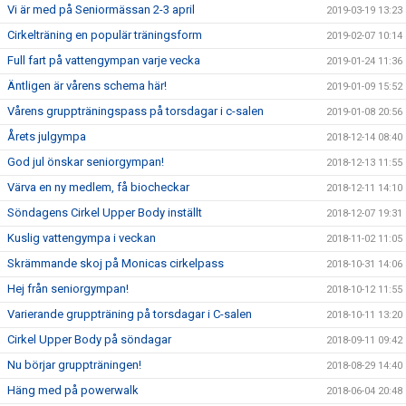
Vi är med på Seniormässan 2-3 april
2019-03-19 13:23
Cirkelträning en populär träningsform
2019-02-07 10:14
Full fart på vattengympan varje vecka
2019-01-24 11:36
Äntligen är vårens schema här!
2019-01-09 15:52
Vårens gruppträningspass på torsdagar i c-salen
2019-01-08 20:56
Årets julgympa
2018-12-14 08:40
God jul önskar seniorgympan!
2018-12-13 11:55
Värva en ny medlem, få biocheckar
2018-12-11 14:10
Söndagens Cirkel Upper Body inställt
2018-12-07 19:31
Kuslig vattengympa i veckan
2018-11-02 11:05
Skrämmande skoj på Monicas cirkelpass
2018-10-31 14:06
Hej från seniorgympan!
2018-10-12 11:55
Varierande gruppträning på torsdagar i C-salen
2018-10-11 13:20
Cirkel Upper Body på söndagar
2018-09-11 09:42
Nu börjar gruppträningen!
2018-08-29 14:40
Häng med på powerwalk
2018-06-04 20:48