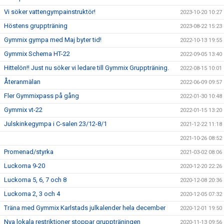
Vi söker vattengympainstruktör!
2023-10-20 10:27
Höstens gruppträning
2023-08-22 15:23
Gymmix gympa med Maj byter tid!
2022-10-13 19:55
Gymmix Schema HT-22
2022-09-05 13:40
Hittelön!! Just nu söker vi ledare till Gymmix Gruppträning.
2022-08-15 10:01
Återanmälan
2022-06-09 09:57
Fler Gymmixpass på gång
2022-01-30 10:48
Gymmix vt-22
2022-01-15 13:20
Julskinkegympa i C-salen 23/12-8/1
2021-12-22 11:18
2021-10-26 08:52
Promenad/styrka
2021-03-02 08:06
Luckorna 9-20
2020-12-20 22:26
Luckorna 5, 6, 7 och 8
2020-12-08 20:36
Luckorna 2, 3 och 4
2020-12-05 07:32
Träna med Gymmix Karlstads julkalender hela december
2020-12-01 19:50
Nya lokala restriktioner stoppar gruppträningen
2020-11-13 09:56