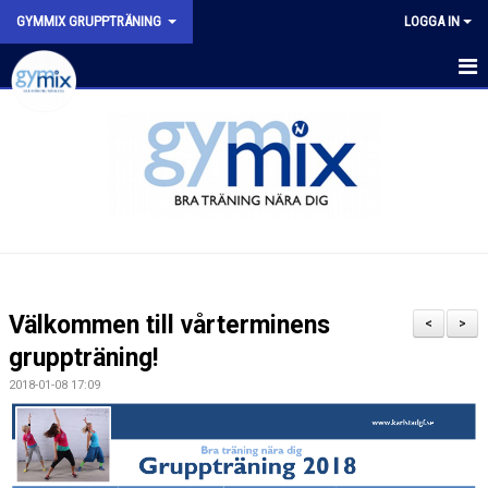
GYMMIX GRUPPTRÄNING
LOGGA IN
HEM
SENASTE NYTT
SCHEMA
VÅRA PASS
FYSISK AKTIVITET PÅ RECEPT (FAR)
Välkommen till vårterminens
<
>
gruppträning!
2018-01-08 17:09