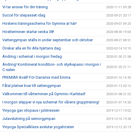
Vi tar ansvar för din träning
2020-11-11 09:28
Succé för utepasset idag
2020-09-21 20:17
Höstens träningsschema för Gymmix är här!
2020-09-07 09:25
Höstterminen startar vecka 38!
2020-08-30 19:04
Vattengympan ställs in under september och oktober
2020-08-27 08:51
Önskar alla en fin Alla hjärtans dag
2020-02-14 10:10
Ändring i schemat i morgon fredag
2020-01-30 21:58
Ändring! Kombinerat kondition- och styrkepass i morgon i
2020-01-20 21:11
C-salen
PREMIÄR ikväll! För Dansmix med Emma
2020-01-16 14:35
Fåtal platser kvar till vattengympan
2020-01-13 20:15
Välkommen till vårterminen på Gymmix i Karlstad!
2020-01-08 21:02
I morgon släpper vi nya schemat för vårens gruppträning!
2020-01-07 14:20
Yinyoga gav vilopaus i julstressen
2019-12-17 19:02
Julavslutning på seniorgympan
2019-12-16 19:28
Yinyoga Specialklass avslutar yogahösten
2019-12-12 20:19