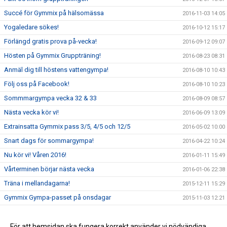
Succé för Gymmix på hälsomässa
2016-11-03 14:05
Yogaledare sökes!
2016-10-12 15:17
Förlängd gratis prova på-vecka!
2016-09-12 09:07
Hösten på Gymmix Gruppträning!
2016-08-23 08:31
Anmäl dig till höstens vattengympa!
2016-08-10 10:43
Följ oss på Facebook!
2016-08-10 10:23
Sommmargympa vecka 32 & 33
2016-08-09 08:57
Nästa vecka kör vi!
2016-06-09 13:09
Extrainsatta Gymmix pass 3/5, 4/5 och 12/5
2016-05-02 10:00
Snart dags för sommargympa!
2016-04-22 10:24
Nu kör vi! Våren 2016!
2016-01-11 15:49
Vårterminen börjar nästa vecka
2016-01-06 22:38
Träna i mellandagarna!
2015-12-11 15:29
Gymmix Gympa-passet på onsdagar
2015-11-03 12:21
Kom och träna på KGFs minigym!
2015-09-29 12:41
Ändrat pass i morgon torsdag
För att hemsidan ska fungera korrekt använder vi nödvändiga
2015-09-09 14:53