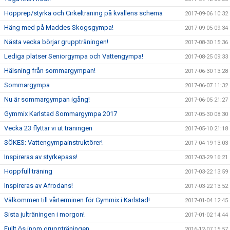
Hopprep/styrka och Cirkelträning på kvällens schema
2017-09-06 10:32
Häng med på Maddes Skogsgympa!
2017-09-05 09:34
Nästa vecka börjar gruppträningen!
2017-08-30 15:36
Lediga platser Seniorgympa och Vattengympa!
2017-08-25 09:33
Hälsning från sommargympan!
2017-06-30 13:28
Sommargympa
2017-06-07 11:32
Nu är sommargympan igång!
2017-06-05 21:27
Gymmix Karlstad Sommargympa 2017
2017-05-30 08:30
Vecka 23 flyttar vi ut träningen
2017-05-10 21:18
SÖKES: Vattengympainstruktörer!
2017-04-19 13:03
Inspireras av styrkepass!
2017-03-29 16:21
Hoppfull träning
2017-03-22 13:59
Inspireras av Afrodans!
2017-03-22 13:52
Välkommen till vårterminen för Gymmix i Karlstad!
2017-01-04 12:45
Sista julträningen i morgon!
2017-01-02 14:44
Fullt ös inom gruppträningen
2016-12-07 15:57