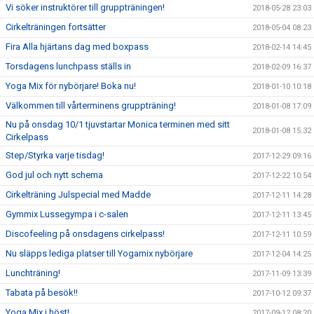
Vi söker instruktörer till gruppträningen!
2018-05-28 23:03
Cirkelträningen fortsätter
2018-05-04 08:23
Fira Alla hjärtans dag med boxpass
2018-02-14 14:45
Torsdagens lunchpass ställs in
2018-02-09 16:37
Yoga Mix för nybörjare! Boka nu!
2018-01-10 10:18
Välkommen till vårterminens gruppträning!
2018-01-08 17:09
Nu på onsdag 10/1 tjuvstartar Monica terminen med sitt
2018-01-08 15:32
Cirkelpass
Step/Styrka varje tisdag!
2017-12-29 09:16
God jul och nytt schema
2017-12-22 10:54
Cirkelträning Julspecial med Madde
2017-12-11 14:28
Gymmix Lussegympa i c-salen
2017-12-11 13:45
Discofeeling på onsdagens cirkelpass!
2017-12-11 10:59
Nu släpps lediga platser till Yogamix nybörjare
2017-12-04 14:25
Lunchträning!
2017-11-09 13:39
Tabata på besök!!
2017-10-12 09:37
Yoga Mix i höst!
2017-09-12 08:20