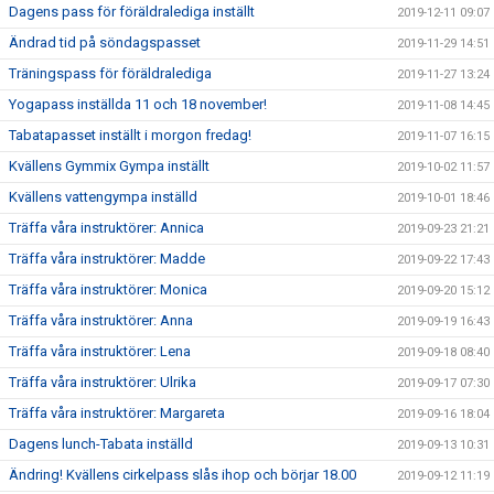
Dagens pass för föräldralediga inställt
2019-12-11 09:07
Ändrad tid på söndagspasset
2019-11-29 14:51
Träningspass för föräldralediga
2019-11-27 13:24
Yogapass inställda 11 och 18 november!
2019-11-08 14:45
Tabatapasset inställt i morgon fredag!
2019-11-07 16:15
Kvällens Gymmix Gympa inställt
2019-10-02 11:57
Kvällens vattengympa inställd
2019-10-01 18:46
Träffa våra instruktörer: Annica
2019-09-23 21:21
Träffa våra instruktörer: Madde
2019-09-22 17:43
Träffa våra instruktörer: Monica
2019-09-20 15:12
Träffa våra instruktörer: Anna
2019-09-19 16:43
Träffa våra instruktörer: Lena
2019-09-18 08:40
Träffa våra instruktörer: Ulrika
2019-09-17 07:30
Träffa våra instruktörer: Margareta
2019-09-16 18:04
Dagens lunch-Tabata inställd
2019-09-13 10:31
Ändring! Kvällens cirkelpass slås ihop och börjar 18.00
2019-09-12 11:19