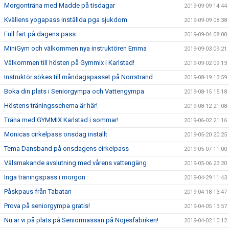
Morgonträna med Madde på tisdagar
2019-09-09 14:44
Kvällens yogapass inställda pga sjukdom
2019-09-09 08:38
Full fart på dagens pass
2019-09-04 08:00
MiniGym och välkommen nya instruktören Emma
2019-09-03 09:21
Välkommen till hösten på Gymmix i Karlstad!
2019-09-02 09:13
Instruktör sökes till måndagspasset på Norrstrand
2019-08-19 13:59
Boka din plats i Seniorgympa och Vattengympa
2019-08-15 15:18
Höstens träningsschema är här!
2019-08-12 21:08
Träna med GYMMIX Karlstad i sommar!
2019-06-02 21:16
Monicas cirkelpass onsdag inställt
2019-05-20 20:25
Tema Dansband på onsdagens cirkelpass
2019-05-07 11:00
Välsmakande avslutning med vårens vattengäng
2019-05-06 23:20
Inga träningspass i morgon
2019-04-29 11:43
Påskpaus från Tabatan
2019-04-18 13:47
Prova på seniorgympa gratis!
2019-04-05 13:57
Nu är vi på plats på Seniormässan på Nöjesfabriken!
2019-04-02 10:12