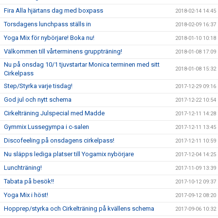
Fira Alla hjärtans dag med boxpass
2018-02-14 14:45
Torsdagens lunchpass ställs in
2018-02-09 16:37
Yoga Mix för nybörjare! Boka nu!
2018-01-10 10:18
Välkommen till vårterminens gruppträning!
2018-01-08 17:09
Nu på onsdag 10/1 tjuvstartar Monica terminen med sitt
2018-01-08 15:32
Cirkelpass
Step/Styrka varje tisdag!
2017-12-29 09:16
God jul och nytt schema
2017-12-22 10:54
Cirkelträning Julspecial med Madde
2017-12-11 14:28
Gymmix Lussegympa i c-salen
2017-12-11 13:45
Discofeeling på onsdagens cirkelpass!
2017-12-11 10:59
Nu släpps lediga platser till Yogamix nybörjare
2017-12-04 14:25
Lunchträning!
2017-11-09 13:39
Tabata på besök!!
2017-10-12 09:37
Yoga Mix i höst!
2017-09-12 08:20
Hopprep/styrka och Cirkelträning på kvällens schema
2017-09-06 10:32