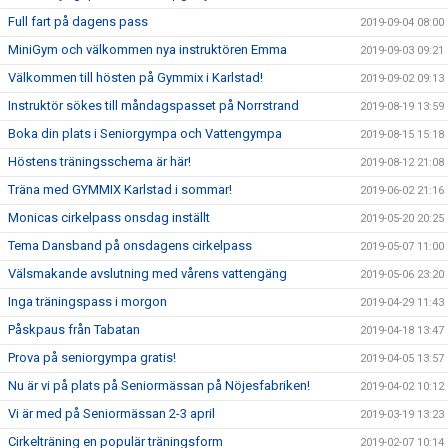
Full fart på dagens pass
2019-09-04 08:00
MiniGym och välkommen nya instruktören Emma
2019-09-03 09:21
Välkommen till hösten på Gymmix i Karlstad!
2019-09-02 09:13
Instruktör sökes till måndagspasset på Norrstrand
2019-08-19 13:59
Boka din plats i Seniorgympa och Vattengympa
2019-08-15 15:18
Höstens träningsschema är här!
2019-08-12 21:08
Träna med GYMMIX Karlstad i sommar!
2019-06-02 21:16
Monicas cirkelpass onsdag inställt
2019-05-20 20:25
Tema Dansband på onsdagens cirkelpass
2019-05-07 11:00
Välsmakande avslutning med vårens vattengäng
2019-05-06 23:20
Inga träningspass i morgon
2019-04-29 11:43
Påskpaus från Tabatan
2019-04-18 13:47
Prova på seniorgympa gratis!
2019-04-05 13:57
Nu är vi på plats på Seniormässan på Nöjesfabriken!
2019-04-02 10:12
Vi är med på Seniormässan 2-3 april
2019-03-19 13:23
Cirkelträning en populär träningsform
2019-02-07 10:14