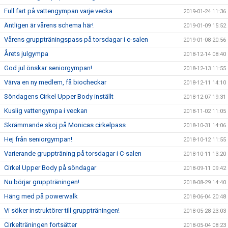
Full fart på vattengympan varje vecka
2019-01-24 11:36
Äntligen är vårens schema här!
2019-01-09 15:52
Vårens gruppträningspass på torsdagar i c-salen
2019-01-08 20:56
Årets julgympa
2018-12-14 08:40
God jul önskar seniorgympan!
2018-12-13 11:55
Värva en ny medlem, få biocheckar
2018-12-11 14:10
Söndagens Cirkel Upper Body inställt
2018-12-07 19:31
Kuslig vattengympa i veckan
2018-11-02 11:05
Skrämmande skoj på Monicas cirkelpass
2018-10-31 14:06
Hej från seniorgympan!
2018-10-12 11:55
Varierande gruppträning på torsdagar i C-salen
2018-10-11 13:20
Cirkel Upper Body på söndagar
2018-09-11 09:42
Nu börjar gruppträningen!
2018-08-29 14:40
Häng med på powerwalk
2018-06-04 20:48
Vi söker instruktörer till gruppträningen!
2018-05-28 23:03
Cirkelträningen fortsätter
2018-05-04 08:23