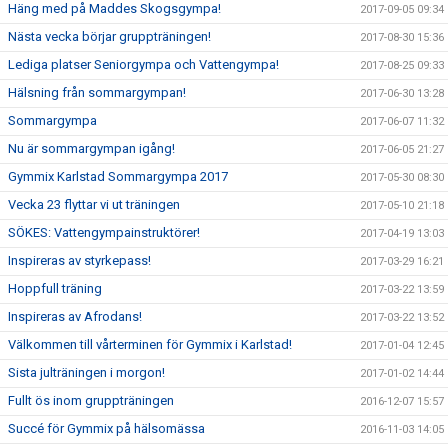
Häng med på Maddes Skogsgympa!
2017-09-05 09:34
Nästa vecka börjar gruppträningen!
2017-08-30 15:36
Lediga platser Seniorgympa och Vattengympa!
2017-08-25 09:33
Hälsning från sommargympan!
2017-06-30 13:28
Sommargympa
2017-06-07 11:32
Nu är sommargympan igång!
2017-06-05 21:27
Gymmix Karlstad Sommargympa 2017
2017-05-30 08:30
Vecka 23 flyttar vi ut träningen
2017-05-10 21:18
SÖKES: Vattengympainstruktörer!
2017-04-19 13:03
Inspireras av styrkepass!
2017-03-29 16:21
Hoppfull träning
2017-03-22 13:59
Inspireras av Afrodans!
2017-03-22 13:52
Välkommen till vårterminen för Gymmix i Karlstad!
2017-01-04 12:45
Sista julträningen i morgon!
2017-01-02 14:44
Fullt ös inom gruppträningen
2016-12-07 15:57
Succé för Gymmix på hälsomässa
2016-11-03 14:05