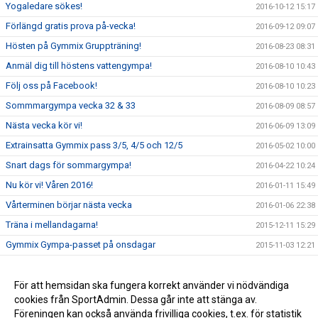
Yogaledare sökes!
2016-10-12 15:17
Förlängd gratis prova på-vecka!
2016-09-12 09:07
Hösten på Gymmix Gruppträning!
2016-08-23 08:31
Anmäl dig till höstens vattengympa!
2016-08-10 10:43
Följ oss på Facebook!
2016-08-10 10:23
Sommmargympa vecka 32 & 33
2016-08-09 08:57
Nästa vecka kör vi!
2016-06-09 13:09
Extrainsatta Gymmix pass 3/5, 4/5 och 12/5
2016-05-02 10:00
Snart dags för sommargympa!
2016-04-22 10:24
Nu kör vi! Våren 2016!
2016-01-11 15:49
Vårterminen börjar nästa vecka
2016-01-06 22:38
Träna i mellandagarna!
2015-12-11 15:29
Gymmix Gympa-passet på onsdagar
2015-11-03 12:21
Kom och träna på KGFs minigym!
2015-09-29 12:41
Ändrat pass i morgon torsdag
För att hemsidan ska fungera korrekt använder vi nödvändiga
2015-09-09 14:53
cookies från SportAdmin. Dessa går inte att stänga av.
Träna gratis hela sommaren
2015-06-01 22:32
Föreningen kan också använda frivilliga cookies, t.ex. för statistik