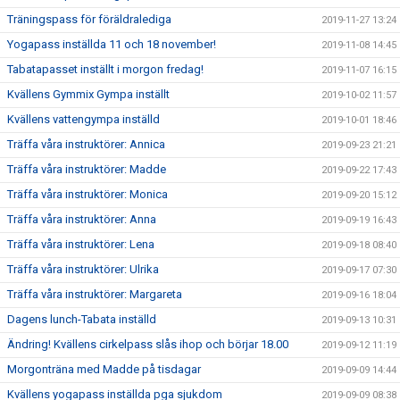
Träningspass för föräldralediga
2019-11-27 13:24
Yogapass inställda 11 och 18 november!
2019-11-08 14:45
Tabatapasset inställt i morgon fredag!
2019-11-07 16:15
Kvällens Gymmix Gympa inställt
2019-10-02 11:57
Kvällens vattengympa inställd
2019-10-01 18:46
Träffa våra instruktörer: Annica
2019-09-23 21:21
Träffa våra instruktörer: Madde
2019-09-22 17:43
Träffa våra instruktörer: Monica
2019-09-20 15:12
Träffa våra instruktörer: Anna
2019-09-19 16:43
Träffa våra instruktörer: Lena
2019-09-18 08:40
Träffa våra instruktörer: Ulrika
2019-09-17 07:30
Träffa våra instruktörer: Margareta
2019-09-16 18:04
Dagens lunch-Tabata inställd
2019-09-13 10:31
Ändring! Kvällens cirkelpass slås ihop och börjar 18.00
2019-09-12 11:19
Morgonträna med Madde på tisdagar
2019-09-09 14:44
Kvällens yogapass inställda pga sjukdom
2019-09-09 08:38