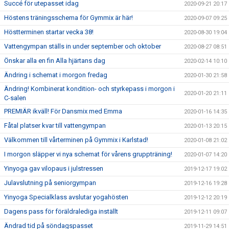
Succé för utepasset idag
2020-09-21 20:17
Höstens träningsschema för Gymmix är här!
2020-09-07 09:25
Höstterminen startar vecka 38!
2020-08-30 19:04
Vattengympan ställs in under september och oktober
2020-08-27 08:51
Önskar alla en fin Alla hjärtans dag
2020-02-14 10:10
Ändring i schemat i morgon fredag
2020-01-30 21:58
Ändring! Kombinerat kondition- och styrkepass i morgon i
2020-01-20 21:11
C-salen
PREMIÄR ikväll! För Dansmix med Emma
2020-01-16 14:35
Fåtal platser kvar till vattengympan
2020-01-13 20:15
Välkommen till vårterminen på Gymmix i Karlstad!
2020-01-08 21:02
I morgon släpper vi nya schemat för vårens gruppträning!
2020-01-07 14:20
Yinyoga gav vilopaus i julstressen
2019-12-17 19:02
Julavslutning på seniorgympan
2019-12-16 19:28
Yinyoga Specialklass avslutar yogahösten
2019-12-12 20:19
Dagens pass för föräldralediga inställt
2019-12-11 09:07
Ändrad tid på söndagspasset
2019-11-29 14:51