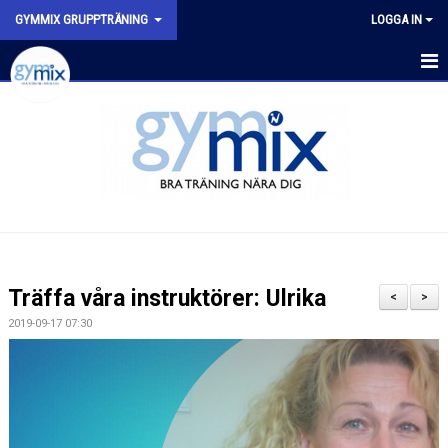
GYMMIX GRUPPTRÄNING
LOGGA IN
HEM
SENASTE NYTT
SCHEMA
VÅRA PASS
FYSISK AKTIVITET PÅ RECEPT (FAR)
Träffa våra instruktörer: Ulrika
<
>
2019-09-17 07:30