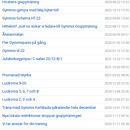
Höstens gruppträning
2023-08-22 15:23
Gymmix gympa med Maj byter tid!
2022-10-13 19:55
Gymmix Schema HT-22
2022-09-05 13:40
Hittelön!! Just nu söker vi ledare till Gymmix Gruppträning.
2022-08-15 10:01
Återanmälan
2022-06-09 09:57
Fler Gymmixpass på gång
2022-01-30 10:48
Gymmix vt-22
2022-01-15 13:20
Julskinkegympa i C-salen 23/12-8/1
2021-12-22 11:18
2021-10-26 08:52
Promenad/styrka
2021-03-02 08:06
Luckorna 9-20
2020-12-20 22:26
Luckorna 5, 6, 7 och 8
2020-12-08 20:36
Luckorna 2, 3 och 4
2020-12-05 07:32
Träna med Gymmix Karlstads julkalender hela december
2020-12-01 19:50
Nya lokala restriktioner stoppar gruppträningen
2020-11-13 09:56
Vi tar ansvar för din träning
2020-11-11 09:28