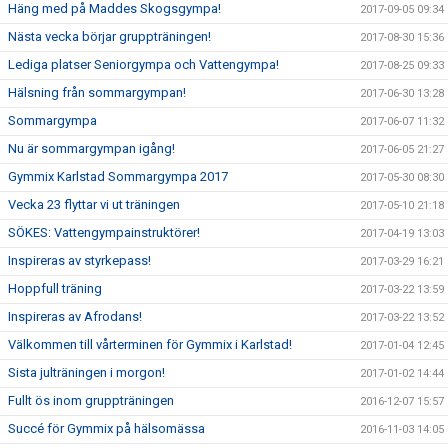
Häng med på Maddes Skogsgympa!
2017-09-05 09:34
Nästa vecka börjar gruppträningen!
2017-08-30 15:36
Lediga platser Seniorgympa och Vattengympa!
2017-08-25 09:33
Hälsning från sommargympan!
2017-06-30 13:28
Sommargympa
2017-06-07 11:32
Nu är sommargympan igång!
2017-06-05 21:27
Gymmix Karlstad Sommargympa 2017
2017-05-30 08:30
Vecka 23 flyttar vi ut träningen
2017-05-10 21:18
SÖKES: Vattengympainstruktörer!
2017-04-19 13:03
Inspireras av styrkepass!
2017-03-29 16:21
Hoppfull träning
2017-03-22 13:59
Inspireras av Afrodans!
2017-03-22 13:52
Välkommen till vårterminen för Gymmix i Karlstad!
2017-01-04 12:45
Sista julträningen i morgon!
2017-01-02 14:44
Fullt ös inom gruppträningen
2016-12-07 15:57
Succé för Gymmix på hälsomässa
2016-11-03 14:05