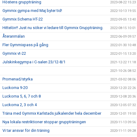
Höstens gruppträning
2023-08-22 15:23
Gymmix gympa med Maj byter tid!
2022-10-13 19:55
Gymmix Schema HT-22
2022-09-05 13:40
Hittelön!! Just nu söker vi ledare till Gymmix Gruppträning.
2022-08-15 10:01
Återanmälan
2022-06-09 09:57
Fler Gymmixpass på gång
2022-01-30 10:48
Gymmix vt-22
2022-01-15 13:20
Julskinkegympa i C-salen 23/12-8/1
2021-12-22 11:18
2021-10-26 08:52
Promenad/styrka
2021-03-02 08:06
Luckorna 9-20
2020-12-20 22:26
Luckorna 5, 6, 7 och 8
2020-12-08 20:36
Luckorna 2, 3 och 4
2020-12-05 07:32
Träna med Gymmix Karlstads julkalender hela december
2020-12-01 19:50
Nya lokala restriktioner stoppar gruppträningen
2020-11-13 09:56
Vi tar ansvar för din träning
2020-11-11 09:28