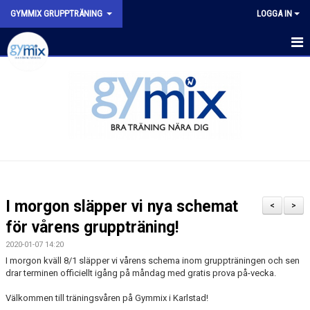
GYMMIX GRUPPTRÄNING
LOGGA IN
HEM
SENASTE NYTT
SCHEMA
VÅRA PASS
FYSISK AKTIVITET PÅ RECEPT (FAR)
I morgon släpper vi nya schemat
<
>
för vårens gruppträning!
2020-01-07 14:20
I morgon kväll 8/1 släpper vi vårens schema inom gruppträningen och sen
drar terminen officiellt igång på måndag med gratis prova på-vecka.
Välkommen till träningsvåren på Gymmix i Karlstad!