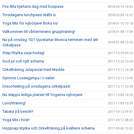
Fira Alla hjärtans dag med boxpass
2018-02-14 14:45
Torsdagens lunchpass ställs in
2018-02-09 16:37
Yoga Mix för nybörjare! Boka nu!
2018-01-10 10:18
Välkommen till vårterminens gruppträning!
2018-01-08 17:09
Nu på onsdag 10/1 tjuvstartar Monica terminen med sitt
2018-01-08 15:32
Cirkelpass
Step/Styrka varje tisdag!
2017-12-29 09:16
God jul och nytt schema
2017-12-22 10:54
Cirkelträning Julspecial med Madde
2017-12-11 14:28
Gymmix Lussegympa i c-salen
2017-12-11 13:45
Discofeeling på onsdagens cirkelpass!
2017-12-11 10:59
Nu släpps lediga platser till Yogamix nybörjare
2017-12-04 14:25
Lunchträning!
2017-11-09 13:39
Tabata på besök!!
2017-10-12 09:37
Yoga Mix i höst!
2017-09-12 08:20
Hopprep/styrka och Cirkelträning på kvällens schema
2017-09-06 10:32