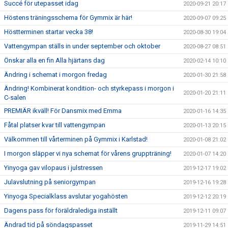
Succé för utepasset idag
2020-09-21 20:17
Höstens träningsschema för Gymmix är här!
2020-09-07 09:25
Höstterminen startar vecka 38!
2020-08-30 19:04
Vattengympan ställs in under september och oktober
2020-08-27 08:51
Önskar alla en fin Alla hjärtans dag
2020-02-14 10:10
Ändring i schemat i morgon fredag
2020-01-30 21:58
Ändring! Kombinerat kondition- och styrkepass i morgon i
2020-01-20 21:11
C-salen
PREMIÄR ikväll! För Dansmix med Emma
2020-01-16 14:35
Fåtal platser kvar till vattengympan
2020-01-13 20:15
Välkommen till vårterminen på Gymmix i Karlstad!
2020-01-08 21:02
I morgon släpper vi nya schemat för vårens gruppträning!
2020-01-07 14:20
Yinyoga gav vilopaus i julstressen
2019-12-17 19:02
Julavslutning på seniorgympan
2019-12-16 19:28
Yinyoga Specialklass avslutar yogahösten
2019-12-12 20:19
Dagens pass för föräldralediga inställt
2019-12-11 09:07
Ändrad tid på söndagspasset
2019-11-29 14:51