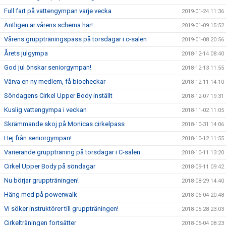
Full fart på vattengympan varje vecka
2019-01-24 11:36
Äntligen är vårens schema här!
2019-01-09 15:52
Vårens gruppträningspass på torsdagar i c-salen
2019-01-08 20:56
Årets julgympa
2018-12-14 08:40
God jul önskar seniorgympan!
2018-12-13 11:55
Värva en ny medlem, få biocheckar
2018-12-11 14:10
Söndagens Cirkel Upper Body inställt
2018-12-07 19:31
Kuslig vattengympa i veckan
2018-11-02 11:05
Skrämmande skoj på Monicas cirkelpass
2018-10-31 14:06
Hej från seniorgympan!
2018-10-12 11:55
Varierande gruppträning på torsdagar i C-salen
2018-10-11 13:20
Cirkel Upper Body på söndagar
2018-09-11 09:42
Nu börjar gruppträningen!
2018-08-29 14:40
Häng med på powerwalk
2018-06-04 20:48
Vi söker instruktörer till gruppträningen!
2018-05-28 23:03
Cirkelträningen fortsätter
2018-05-04 08:23