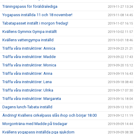
Träningspass för föräldralediga
2019-11-27 13:24
Yogapass inställda 11 och 18 november!
2019-11-08 14:45
Tabatapasset inställt i morgon fredag!
2019-11-07 16:15
Kvällens Gymmix Gympa inställt
2019-10-02 11:57
Kvällens vattengympa inställd
2019-10-01 18:46
Träffa våra instruktörer: Annica
2019-09-23 21:21
Träffa våra instruktörer: Madde
2019-09-22 17:43
Träffa våra instruktörer: Monica
2019-09-20 15:12
Träffa våra instruktörer: Anna
2019-09-19 16:43
Träffa våra instruktörer: Lena
2019-09-18 08:40
Träffa våra instruktörer: Ulrika
2019-09-17 07:30
Träffa våra instruktörer: Margareta
2019-09-16 18:04
Dagens lunch-Tabata inställd
2019-09-13 10:31
Ändring! Kvällens cirkelpass slås ihop och börjar 18.00
2019-09-12 11:19
Morgonträna med Madde på tisdagar
2019-09-09 14:44
Kvällens yogapass inställda pga sjukdom
2019-09-09 08:38