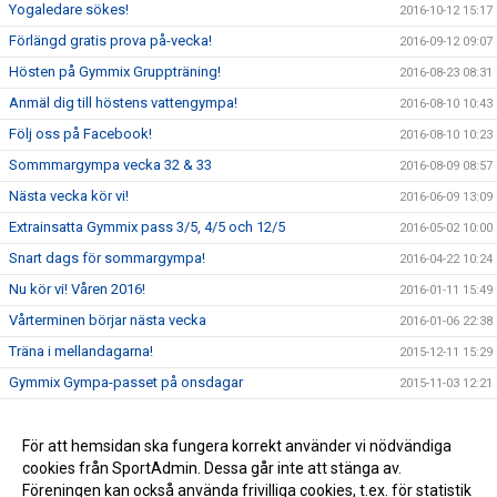
Yogaledare sökes!
2016-10-12 15:17
Förlängd gratis prova på-vecka!
2016-09-12 09:07
Hösten på Gymmix Gruppträning!
2016-08-23 08:31
Anmäl dig till höstens vattengympa!
2016-08-10 10:43
Följ oss på Facebook!
2016-08-10 10:23
Sommmargympa vecka 32 & 33
2016-08-09 08:57
Nästa vecka kör vi!
2016-06-09 13:09
Extrainsatta Gymmix pass 3/5, 4/5 och 12/5
2016-05-02 10:00
Snart dags för sommargympa!
2016-04-22 10:24
Nu kör vi! Våren 2016!
2016-01-11 15:49
Vårterminen börjar nästa vecka
2016-01-06 22:38
Träna i mellandagarna!
2015-12-11 15:29
Gymmix Gympa-passet på onsdagar
2015-11-03 12:21
Kom och träna på KGFs minigym!
2015-09-29 12:41
Ändrat pass i morgon torsdag
För att hemsidan ska fungera korrekt använder vi nödvändiga
2015-09-09 14:53
cookies från SportAdmin. Dessa går inte att stänga av.
Träna gratis hela sommaren
2015-06-01 22:32
Föreningen kan också använda frivilliga cookies, t.ex. för statistik