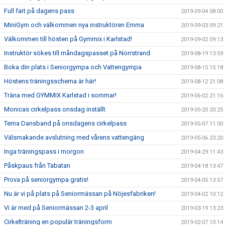
Full fart på dagens pass
2019-09-04 08:00
MiniGym och välkommen nya instruktören Emma
2019-09-03 09:21
Välkommen till hösten på Gymmix i Karlstad!
2019-09-02 09:13
Instruktör sökes till måndagspasset på Norrstrand
2019-08-19 13:59
Boka din plats i Seniorgympa och Vattengympa
2019-08-15 15:18
Höstens träningsschema är här!
2019-08-12 21:08
Träna med GYMMIX Karlstad i sommar!
2019-06-02 21:16
Monicas cirkelpass onsdag inställt
2019-05-20 20:25
Tema Dansband på onsdagens cirkelpass
2019-05-07 11:00
Välsmakande avslutning med vårens vattengäng
2019-05-06 23:20
Inga träningspass i morgon
2019-04-29 11:43
Påskpaus från Tabatan
2019-04-18 13:47
Prova på seniorgympa gratis!
2019-04-05 13:57
Nu är vi på plats på Seniormässan på Nöjesfabriken!
2019-04-02 10:12
Vi är med på Seniormässan 2-3 april
2019-03-19 13:23
Cirkelträning en populär träningsform
2019-02-07 10:14