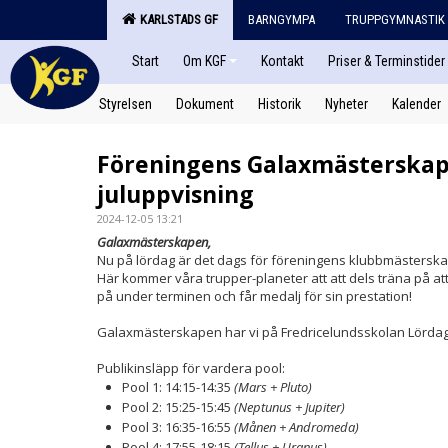
KARLSTADS GF
BARNGYMPA
TRUPPGYMNASTIK
Start
Om KGF
Kontakt
Priser & Terminstider
Styrelsen
Dokument
Historik
Nyheter
Kalender
Föreningens Galaxmästerskap
juluppvisning
2024-12-05 13:21
Galaxmästerskapen,
Nu på lördag är det dags för föreningens klubbmästerska
Här kommer våra trupper-planeter att att dels träna på att
på under terminen och får medalj för sin prestation!
Galaxmästerskapen har vi på Fredricelundsskolan Lörd
Publikinsläpp för vardera pool:
Pool 1: 14:15-14:35
(Mars + Pluto)
Pool 2: 15:25-15:45
(Neptunus + Jupiter)
Pool 3: 16:35-16:55
(Månen + Andromeda)
Pool 4: 17:55-18:15
(Tellus + Uranus)