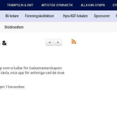
TRAMPOLIN & DMT
ARTISTISK GYMNASTIK
ALLA KAN GYMPA
GY
Bli ledare
Föreningskollektion
Hyra KGF-lokalen
Sponsorer
Stödmedlem
 &
<
>
p som vi kallar för Galaxmästerskapen.
 tävla, visa upp för anhöriga vad de övat
agen 7 December.