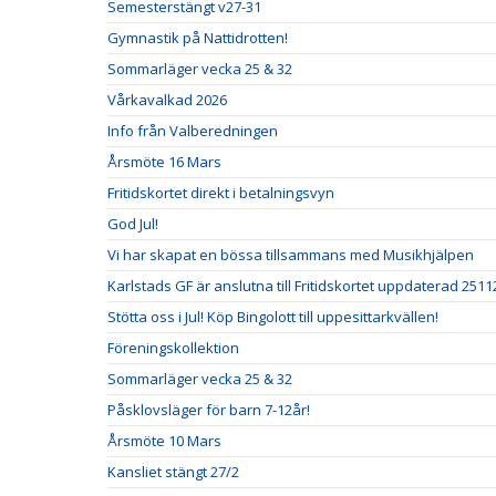
Semesterstängt v27-31
Gymnastik på Nattidrotten!
Sommarläger vecka 25 & 32
Vårkavalkad 2026
Info från Valberedningen
Årsmöte 16 Mars
Fritidskortet direkt i betalningsvyn
God Jul!
Vi har skapat en bössa tillsammans med Musikhjälpen
Karlstads GF är anslutna till Fritidskortet uppdaterad 2511
Stötta oss i Jul! Köp Bingolott till uppesittarkvällen!
Föreningskollektion
Sommarläger vecka 25 & 32
Påsklovsläger för barn 7-12år!
Årsmöte 10 Mars
Kansliet stängt 27/2