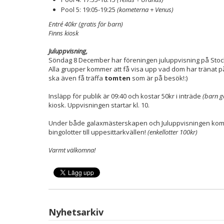
Pool 5: 19:05-19:25
(kometerna + Venus)
Entré 40kr (gratis för barn)
Finns kiosk
Juluppvisning,
Söndag 8 December har föreningen juluppvisning på Stock
Alla grupper kommer att få visa upp vad dom har tränat 
ska även få träffa
tomten
som är på besök!:)
Insläpp för publik är 09:40 och kostar 50kr i inträde
(barn g
kiosk. Uppvisningen startar kl. 10.
Under både galaxmästerskapen och Juluppvisningen komme
bingolotter till uppesittarkvällen!
(enkellotter 100kr)
Varmt välkomna!
Nyhetsarkiv