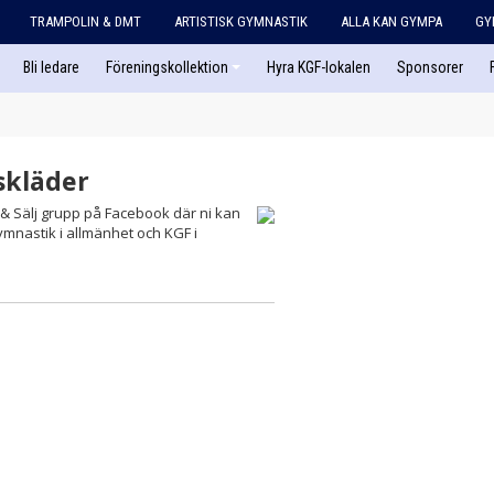
TRAMPOLIN & DMT
ARTISTISK GYMNASTIK
ALLA KAN GYMPA
GY
Bli ledare
Föreningskollektion
Hyra KGF-lokalen
Sponsorer
skläder
& Sälj grupp på Facebook där ni kan
ymnastik i allmänhet och KGF i