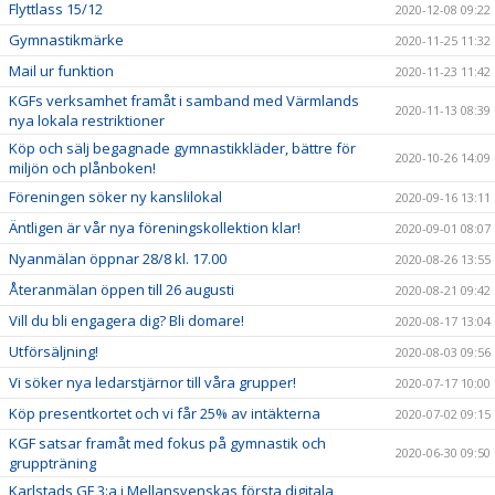
Flyttlass 15/12
2020-12-08 09:22
Gymnastikmärke
2020-11-25 11:32
Mail ur funktion
2020-11-23 11:42
KGFs verksamhet framåt i samband med Värmlands
2020-11-13 08:39
nya lokala restriktioner
Köp och sälj begagnade gymnastikkläder, bättre för
2020-10-26 14:09
miljön och plånboken!
Föreningen söker ny kanslilokal
2020-09-16 13:11
Äntligen är vår nya föreningskollektion klar!
2020-09-01 08:07
Nyanmälan öppnar 28/8 kl. 17.00
2020-08-26 13:55
Återanmälan öppen till 26 augusti
2020-08-21 09:42
Vill du bli engagera dig? Bli domare!
2020-08-17 13:04
Utförsäljning!
2020-08-03 09:56
Vi söker nya ledarstjärnor till våra grupper!
2020-07-17 10:00
Köp presentkortet och vi får 25% av intäkterna
2020-07-02 09:15
KGF satsar framåt med fokus på gymnastik och
2020-06-30 09:50
gruppträning
Karlstads GF 3:a i Mellansvenskas första digitala