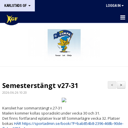
KARLSTADS GF
LOGGA IN
START
OM KGF
STYRELSEN
DOKUMENT
HISTORIK
Semesterstängt v27-31
<
>
NYHETER
2026-06-26 10:20
KALENDER
Kansliet har sommarstängt v.27-31
Mailen kommer kollas sporadiskt under vecka 30 och 31.
STÖDMEDLEM
Det finns fortfarand eplatser kvar till Sommarlägre vecka 32. Platser
bokas
HÄR https://sportadmin.se/book/?F=bab854b8-2396-468b-90de-
KONTAKT