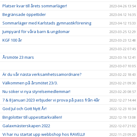
Platser kvar till årets sommarläger!
2023-04-26 13:54
Begränsade öppettider
2023-04-12 16:35
Sommarläger med Karlstads gymnastikförening
2023-04-12 15:33
Jumpyard för våra barn & ungdomar
2023-03-25 12:29
KGF 100 år
2023-03-23 12:48
2023-03-22 07:45
Årsmöte 23 mars
2023-03-16 12:41
2023-03-07 10:05
Är du vår nästa verksamhetssamordnare?
2023-02-22 18:43
Välkommen på årsmötet 23/3.
2023-02-21 09:30
Nu söker vi nya styrelsemedlemmar!
2023-02-20 08:57
7 & 8 Januari 2023 erbjuder vi prova på pass från 4år
2022-12-27 14:44
God Jul och Gott Nytt År!
2022-12-23 10:34
Bingolotter till uppesittarkvällen!
2022-12-19 13:08
Galaxmästerskapen 2022
2022-12-07 21:02
Vi har nu startat upp webbshop hos RAVELLI!
2022-11-23 09:20