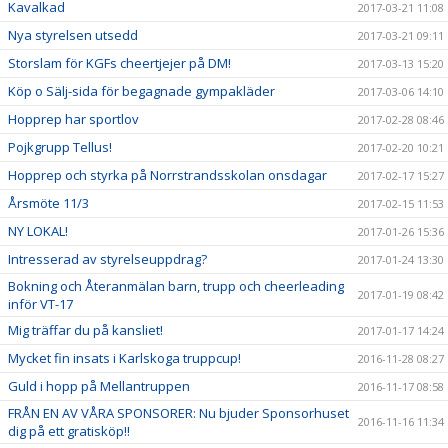
Kavalkad
2017-03-21 11:08
Nya styrelsen utsedd
2017-03-21 09:11
Storslam för KGFs cheertjejer på DM!
2017-03-13 15:20
Köp o Sälj-sida för begagnade gympakläder
2017-03-06 14:10
Hopprep har sportlov
2017-02-28 08:46
Pojkgrupp Tellus!
2017-02-20 10:21
Hopprep och styrka på Norrstrandsskolan onsdagar
2017-02-17 15:27
Årsmöte 11/3
2017-02-15 11:53
NY LOKAL!
2017-01-26 15:36
Intresserad av styrelseuppdrag?
2017-01-24 13:30
Bokning och Återanmälan barn, trupp och cheerleading
2017-01-19 08:42
inför VT-17
Mig träffar du på kansliet!
2017-01-17 14:24
Mycket fin insats i Karlskoga truppcup!
2016-11-28 08:27
Guld i hopp på Mellantruppen
2016-11-17 08:58
FRÅN EN AV VÅRA SPONSORER: Nu bjuder Sponsorhuset
2016-11-16 11:34
dig på ett gratisköp!!