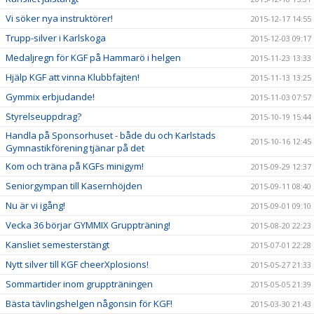
Vi söker nya instruktörer!
2015-12-17 14:55
Trupp-silver i Karlskoga
2015-12-03 09:17
Medaljregn för KGF på Hammarö i helgen
2015-11-23 13:33
Hjälp KGF att vinna Klubbfajten!
2015-11-13 13:25
Gymmix erbjudande!
2015-11-03 07:57
Styrelseuppdrag?
2015-10-19 15:44
Handla på Sponsorhuset - både du och Karlstads
2015-10-16 12:45
Gymnastikförening tjänar på det
Kom och träna på KGFs minigym!
2015-09-29 12:37
Seniorgympan till Kasernhöjden
2015-09-11 08:40
Nu är vi igång!
2015-09-01 09:10
Vecka 36 börjar GYMMIX Gruppträning!
2015-08-20 22:23
Kansliet semesterstängt
2015-07-01 22:28
Nytt silver till KGF cheerXplosions!
2015-05-27 21:33
Sommartider inom gruppträningen
2015-05-05 21:39
Bästa tävlingshelgen någonsin för KGF!
2015-03-30 21:43