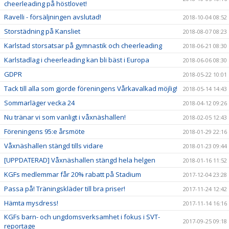
cheerleading på höstlovet!
Ravelli - försäljningen avslutad!
2018-10-04 08:52
Storstädning på Kansliet
2018-08-07 08:23
Karlstad storsatsar på gymnastik och cheerleading
2018-06-21 08:30
Karlstadlag i cheerleading kan bli bäst i Europa
2018-06-06 08:30
GDPR
2018-05-22 10:01
Tack till alla som gjorde föreningens Vårkavalkad möjlig!
2018-05-14 14:43
Sommarläger vecka 24
2018-04-12 09:26
Nu tränar vi som vanligt i våxnäshallen!
2018-02-05 12:43
Föreningens 95:e årsmöte
2018-01-29 22:16
Våxnäshallen stängd tills vidare
2018-01-23 09:44
[UPPDATERAD] Våxnäshallen stängd hela helgen
2018-01-16 11:52
KGFs medlemmar får 20% rabatt på Stadium
2017-12-04 23:28
Passa på! Träningskläder till bra priser!
2017-11-24 12:42
Hämta mysdress!
2017-11-14 16:16
KGFs barn- och ungdomsverksamhet i fokus i SVT-
2017-09-25 09:18
reportage