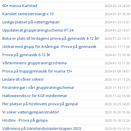
60+ mässa Karlstad
2024-02-14 14:26
Kansliet semesterstängt v.10
2024-01-31 10:54
Lediga platser på vattengympan
2024-01-25 13:31
Uppdaterat gruppträningsschema VT-24
2024-01-23 16:01
Boka er plats till lördagens prova på gymnastik 4-12 år!
2024-01-22 15:15
Utökat med grupp för 4-6åringar -Prova på gymnastik
2024-01-17 11:08
Prova på gymnastik 6-12 år
2024-01-15 16:18
Vårterminens gruppträningsschema
2024-01-15 11:39
Prova på truppgymnastik för vuxna 15+
2024-01-09 14:07
Ledare till våren sökes!
2023-11-21 11:26
Förändringar i vårt gruppträningschema!
2023-11-14 11:17
Halloweendisco för KGF-medlemmar
2023-11-02 15:58
Fler platser på höstlovets prova på gympa!
2023-10-25 14:25
Vi söker vattengympainstruktör!
2023-10-20 10:36
Höstlov - Prova på gympa
2023-10-18 12:26
Välkomna på Värmlandsmästerskapen 2023
2023-09-25 13:16