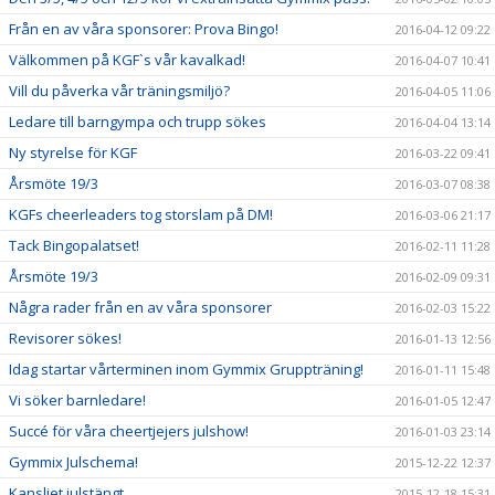
Från en av våra sponsorer: Prova Bingo!
2016-04-12 09:22
Välkommen på KGF`s vår kavalkad!
2016-04-07 10:41
Vill du påverka vår träningsmiljö?
2016-04-05 11:06
Ledare till barngympa och trupp sökes
2016-04-04 13:14
Ny styrelse för KGF
2016-03-22 09:41
Årsmöte 19/3
2016-03-07 08:38
KGFs cheerleaders tog storslam på DM!
2016-03-06 21:17
Tack Bingopalatset!
2016-02-11 11:28
Årsmöte 19/3
2016-02-09 09:31
Några rader från en av våra sponsorer
2016-02-03 15:22
Revisorer sökes!
2016-01-13 12:56
Idag startar vårterminen inom Gymmix Gruppträning!
2016-01-11 15:48
Vi söker barnledare!
2016-01-05 12:47
Succé för våra cheertjejers julshow!
2016-01-03 23:14
Gymmix Julschema!
2015-12-22 12:37
Kansliet julstängt
2015-12-18 15:31