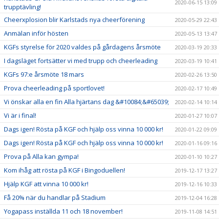
2020-06-15 13:09
trupptävling!
Cheerxplosion blir Karlstads nya cheerförening
2020-05-29 22:43
Anmälan inför hösten
2020-05-13 13:47
KGFs styrelse för 2020 valdes på gårdagens årsmöte
2020-03-19 20:33
I dagsläget fortsätter vi med trupp och cheerleading
2020-03-19 10:41
KGFs 97:e årsmöte 18 mars
2020-02-26 13:50
Prova cheerleading på sportlovet!
2020-02-17 10:49
Vi önskar alla en fin Alla hjärtans dag &#10084;&#65039;
2020-02-14 10:14
Vi är i final!
2020-01-27 10:07
Dags igen! Rösta på KGF och hjälp oss vinna 10 000 kr!
2020-01-22 09:09
Dags igen! Rösta på KGF och hjälp oss vinna 10 000 kr!
2020-01-16 09:16
Prova på Alla kan gympa!
2020-01-10 10:27
Kom ihåg att rösta på KGF i Bingoduellen!
2019-12-17 13:27
Hjälp KGF att vinna 10 000 kr!
2019-12-16 10:33
Få 20% när du handlar på Stadium
2019-12-04 16:28
Yogapass inställda 11 och 18 november!
2019-11-08 14:51