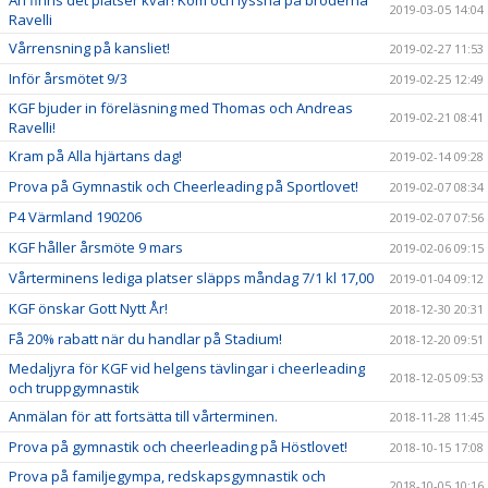
2019-03-05 14:04
Ravelli
Vårrensning på kansliet!
2019-02-27 11:53
Inför årsmötet 9/3
2019-02-25 12:49
KGF bjuder in föreläsning med Thomas och Andreas
2019-02-21 08:41
Ravelli!
Kram på Alla hjärtans dag!
2019-02-14 09:28
Prova på Gymnastik och Cheerleading på Sportlovet!
2019-02-07 08:34
P4 Värmland 190206
2019-02-07 07:56
KGF håller årsmöte 9 mars
2019-02-06 09:15
Vårterminens lediga platser släpps måndag 7/1 kl 17,00
2019-01-04 09:12
KGF önskar Gott Nytt År!
2018-12-30 20:31
Få 20% rabatt när du handlar på Stadium!
2018-12-20 09:51
Medaljyra för KGF vid helgens tävlingar i cheerleading
2018-12-05 09:53
och truppgymnastik
Anmälan för att fortsätta till vårterminen.
2018-11-28 11:45
Prova på gymnastik och cheerleading på Höstlovet!
2018-10-15 17:08
Prova på familjegympa, redskapsgymnastik och
2018-10-05 10:16