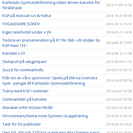
Karlstads Gymnastikförening söker driven kanslist för
2016-11-09 12:56
föräldravik
KGF på mässan Liv & Hälsa
2016-10-20 09:09
YOGALEDARE SÖKES!
2016-10-12 15:17
Ingen telefontid under v.39
2016-09-21 14:19
Teckna en prenumeration på KT för 266:- så stödjer du
2016-08-30 15:09
KGF med 133:-
Kansliet v.33
2016-08-12 11:54
Slutspurt på utegympan!
2016-08-04 11:19
Succé för sommarkollo
2016-07-21 20:13
Från en av våra sponsorer: Spela på EM via Svenska
2016-06-20 09:18
Spel - pengar till Karlstads Gymnastikförening
Träna med KGF i sommar!
2016-06-07 10:38
Sommartider på kansliet
2016-06-07 09:30
Anmälan inför hösten 09.00!
2016-05-23 08:03
Försommarschema inom Gymmix Gruppträning
2016-05-17 09:24
Tack för fin publicitet!
2016-05-12 14:24
Den 3/5, 4/5 och 12/5 kör vi extrainsatta Gymmix pass!
2016-05-02 10:05