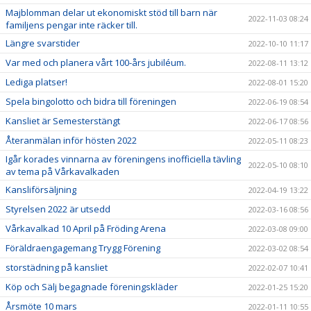
Majblomman delar ut ekonomiskt stöd till barn när
2022-11-03 08:24
familjens pengar inte räcker till.
Längre svarstider
2022-10-10 11:17
Var med och planera vårt 100-års jubiléum.
2022-08-11 13:12
Lediga platser!
2022-08-01 15:20
Spela bingolotto och bidra till föreningen
2022-06-19 08:54
Kansliet är Semesterstängt
2022-06-17 08:56
Återanmälan inför hösten 2022
2022-05-11 08:23
Igår korades vinnarna av föreningens inofficiella tävling
2022-05-10 08:10
av tema på Vårkavalkaden
Kansliförsäljning
2022-04-19 13:22
Styrelsen 2022 är utsedd
2022-03-16 08:56
Vårkavalkad 10 April på Fröding Arena
2022-03-08 09:00
Föräldraengagemang Trygg Förening
2022-03-02 08:54
storstädning på kansliet
2022-02-07 10:41
Köp och Sälj begagnade föreningskläder
2022-01-25 15:20
Årsmöte 10 mars
2022-01-11 10:55