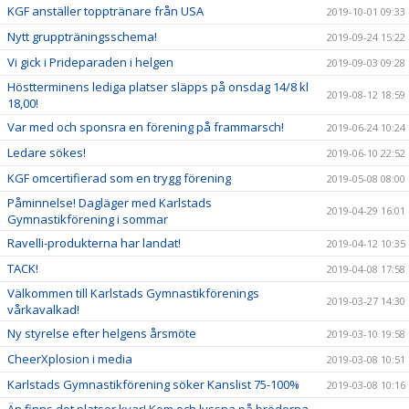
KGF anställer topptränare från USA
2019-10-01 09:33
Nytt gruppträningsschema!
2019-09-24 15:22
Vi gick i Prideparaden i helgen
2019-09-03 09:28
Höstterminens lediga platser släpps på onsdag 14/8 kl
2019-08-12 18:59
18,00!
Var med och sponsra en förening på frammarsch!
2019-06-24 10:24
Ledare sökes!
2019-06-10 22:52
KGF omcertifierad som en trygg förening
2019-05-08 08:00
Påminnelse! Dagläger med Karlstads
2019-04-29 16:01
Gymnastikförening i sommar
Ravelli-produkterna har landat!
2019-04-12 10:35
TACK!
2019-04-08 17:58
Välkommen till Karlstads Gymnastikförenings
2019-03-27 14:30
vårkavalkad!
Ny styrelse efter helgens årsmöte
2019-03-10 19:58
CheerXplosion i media
2019-03-08 10:51
Karlstads Gymnastikförening söker Kanslist 75-100%
2019-03-08 10:16
Än finns det platser kvar! Kom och lyssna på bröderna