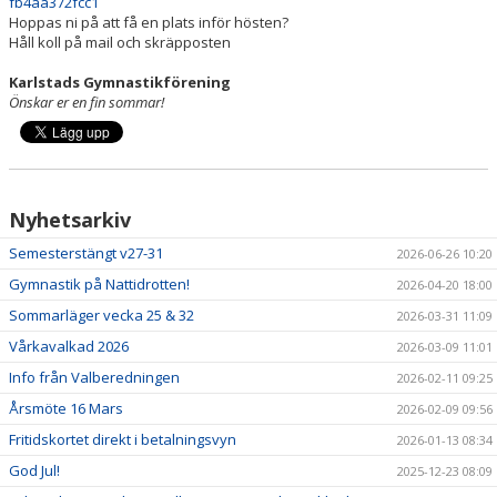
fb4aa372fcc1
Hoppas ni på att få en plats inför hösten?
Håll koll på mail och skräpposten
PRISER & TERMINSTIDER
Karlstads Gymnastikförening
BLI LEDARE
Önskar er en fin sommar!
FÖRENINGSKOLLEKTION
HYRA KGF-LOKALEN
Nyhetsarkiv
SPONSORER
Semesterstängt v27-31
2026-06-26 10:20
Gymnastik på Nattidrotten!
2026-04-20 18:00
FRITIDSKORTET
Sommarläger vecka 25 & 32
2026-03-31 11:09
Vårkavalkad 2026
2026-03-09 11:01
Info från Valberedningen
2026-02-11 09:25
Årsmöte 16 Mars
2026-02-09 09:56
Fritidskortet direkt i betalningsvyn
2026-01-13 08:34
God Jul!
2025-12-23 08:09