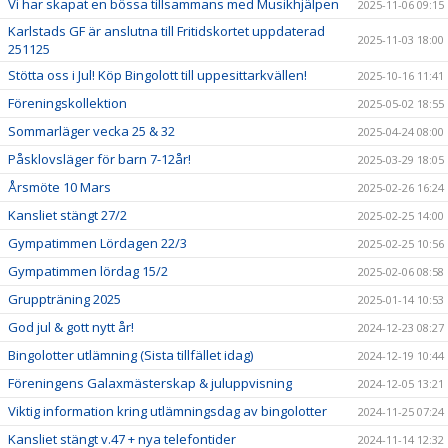
Vi har skapat en bössa tillsammans med Musikhjälpen
2025-11-06 09:15
Karlstads GF är anslutna till Fritidskortet uppdaterad
2025-11-03 18:00
251125
Stötta oss i Jul! Köp Bingolott till uppesittarkvällen!
2025-10-16 11:41
Föreningskollektion
2025-05-02 18:55
Sommarläger vecka 25 & 32
2025-04-24 08:00
Påsklovsläger för barn 7-12år!
2025-03-29 18:05
Årsmöte 10 Mars
2025-02-26 16:24
Kansliet stängt 27/2
2025-02-25 14:00
Gympatimmen Lördagen 22/3
2025-02-25 10:56
Gympatimmen lördag 15/2
2025-02-06 08:58
Gruppträning 2025
2025-01-14 10:53
God jul & gott nytt år!
2024-12-23 08:27
Bingolotter utlämning (Sista tillfället idag)
2024-12-19 10:44
Föreningens Galaxmästerskap & juluppvisning
2024-12-05 13:21
Viktig information kring utlämningsdag av bingolotter
2024-11-25 07:24
Kansliet stängt v.47 + nya telefontider
2024-11-14 12:32