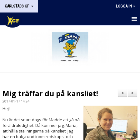
KARLSTADS GF
LOGGA IN
START
OM KGF
STYRELSEN
DOKUMENT
HISTORIK
Mig träffar du på kansliet!
<
>
NYHETER
2017-01-17 14:24
Hej!
KALENDER
Nu är det snart dags för Madde att gå på
föräldraledighet. Då kommer jag, Maria,
STÖDMEDLEM
att hålla ställningarna på kansliet. Jag
har en bakgrund inom redskaps- och
KONTAKT