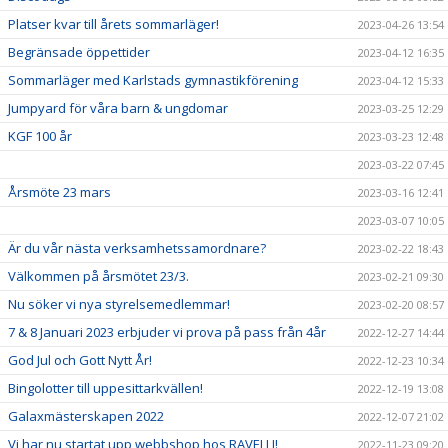
Platser kvar till årets sommarläger!
2023-04-26 13:54
Begränsade öppettider
2023-04-12 16:35
Sommarläger med Karlstads gymnastikförening
2023-04-12 15:33
Jumpyard för våra barn & ungdomar
2023-03-25 12:29
KGF 100 år
2023-03-23 12:48
2023-03-22 07:45
Årsmöte 23 mars
2023-03-16 12:41
2023-03-07 10:05
Är du vår nästa verksamhetssamordnare?
2023-02-22 18:43
Välkommen på årsmötet 23/3.
2023-02-21 09:30
Nu söker vi nya styrelsemedlemmar!
2023-02-20 08:57
7 & 8 Januari 2023 erbjuder vi prova på pass från 4år
2022-12-27 14:44
God Jul och Gott Nytt År!
2022-12-23 10:34
Bingolotter till uppesittarkvällen!
2022-12-19 13:08
Galaxmästerskapen 2022
2022-12-07 21:02
Vi har nu startat upp webbshop hos RAVELLI!
2022-11-23 09:20