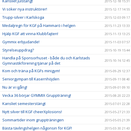
Kansliet julstängt
2015-12-18 15:31
Vi söker nya instruktörer!
2015-12-17 14:55
Trupp-silver i Karlskoga
2015-12-03 09:17
Medaljregn för KGF på Hammarö i helgen
2015-11-23 13:33
Hjälp KGF att vinna Klubbfajten!
2015-11-13 13:25
Gymmix erbjudande!
2015-11-03 07:57
Styrelseuppdrag?
2015-10-19 15:44
Handla på Sponsorhuset - både du och Karlstads
2015-10-16 12:45
Gymnastikförening tjänar på det
Kom och träna på KGFs minigym!
2015-09-29 12:37
Seniorgympan till Kasernhöjden
2015-09-11 08:40
Nu är vi igång!
2015-09-01 09:10
Vecka 36 börjar GYMMIX Gruppträning!
2015-08-20 22:23
Kansliet semesterstängt
2015-07-01 22:28
Nytt silver till KGF cheerXplosions!
2015-05-27 21:33
Sommartider inom gruppträningen
2015-05-05 21:39
Bästa tävlingshelgen någonsin för KGF!
2015-03-30 21:43