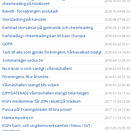
2018-10-05 10:16
cheerleading på höstlovet!
Ravelli - försäljningen avslutad!
2018-10-04 08:52
Storstädning på Kansliet
2018-08-07 08:23
Karlstad storsatsar på gymnastik och cheerleading
2018-06-21 08:30
Karlstadlag i cheerleading kan bli bäst i Europa
2018-06-06 08:30
GDPR
2018-05-22 10:01
Tack till alla som gjorde föreningens Vårkavalkad möjlig!
2018-05-14 14:43
Sommarläger vecka 24
2018-04-12 09:26
Nu tränar vi som vanligt i våxnäshallen!
2018-02-05 12:43
Föreningens 95:e årsmöte
2018-01-29 22:16
Våxnäshallen stängd tills vidare
2018-01-23 09:44
[UPPDATERAD] Våxnäshallen stängd hela helgen
2018-01-16 11:52
KGFs medlemmar får 20% rabatt på Stadium
2017-12-04 23:28
Passa på! Träningskläder till bra priser!
2017-11-24 12:42
Hämta mysdress!
2017-11-14 16:16
KGFs barn- och ungdomsverksamhet i fokus i SVT-
2017-09-25 09:18
reportage