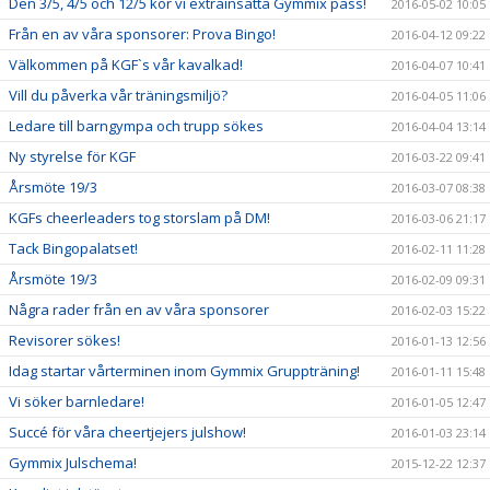
Den 3/5, 4/5 och 12/5 kör vi extrainsatta Gymmix pass!
2016-05-02 10:05
Från en av våra sponsorer: Prova Bingo!
2016-04-12 09:22
Välkommen på KGF`s vår kavalkad!
2016-04-07 10:41
Vill du påverka vår träningsmiljö?
2016-04-05 11:06
Ledare till barngympa och trupp sökes
2016-04-04 13:14
Ny styrelse för KGF
2016-03-22 09:41
Årsmöte 19/3
2016-03-07 08:38
KGFs cheerleaders tog storslam på DM!
2016-03-06 21:17
Tack Bingopalatset!
2016-02-11 11:28
Årsmöte 19/3
2016-02-09 09:31
Några rader från en av våra sponsorer
2016-02-03 15:22
Revisorer sökes!
2016-01-13 12:56
Idag startar vårterminen inom Gymmix Gruppträning!
2016-01-11 15:48
Vi söker barnledare!
2016-01-05 12:47
Succé för våra cheertjejers julshow!
2016-01-03 23:14
Gymmix Julschema!
2015-12-22 12:37