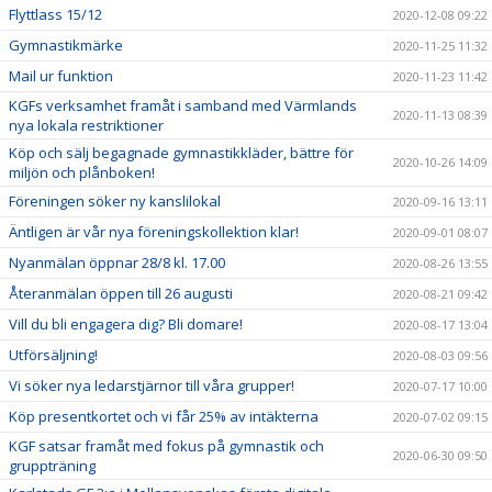
Flyttlass 15/12
2020-12-08 09:22
Gymnastikmärke
2020-11-25 11:32
Mail ur funktion
2020-11-23 11:42
KGFs verksamhet framåt i samband med Värmlands
2020-11-13 08:39
nya lokala restriktioner
Köp och sälj begagnade gymnastikkläder, bättre för
2020-10-26 14:09
miljön och plånboken!
Föreningen söker ny kanslilokal
2020-09-16 13:11
Äntligen är vår nya föreningskollektion klar!
2020-09-01 08:07
Nyanmälan öppnar 28/8 kl. 17.00
2020-08-26 13:55
Återanmälan öppen till 26 augusti
2020-08-21 09:42
Vill du bli engagera dig? Bli domare!
2020-08-17 13:04
Utförsäljning!
2020-08-03 09:56
Vi söker nya ledarstjärnor till våra grupper!
2020-07-17 10:00
Köp presentkortet och vi får 25% av intäkterna
2020-07-02 09:15
KGF satsar framåt med fokus på gymnastik och
2020-06-30 09:50
gruppträning