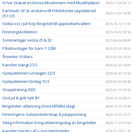
Vi har skapat en bössa tillsammans med Musikhjälpen
2025-11-06 09:15
Karlstads GF är anslutna till Fritidskortet uppdaterad
2025-11-03 18:00
251125
Stötta oss i Jul! Köp Bingolott till uppesittarkvällen!
2025-10-16 11:41
Föreningskollektion
2025-05-02 18:55
Sommarläger vecka 25 & 32
2025-04-24 08:00
Påsklovsläger för barn 7-12år!
2025-03-29 18:05
Årsmöte 10 Mars
2025-02-26 16:24
Kansliet stängt 27/2
2025-02-25 14:00
Gympatimmen Lördagen 22/3
2025-02-25 10:56
Gympatimmen lördag 15/2
2025-02-06 08:58
Gruppträning 2025
2025-01-14 10:53
God jul & gott nytt år!
2024-12-23 08:27
Bingolotter utlämning (Sista tillfället idag)
2024-12-19 10:44
Föreningens Galaxmästerskap & juluppvisning
2024-12-05 13:21
Viktig information kring utlämningsdag av bingolotter
2024-11-25 07:24
Kansliet stängt v.47 + nya telefontider
2024-11-14 12:32