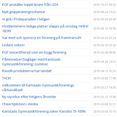
KGF anställer topptränare från USA
2019-10-01 09:33
Nytt gruppträningsschema!
2019-09-24 15:22
Vi gick i Prideparaden i helgen
2019-09-03 09:28
Höstterminens lediga platser släpps på onsdag 14/8 kl
2019-08-12 18:59
18,00!
Var med och sponsra en förening på frammarsch!
2019-06-24 10:24
Ledare sökes!
2019-06-10 22:52
KGF omcertifierad som en trygg förening
2019-05-08 08:00
Påminnelse! Dagläger med Karlstads
2019-04-29 16:01
Gymnastikförening i sommar
Ravelli-produkterna har landat!
2019-04-12 10:35
TACK!
2019-04-08 17:58
Välkommen till Karlstads Gymnastikförenings
2019-03-27 14:30
vårkavalkad!
Ny styrelse efter helgens årsmöte
2019-03-10 19:58
CheerXplosion i media
2019-03-08 10:51
Karlstads Gymnastikförening söker Kanslist 75-100%
2019-03-08 10:16