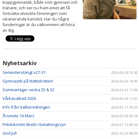
truppgymnastik, både som gymnast och
tränare, och ser nu fram emot att få
PRISER & TERMINSTIDER
fortsätta utveckla föreningen som
vikarierande kanslist. Har du några
funderingar är du välkommen att höra
BLI LEDARE
av dig.
FÖRENINGSKOLLEKTION
HYRA KGF-LOKALEN
Nyhetsarkiv
SPONSORER
Semesterstängt v27-31
2026-06-26 10:20
FRITIDSKORTET
Gymnastik på Nattidrotten!
2026-04-20 18:00
Sommarläger vecka 25 & 32
2026-03-31 11:09
Vårkavalkad 2026
2026-03-09 11:01
Info från Valberedningen
2026-02-11 09:25
Årsmöte 16 Mars
2026-02-09 09:56
Fritidskortet direkt i betalningsvyn
2026-01-13 08:34
God Jul!
2025-12-23 08:09