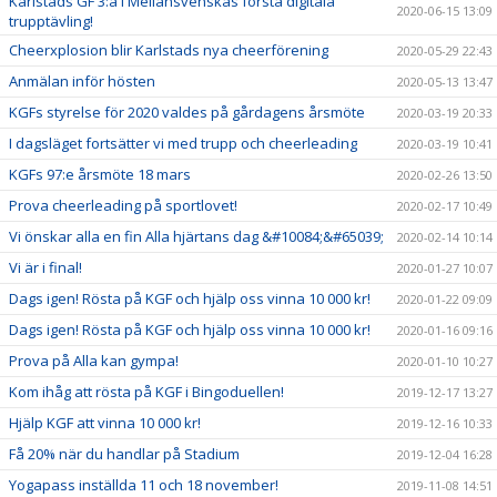
Karlstads GF 3:a i Mellansvenskas första digitala
2020-06-15 13:09
trupptävling!
Cheerxplosion blir Karlstads nya cheerförening
2020-05-29 22:43
Anmälan inför hösten
2020-05-13 13:47
KGFs styrelse för 2020 valdes på gårdagens årsmöte
2020-03-19 20:33
I dagsläget fortsätter vi med trupp och cheerleading
2020-03-19 10:41
KGFs 97:e årsmöte 18 mars
2020-02-26 13:50
Prova cheerleading på sportlovet!
2020-02-17 10:49
Vi önskar alla en fin Alla hjärtans dag &#10084;&#65039;
2020-02-14 10:14
Vi är i final!
2020-01-27 10:07
Dags igen! Rösta på KGF och hjälp oss vinna 10 000 kr!
2020-01-22 09:09
Dags igen! Rösta på KGF och hjälp oss vinna 10 000 kr!
2020-01-16 09:16
Prova på Alla kan gympa!
2020-01-10 10:27
Kom ihåg att rösta på KGF i Bingoduellen!
2019-12-17 13:27
Hjälp KGF att vinna 10 000 kr!
2019-12-16 10:33
Få 20% när du handlar på Stadium
2019-12-04 16:28
Yogapass inställda 11 och 18 november!
2019-11-08 14:51