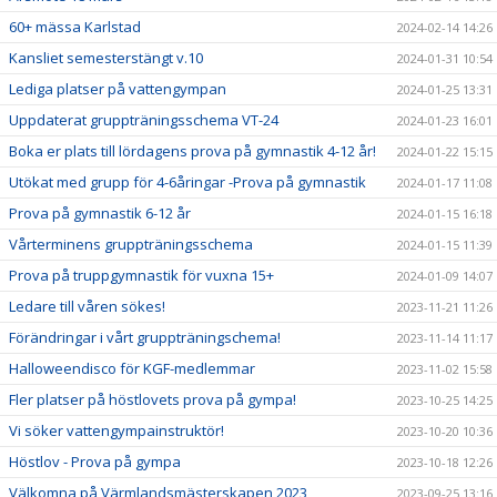
60+ mässa Karlstad
2024-02-14 14:26
Kansliet semesterstängt v.10
2024-01-31 10:54
Lediga platser på vattengympan
2024-01-25 13:31
Uppdaterat gruppträningsschema VT-24
2024-01-23 16:01
Boka er plats till lördagens prova på gymnastik 4-12 år!
2024-01-22 15:15
Utökat med grupp för 4-6åringar -Prova på gymnastik
2024-01-17 11:08
Prova på gymnastik 6-12 år
2024-01-15 16:18
Vårterminens gruppträningsschema
2024-01-15 11:39
Prova på truppgymnastik för vuxna 15+
2024-01-09 14:07
Ledare till våren sökes!
2023-11-21 11:26
Förändringar i vårt gruppträningschema!
2023-11-14 11:17
Halloweendisco för KGF-medlemmar
2023-11-02 15:58
Fler platser på höstlovets prova på gympa!
2023-10-25 14:25
Vi söker vattengympainstruktör!
2023-10-20 10:36
Höstlov - Prova på gympa
2023-10-18 12:26
Välkomna på Värmlandsmästerskapen 2023
2023-09-25 13:16