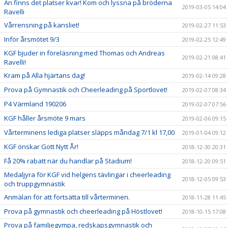
Än finns det platser kvar! Kom och lyssna på bröderna
2019-03-05 14:04
Ravelli
Vårrensning på kansliet!
2019-02-27 11:53
Inför årsmötet 9/3
2019-02-25 12:49
KGF bjuder in föreläsning med Thomas och Andreas
2019-02-21 08:41
Ravelli!
Kram på Alla hjärtans dag!
2019-02-14 09:28
Prova på Gymnastik och Cheerleading på Sportlovet!
2019-02-07 08:34
P4 Värmland 190206
2019-02-07 07:56
KGF håller årsmöte 9 mars
2019-02-06 09:15
Vårterminens lediga platser släpps måndag 7/1 kl 17,00
2019-01-04 09:12
KGF önskar Gott Nytt År!
2018-12-30 20:31
Få 20% rabatt när du handlar på Stadium!
2018-12-20 09:51
Medaljyra för KGF vid helgens tävlingar i cheerleading
2018-12-05 09:53
och truppgymnastik
Anmälan för att fortsätta till vårterminen.
2018-11-28 11:45
Prova på gymnastik och cheerleading på Höstlovet!
2018-10-15 17:08
Prova på familjegympa, redskapsgymnastik och