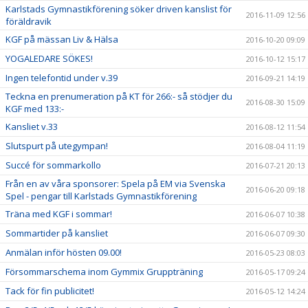
Karlstads Gymnastikförening söker driven kanslist för
2016-11-09 12:56
föräldravik
KGF på mässan Liv & Hälsa
2016-10-20 09:09
YOGALEDARE SÖKES!
2016-10-12 15:17
Ingen telefontid under v.39
2016-09-21 14:19
Teckna en prenumeration på KT för 266:- så stödjer du
2016-08-30 15:09
KGF med 133:-
Kansliet v.33
2016-08-12 11:54
Slutspurt på utegympan!
2016-08-04 11:19
Succé för sommarkollo
2016-07-21 20:13
Från en av våra sponsorer: Spela på EM via Svenska
2016-06-20 09:18
Spel - pengar till Karlstads Gymnastikförening
Träna med KGF i sommar!
2016-06-07 10:38
Sommartider på kansliet
2016-06-07 09:30
Anmälan inför hösten 09.00!
2016-05-23 08:03
Försommarschema inom Gymmix Gruppträning
2016-05-17 09:24
Tack för fin publicitet!
2016-05-12 14:24