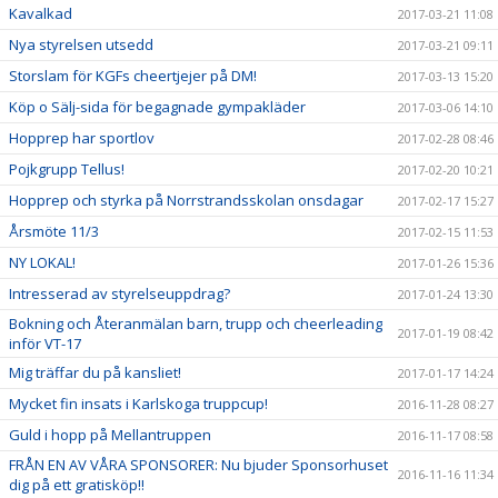
Kavalkad
2017-03-21 11:08
Nya styrelsen utsedd
2017-03-21 09:11
Storslam för KGFs cheertjejer på DM!
2017-03-13 15:20
Köp o Sälj-sida för begagnade gympakläder
2017-03-06 14:10
Hopprep har sportlov
2017-02-28 08:46
Pojkgrupp Tellus!
2017-02-20 10:21
Hopprep och styrka på Norrstrandsskolan onsdagar
2017-02-17 15:27
Årsmöte 11/3
2017-02-15 11:53
NY LOKAL!
2017-01-26 15:36
Intresserad av styrelseuppdrag?
2017-01-24 13:30
Bokning och Återanmälan barn, trupp och cheerleading
2017-01-19 08:42
inför VT-17
Mig träffar du på kansliet!
2017-01-17 14:24
Mycket fin insats i Karlskoga truppcup!
2016-11-28 08:27
Guld i hopp på Mellantruppen
2016-11-17 08:58
FRÅN EN AV VÅRA SPONSORER: Nu bjuder Sponsorhuset
2016-11-16 11:34
dig på ett gratisköp!!