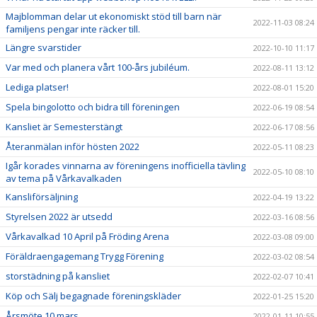
Majblomman delar ut ekonomiskt stöd till barn när
2022-11-03 08:24
familjens pengar inte räcker till.
Längre svarstider
2022-10-10 11:17
Var med och planera vårt 100-års jubiléum.
2022-08-11 13:12
Lediga platser!
2022-08-01 15:20
Spela bingolotto och bidra till föreningen
2022-06-19 08:54
Kansliet är Semesterstängt
2022-06-17 08:56
Återanmälan inför hösten 2022
2022-05-11 08:23
Igår korades vinnarna av föreningens inofficiella tävling
2022-05-10 08:10
av tema på Vårkavalkaden
Kansliförsäljning
2022-04-19 13:22
Styrelsen 2022 är utsedd
2022-03-16 08:56
Vårkavalkad 10 April på Fröding Arena
2022-03-08 09:00
Föräldraengagemang Trygg Förening
2022-03-02 08:54
storstädning på kansliet
2022-02-07 10:41
Köp och Sälj begagnade föreningskläder
2022-01-25 15:20
Årsmöte 10 mars
2022-01-11 10:55