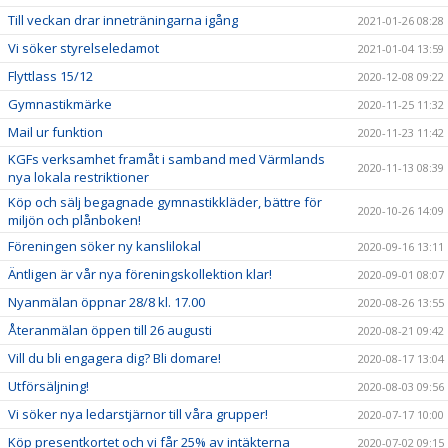
Till veckan drar inneträningarna igång
2021-01-26 08:28
Vi söker styrelseledamot
2021-01-04 13:59
Flyttlass 15/12
2020-12-08 09:22
Gymnastikmärke
2020-11-25 11:32
Mail ur funktion
2020-11-23 11:42
KGFs verksamhet framåt i samband med Värmlands
2020-11-13 08:39
nya lokala restriktioner
Köp och sälj begagnade gymnastikkläder, bättre för
2020-10-26 14:09
miljön och plånboken!
Föreningen söker ny kanslilokal
2020-09-16 13:11
Äntligen är vår nya föreningskollektion klar!
2020-09-01 08:07
Nyanmälan öppnar 28/8 kl. 17.00
2020-08-26 13:55
Återanmälan öppen till 26 augusti
2020-08-21 09:42
Vill du bli engagera dig? Bli domare!
2020-08-17 13:04
Utförsäljning!
2020-08-03 09:56
Vi söker nya ledarstjärnor till våra grupper!
2020-07-17 10:00
Köp presentkortet och vi får 25% av intäkterna
2020-07-02 09:15