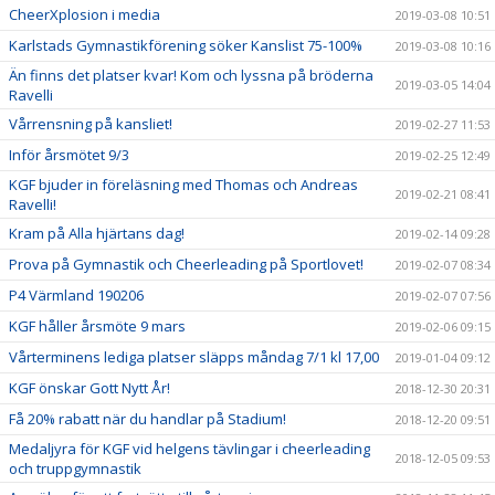
CheerXplosion i media
2019-03-08 10:51
Karlstads Gymnastikförening söker Kanslist 75-100%
2019-03-08 10:16
Än finns det platser kvar! Kom och lyssna på bröderna
2019-03-05 14:04
Ravelli
Vårrensning på kansliet!
2019-02-27 11:53
Inför årsmötet 9/3
2019-02-25 12:49
KGF bjuder in föreläsning med Thomas och Andreas
2019-02-21 08:41
Ravelli!
Kram på Alla hjärtans dag!
2019-02-14 09:28
Prova på Gymnastik och Cheerleading på Sportlovet!
2019-02-07 08:34
P4 Värmland 190206
2019-02-07 07:56
KGF håller årsmöte 9 mars
2019-02-06 09:15
Vårterminens lediga platser släpps måndag 7/1 kl 17,00
2019-01-04 09:12
KGF önskar Gott Nytt År!
2018-12-30 20:31
Få 20% rabatt när du handlar på Stadium!
2018-12-20 09:51
Medaljyra för KGF vid helgens tävlingar i cheerleading
2018-12-05 09:53
och truppgymnastik