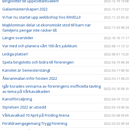
Bingolotter till uppesittarkvällen!
2022-12-19 13:08
Galaxmästerskapen 2022
2022-12-07 21:02
Vi har nu startat upp webbshop hos RAVELLI!
2022-11-23 09:20
Majblomman delar ut ekonomiskt stöd till barn när
2022-11-03 08:24
familjens pengar inte räcker till.
Längre svarstider
2022-10-10 11:17
Var med och planera vårt 100-års jubiléum.
2022-08-11 13:12
Lediga platser!
2022-08-01 15:20
Spela bingolotto och bidra till föreningen
2022-06-19 08:54
Kansliet är Semesterstängt
2022-06-17 08:56
Återanmälan inför hösten 2022
2022-05-11 08:23
Igår korades vinnarna av föreningens inofficiella tävling
2022-05-10 08:10
av tema på Vårkavalkaden
Kansliförsäljning
2022-04-19 13:22
Styrelsen 2022 är utsedd
2022-03-16 08:56
Vårkavalkad 10 April på Fröding Arena
2022-03-08 09:00
Föräldraengagemang Trygg Förening
2022-03-02 08:54