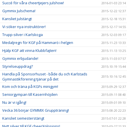
Succé för våra cheertjejers julshow!
2016-01-03 23:14
Gymmix Julschema!
2015-12-22 12:37
Kansliet julstängt
2015-12-18 15:31
Vi söker nya instruktörer!
2015-12-17 14:55
Trupp-silver i Karlskoga
2015-12-03 09:17
Medaljregn för KGF på Hammarö i helgen
2015-11-23 13:33
Hjälp KGF att vinna Klubbfajten!
2015-11-13 13:25
Gymmix erbjudande!
2015-11-03 07:57
Styrelseuppdrag?
2015-10-19 15:44
Handla på Sponsorhuset - både du och Karlstads
2015-10-16 12:45
Gymnastikförening tjänar på det
Kom och träna på KGFs minigym!
2015-09-29 12:37
Seniorgympan till Kasernhöjden
2015-09-11 08:40
Nu är vi igång!
2015-09-01 09:10
Vecka 36 börjar GYMMIX Gruppträning!
2015-08-20 22:23
Kansliet semesterstängt
2015-07-01 22:28
Nytt silver till KGF cheerXplosions!
2015-05-27 21:33