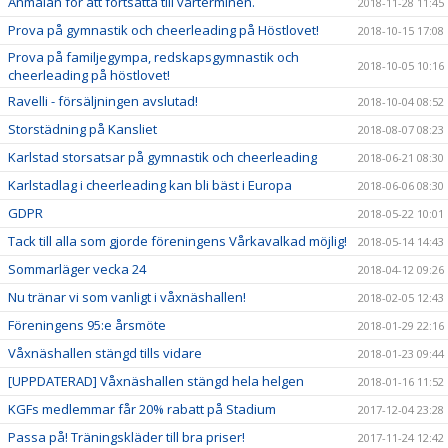
Anmälan för att fortsätta till vårterminen.
2018-11-28 11:45
Prova på gymnastik och cheerleading på Höstlovet!
2018-10-15 17:08
Prova på familjegympa, redskapsgymnastik och
2018-10-05 10:16
cheerleading på höstlovet!
Ravelli - försäljningen avslutad!
2018-10-04 08:52
Storstädning på Kansliet
2018-08-07 08:23
Karlstad storsatsar på gymnastik och cheerleading
2018-06-21 08:30
Karlstadlag i cheerleading kan bli bäst i Europa
2018-06-06 08:30
GDPR
2018-05-22 10:01
Tack till alla som gjorde föreningens Vårkavalkad möjlig!
2018-05-14 14:43
Sommarläger vecka 24
2018-04-12 09:26
Nu tränar vi som vanligt i våxnäshallen!
2018-02-05 12:43
Föreningens 95:e årsmöte
2018-01-29 22:16
Våxnäshallen stängd tills vidare
2018-01-23 09:44
[UPPDATERAD] Våxnäshallen stängd hela helgen
2018-01-16 11:52
KGFs medlemmar får 20% rabatt på Stadium
2017-12-04 23:28
Passa på! Träningskläder till bra priser!
2017-11-24 12:42