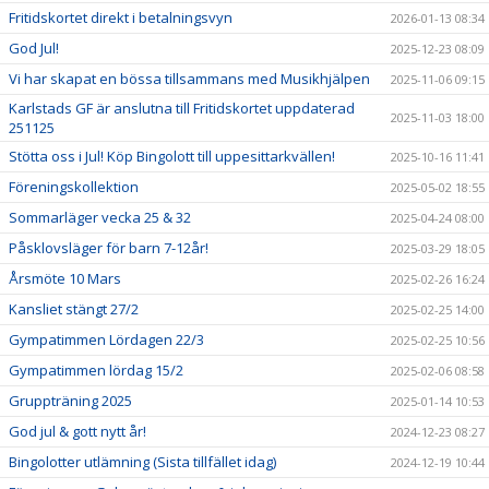
Fritidskortet direkt i betalningsvyn
2026-01-13 08:34
God Jul!
2025-12-23 08:09
Vi har skapat en bössa tillsammans med Musikhjälpen
2025-11-06 09:15
Karlstads GF är anslutna till Fritidskortet uppdaterad
2025-11-03 18:00
251125
Stötta oss i Jul! Köp Bingolott till uppesittarkvällen!
2025-10-16 11:41
Föreningskollektion
2025-05-02 18:55
Sommarläger vecka 25 & 32
2025-04-24 08:00
Påsklovsläger för barn 7-12år!
2025-03-29 18:05
Årsmöte 10 Mars
2025-02-26 16:24
Kansliet stängt 27/2
2025-02-25 14:00
Gympatimmen Lördagen 22/3
2025-02-25 10:56
Gympatimmen lördag 15/2
2025-02-06 08:58
Gruppträning 2025
2025-01-14 10:53
God jul & gott nytt år!
2024-12-23 08:27
Bingolotter utlämning (Sista tillfället idag)
2024-12-19 10:44