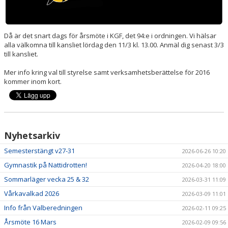
PRISER & TERMINSTIDER
Då är det snart dags för årsmöte i KGF, det 94:e i ordningen. Vi hälsar
BLI LEDARE
alla välkomna till kansliet lördag den 11/3 kl. 13.00. Anmäl dig senast 3/3
till kansliet.
FÖRENINGSKOLLEKTION
Mer info kring val till styrelse samt verksamhetsberättelse för 2016
kommer inom kort.
HYRA KGF-LOKALEN
SPONSORER
FRITIDSKORTET
Nyhetsarkiv
Semesterstängt v27-31
2026-06-26 10:20
Gymnastik på Nattidrotten!
2026-04-20 18:00
Sommarläger vecka 25 & 32
2026-03-31 11:09
Vårkavalkad 2026
2026-03-09 11:01
Info från Valberedningen
2026-02-11 09:25
Årsmöte 16 Mars
2026-02-09 09:56