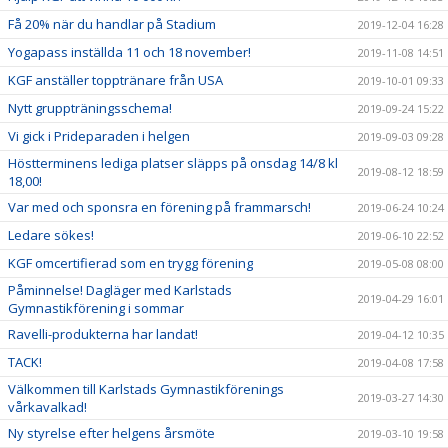
Få 20% när du handlar på Stadium
2019-12-04 16:28
Yogapass inställda 11 och 18 november!
2019-11-08 14:51
KGF anställer topptränare från USA
2019-10-01 09:33
Nytt gruppträningsschema!
2019-09-24 15:22
Vi gick i Prideparaden i helgen
2019-09-03 09:28
Höstterminens lediga platser släpps på onsdag 14/8 kl
2019-08-12 18:59
18,00!
Var med och sponsra en förening på frammarsch!
2019-06-24 10:24
Ledare sökes!
2019-06-10 22:52
KGF omcertifierad som en trygg förening
2019-05-08 08:00
Påminnelse! Dagläger med Karlstads
2019-04-29 16:01
Gymnastikförening i sommar
Ravelli-produkterna har landat!
2019-04-12 10:35
TACK!
2019-04-08 17:58
Välkommen till Karlstads Gymnastikförenings
2019-03-27 14:30
vårkavalkad!
Ny styrelse efter helgens årsmöte
2019-03-10 19:58