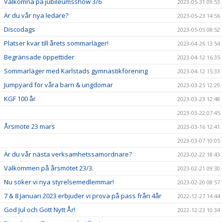
Välkomna på jubileumsshow 3/6
2023-05-31 09:53
Är du vår nya ledare?
2023-05-23 14:56
Discodags
2023-05-05 08:52
Platser kvar till årets sommarläger!
2023-04-26 13:54
Begränsade öppettider
2023-04-12 16:35
Sommarläger med Karlstads gymnastikförening
2023-04-12 15:33
Jumpyard för våra barn & ungdomar
2023-03-25 12:29
KGF 100 år
2023-03-23 12:48
2023-03-22 07:45
Årsmöte 23 mars
2023-03-16 12:41
2023-03-07 10:05
Är du vår nästa verksamhetssamordnare?
2023-02-22 18:43
Välkommen på årsmötet 23/3.
2023-02-21 09:30
Nu söker vi nya styrelsemedlemmar!
2023-02-20 08:57
7 & 8 Januari 2023 erbjuder vi prova på pass från 4år
2022-12-27 14:44
God Jul och Gott Nytt År!
2022-12-23 10:34