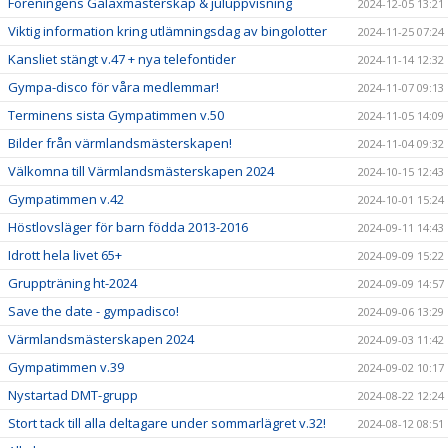
Föreningens Galaxmästerskap & juluppvisning
2024-12-05 13:21
Viktig information kring utlämningsdag av bingolotter
2024-11-25 07:24
Kansliet stängt v.47 + nya telefontider
2024-11-14 12:32
Gympa-disco för våra medlemmar!
2024-11-07 09:13
Terminens sista Gympatimmen v.50
2024-11-05 14:09
Bilder från värmlandsmästerskapen!
2024-11-04 09:32
Välkomna till Värmlandsmästerskapen 2024
2024-10-15 12:43
Gympatimmen v.42
2024-10-01 15:24
Höstlovsläger för barn födda 2013-2016
2024-09-11 14:43
Idrott hela livet 65+
2024-09-09 15:22
Gruppträning ht-2024
2024-09-09 14:57
Save the date - gympadisco!
2024-09-06 13:29
Värmlandsmästerskapen 2024
2024-09-03 11:42
Gympatimmen v.39
2024-09-02 10:17
Nystartad DMT-grupp
2024-08-22 12:24
Stort tack till alla deltagare under sommarlägret v.32!
2024-08-12 08:51