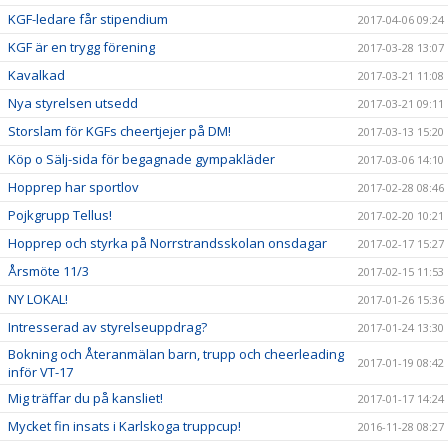
KGF-ledare får stipendium
2017-04-06 09:24
KGF är en trygg förening
2017-03-28 13:07
Kavalkad
2017-03-21 11:08
Nya styrelsen utsedd
2017-03-21 09:11
Storslam för KGFs cheertjejer på DM!
2017-03-13 15:20
Köp o Sälj-sida för begagnade gympakläder
2017-03-06 14:10
Hopprep har sportlov
2017-02-28 08:46
Pojkgrupp Tellus!
2017-02-20 10:21
Hopprep och styrka på Norrstrandsskolan onsdagar
2017-02-17 15:27
Årsmöte 11/3
2017-02-15 11:53
NY LOKAL!
2017-01-26 15:36
Intresserad av styrelseuppdrag?
2017-01-24 13:30
Bokning och Återanmälan barn, trupp och cheerleading
2017-01-19 08:42
inför VT-17
Mig träffar du på kansliet!
2017-01-17 14:24
Mycket fin insats i Karlskoga truppcup!
2016-11-28 08:27