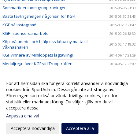
Sommartider inom gruppträningen
2015-05-05 21:39
Bästa tävlingshelgen någonsin för KGF!
2015-03-30 21:43
KGF på Instagram!
2015-03-17 21:47
KGF i sponsorsamarbete
2015-02-26 18:30
Köp tvättmedel och hjälp oss köpa ny matta till
2015-02-17 18:32
Våxnäshallen
KGF vinnare av Miniloppets lagtävling!
2014-06-17 21:59
Medaljregn över KGF vid Truppträffen
2014-05-12 22:07
Storslam för KGF i cheer-DM!
2014-03-24 22:10
Nya framgångar för KGFs cheertjejer!
2014-03-17 22:02
För att hemsidan ska fungera korrekt använder vi nödvändiga
Guld och silver till KGF mixtrupper!
cookies från SportAdmin. Dessa går inte att stänga av.
2013-11-26 22:14
Föreningen kan också använda frivilliga cookies, t.ex. för
Må Bra-dagen en succé
2013-10-17 22:17
statistik eller marknadsföring. Du väljer själv om du vill
acceptera dessa.
Anpassa dina val
Cookie-
Gå till
inställningar
Webbversion
Acceptera nödvändiga
Acceptera alla