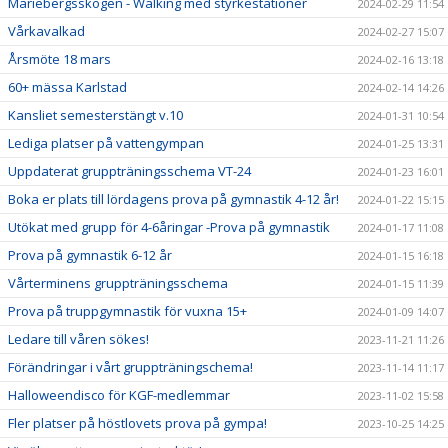
Mariebergsskogen - Walking med styrkestationer
2024-02-29 11:54
Vårkavalkad
2024-02-27 15:07
Årsmöte 18 mars
2024-02-16 13:18
60+ mässa Karlstad
2024-02-14 14:26
Kansliet semesterstängt v.10
2024-01-31 10:54
Lediga platser på vattengympan
2024-01-25 13:31
Uppdaterat gruppträningsschema VT-24
2024-01-23 16:01
Boka er plats till lördagens prova på gymnastik 4-12 år!
2024-01-22 15:15
Utökat med grupp för 4-6åringar -Prova på gymnastik
2024-01-17 11:08
Prova på gymnastik 6-12 år
2024-01-15 16:18
Vårterminens gruppträningsschema
2024-01-15 11:39
Prova på truppgymnastik för vuxna 15+
2024-01-09 14:07
Ledare till våren sökes!
2023-11-21 11:26
Förändringar i vårt gruppträningschema!
2023-11-14 11:17
Halloweendisco för KGF-medlemmar
2023-11-02 15:58
Fler platser på höstlovets prova på gympa!
2023-10-25 14:25