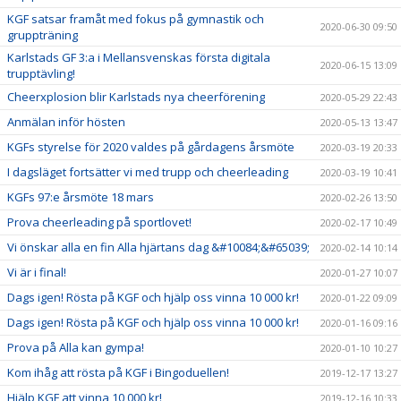
KGF satsar framåt med fokus på gymnastik och
2020-06-30 09:50
gruppträning
Karlstads GF 3:a i Mellansvenskas första digitala
2020-06-15 13:09
trupptävling!
Cheerxplosion blir Karlstads nya cheerförening
2020-05-29 22:43
Anmälan inför hösten
2020-05-13 13:47
KGFs styrelse för 2020 valdes på gårdagens årsmöte
2020-03-19 20:33
I dagsläget fortsätter vi med trupp och cheerleading
2020-03-19 10:41
KGFs 97:e årsmöte 18 mars
2020-02-26 13:50
Prova cheerleading på sportlovet!
2020-02-17 10:49
Vi önskar alla en fin Alla hjärtans dag &#10084;&#65039;
2020-02-14 10:14
Vi är i final!
2020-01-27 10:07
Dags igen! Rösta på KGF och hjälp oss vinna 10 000 kr!
2020-01-22 09:09
Dags igen! Rösta på KGF och hjälp oss vinna 10 000 kr!
2020-01-16 09:16
Prova på Alla kan gympa!
2020-01-10 10:27
Kom ihåg att rösta på KGF i Bingoduellen!
2019-12-17 13:27
Hjälp KGF att vinna 10 000 kr!
2019-12-16 10:33