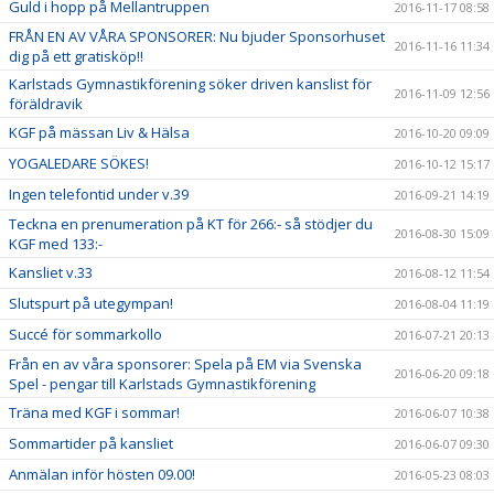
Guld i hopp på Mellantruppen
2016-11-17 08:58
FRÅN EN AV VÅRA SPONSORER: Nu bjuder Sponsorhuset
2016-11-16 11:34
dig på ett gratisköp!!
Karlstads Gymnastikförening söker driven kanslist för
2016-11-09 12:56
föräldravik
KGF på mässan Liv & Hälsa
2016-10-20 09:09
YOGALEDARE SÖKES!
2016-10-12 15:17
Ingen telefontid under v.39
2016-09-21 14:19
Teckna en prenumeration på KT för 266:- så stödjer du
2016-08-30 15:09
KGF med 133:-
Kansliet v.33
2016-08-12 11:54
Slutspurt på utegympan!
2016-08-04 11:19
Succé för sommarkollo
2016-07-21 20:13
Från en av våra sponsorer: Spela på EM via Svenska
2016-06-20 09:18
Spel - pengar till Karlstads Gymnastikförening
Träna med KGF i sommar!
2016-06-07 10:38
Sommartider på kansliet
2016-06-07 09:30
Anmälan inför hösten 09.00!
2016-05-23 08:03