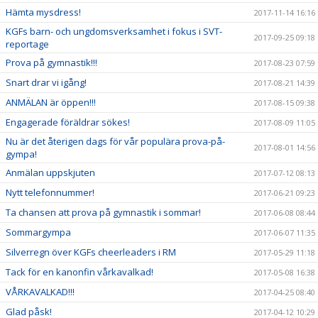
Hämta mysdress!
2017-11-14 16:16
KGFs barn- och ungdomsverksamhet i fokus i SVT-
2017-09-25 09:18
reportage
Prova på gymnastik!!!
2017-08-23 07:59
Snart drar vi igång!
2017-08-21 14:39
ANMÄLAN är öppen!!!
2017-08-15 09:38
Engagerade föräldrar sökes!
2017-08-09 11:05
Nu är det återigen dags för vår populära prova-på-
2017-08-01 14:56
gympa!
Anmälan uppskjuten
2017-07-12 08:13
Nytt telefonnummer!
2017-06-21 09:23
Ta chansen att prova på gymnastik i sommar!
2017-06-08 08:44
Sommargympa
2017-06-07 11:35
Silverregn över KGFs cheerleaders i RM
2017-05-29 11:18
Tack för en kanonfin vårkavalkad!
2017-05-08 16:38
VÅRKAVALKAD!!!
2017-04-25 08:40
Glad påsk!
2017-04-12 10:29