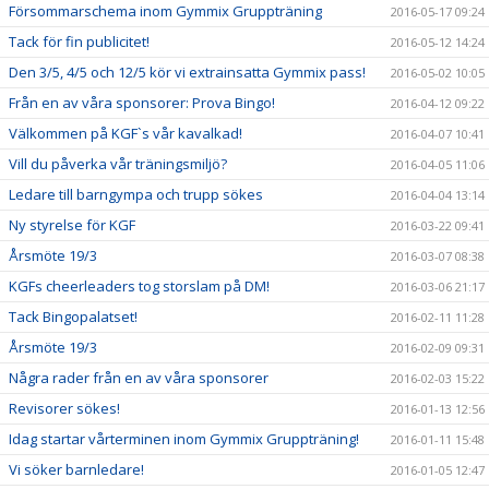
Försommarschema inom Gymmix Gruppträning
2016-05-17 09:24
Tack för fin publicitet!
2016-05-12 14:24
Den 3/5, 4/5 och 12/5 kör vi extrainsatta Gymmix pass!
2016-05-02 10:05
Från en av våra sponsorer: Prova Bingo!
2016-04-12 09:22
Välkommen på KGF`s vår kavalkad!
2016-04-07 10:41
Vill du påverka vår träningsmiljö?
2016-04-05 11:06
Ledare till barngympa och trupp sökes
2016-04-04 13:14
Ny styrelse för KGF
2016-03-22 09:41
Årsmöte 19/3
2016-03-07 08:38
KGFs cheerleaders tog storslam på DM!
2016-03-06 21:17
Tack Bingopalatset!
2016-02-11 11:28
Årsmöte 19/3
2016-02-09 09:31
Några rader från en av våra sponsorer
2016-02-03 15:22
Revisorer sökes!
2016-01-13 12:56
Idag startar vårterminen inom Gymmix Gruppträning!
2016-01-11 15:48
Vi söker barnledare!
2016-01-05 12:47