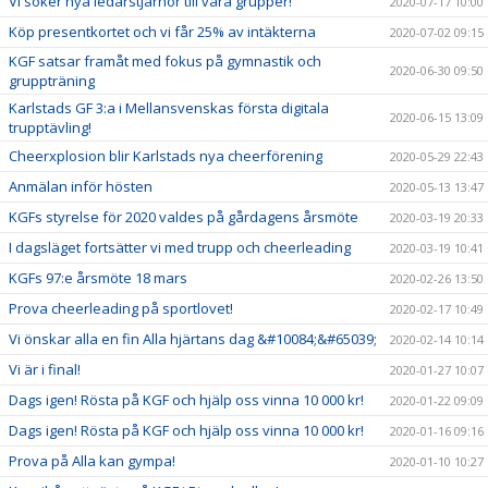
Vi söker nya ledarstjärnor till våra grupper!
2020-07-17 10:00
Köp presentkortet och vi får 25% av intäkterna
2020-07-02 09:15
KGF satsar framåt med fokus på gymnastik och
2020-06-30 09:50
gruppträning
Karlstads GF 3:a i Mellansvenskas första digitala
2020-06-15 13:09
trupptävling!
Cheerxplosion blir Karlstads nya cheerförening
2020-05-29 22:43
Anmälan inför hösten
2020-05-13 13:47
KGFs styrelse för 2020 valdes på gårdagens årsmöte
2020-03-19 20:33
I dagsläget fortsätter vi med trupp och cheerleading
2020-03-19 10:41
KGFs 97:e årsmöte 18 mars
2020-02-26 13:50
Prova cheerleading på sportlovet!
2020-02-17 10:49
Vi önskar alla en fin Alla hjärtans dag &#10084;&#65039;
2020-02-14 10:14
Vi är i final!
2020-01-27 10:07
Dags igen! Rösta på KGF och hjälp oss vinna 10 000 kr!
2020-01-22 09:09
Dags igen! Rösta på KGF och hjälp oss vinna 10 000 kr!
2020-01-16 09:16
Prova på Alla kan gympa!
2020-01-10 10:27