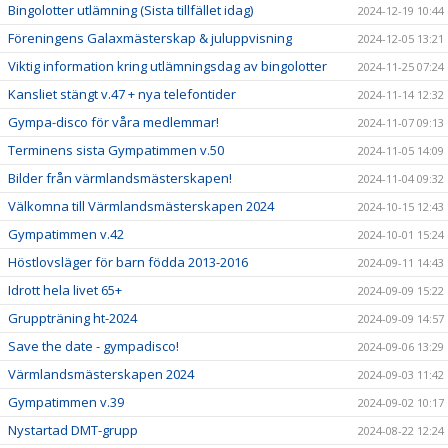
Bingolotter utlämning (Sista tillfället idag)
2024-12-19 10:44
Föreningens Galaxmästerskap & juluppvisning
2024-12-05 13:21
Viktig information kring utlämningsdag av bingolotter
2024-11-25 07:24
Kansliet stängt v.47 + nya telefontider
2024-11-14 12:32
Gympa-disco för våra medlemmar!
2024-11-07 09:13
Terminens sista Gympatimmen v.50
2024-11-05 14:09
Bilder från värmlandsmästerskapen!
2024-11-04 09:32
Välkomna till Värmlandsmästerskapen 2024
2024-10-15 12:43
Gympatimmen v.42
2024-10-01 15:24
Höstlovsläger för barn födda 2013-2016
2024-09-11 14:43
Idrott hela livet 65+
2024-09-09 15:22
Gruppträning ht-2024
2024-09-09 14:57
Save the date - gympadisco!
2024-09-06 13:29
Värmlandsmästerskapen 2024
2024-09-03 11:42
Gympatimmen v.39
2024-09-02 10:17
Nystartad DMT-grupp
2024-08-22 12:24