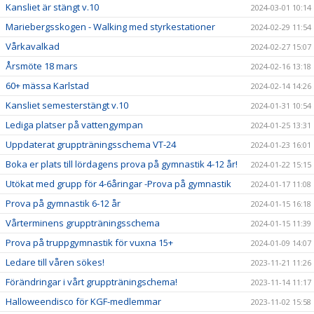
Kansliet är stängt v.10
2024-03-01 10:14
Mariebergsskogen - Walking med styrkestationer
2024-02-29 11:54
Vårkavalkad
2024-02-27 15:07
Årsmöte 18 mars
2024-02-16 13:18
60+ mässa Karlstad
2024-02-14 14:26
Kansliet semesterstängt v.10
2024-01-31 10:54
Lediga platser på vattengympan
2024-01-25 13:31
Uppdaterat gruppträningsschema VT-24
2024-01-23 16:01
Boka er plats till lördagens prova på gymnastik 4-12 år!
2024-01-22 15:15
Utökat med grupp för 4-6åringar -Prova på gymnastik
2024-01-17 11:08
Prova på gymnastik 6-12 år
2024-01-15 16:18
Vårterminens gruppträningsschema
2024-01-15 11:39
Prova på truppgymnastik för vuxna 15+
2024-01-09 14:07
Ledare till våren sökes!
2023-11-21 11:26
Förändringar i vårt gruppträningschema!
2023-11-14 11:17
Halloweendisco för KGF-medlemmar
2023-11-02 15:58