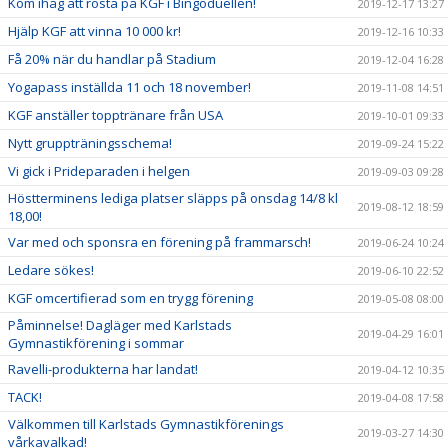
Kom ihåg att rösta på KGF i Bingoduellen!
2019-12-17 13:27
Hjälp KGF att vinna 10 000 kr!
2019-12-16 10:33
Få 20% när du handlar på Stadium
2019-12-04 16:28
Yogapass inställda 11 och 18 november!
2019-11-08 14:51
KGF anställer topptränare från USA
2019-10-01 09:33
Nytt gruppträningsschema!
2019-09-24 15:22
Vi gick i Prideparaden i helgen
2019-09-03 09:28
Höstterminens lediga platser släpps på onsdag 14/8 kl
2019-08-12 18:59
18,00!
Var med och sponsra en förening på frammarsch!
2019-06-24 10:24
Ledare sökes!
2019-06-10 22:52
KGF omcertifierad som en trygg förening
2019-05-08 08:00
Påminnelse! Dagläger med Karlstads
2019-04-29 16:01
Gymnastikförening i sommar
Ravelli-produkterna har landat!
2019-04-12 10:35
TACK!
2019-04-08 17:58
Välkommen till Karlstads Gymnastikförenings
2019-03-27 14:30
vårkavalkad!