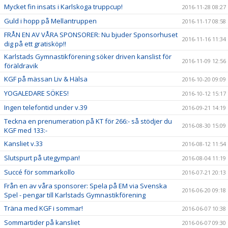
Mycket fin insats i Karlskoga truppcup!
2016-11-28 08:27
Guld i hopp på Mellantruppen
2016-11-17 08:58
FRÅN EN AV VÅRA SPONSORER: Nu bjuder Sponsorhuset
2016-11-16 11:34
dig på ett gratisköp!!
Karlstads Gymnastikförening söker driven kanslist för
2016-11-09 12:56
föräldravik
KGF på mässan Liv & Hälsa
2016-10-20 09:09
YOGALEDARE SÖKES!
2016-10-12 15:17
Ingen telefontid under v.39
2016-09-21 14:19
Teckna en prenumeration på KT för 266:- så stödjer du
2016-08-30 15:09
KGF med 133:-
Kansliet v.33
2016-08-12 11:54
Slutspurt på utegympan!
2016-08-04 11:19
Succé för sommarkollo
2016-07-21 20:13
Från en av våra sponsorer: Spela på EM via Svenska
2016-06-20 09:18
Spel - pengar till Karlstads Gymnastikförening
Träna med KGF i sommar!
2016-06-07 10:38
Sommartider på kansliet
2016-06-07 09:30