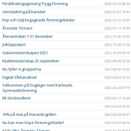
Föräldraengagemang Trygg Förening
2022-03-02 08:54
storstädning på kansliet
2022-02-07 10:41
Köp och Sälj begagnade föreningskläder
2022-01-25 15:20
Årsmöte 10 mars
2022-01-11 10:55
Återanmälan 1-31 december
2021-11-30 10:00
Julklappstips!
2021-11-09 11:26
Galaxmästerskapen 2021
2021-10-05 09:19
Klubbmästerskap 25 september
2021-09-06 10:30
Nu fyller vi grupperna
2021-08-02 13:22
Digital Vårkavalkad
2021-06-04 10:15
Välkommen på Dagläger med Karlstads
2021-05-24 07:19
Gymnastikförening
Bli Stödmedlem!
2021-05-17 10:24
2021-05-06 10:43
10% på mat på Klaraviksgrillen
2021-04-22 09:07
Nu kan man köpa föreningskläder!
2021-03-01 08:06
KGFs 98:e årsmöte 17 mars
2021-02-15 09:04