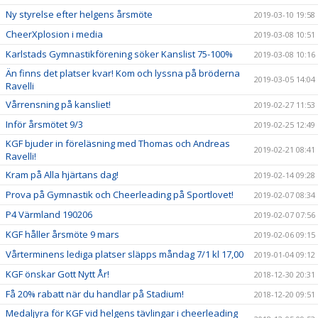
Ny styrelse efter helgens årsmöte
2019-03-10 19:58
CheerXplosion i media
2019-03-08 10:51
Karlstads Gymnastikförening söker Kanslist 75-100%
2019-03-08 10:16
Än finns det platser kvar! Kom och lyssna på bröderna
2019-03-05 14:04
Ravelli
Vårrensning på kansliet!
2019-02-27 11:53
Inför årsmötet 9/3
2019-02-25 12:49
KGF bjuder in föreläsning med Thomas och Andreas
2019-02-21 08:41
Ravelli!
Kram på Alla hjärtans dag!
2019-02-14 09:28
Prova på Gymnastik och Cheerleading på Sportlovet!
2019-02-07 08:34
P4 Värmland 190206
2019-02-07 07:56
KGF håller årsmöte 9 mars
2019-02-06 09:15
Vårterminens lediga platser släpps måndag 7/1 kl 17,00
2019-01-04 09:12
KGF önskar Gott Nytt År!
2018-12-30 20:31
Få 20% rabatt när du handlar på Stadium!
2018-12-20 09:51
Medaljyra för KGF vid helgens tävlingar i cheerleading