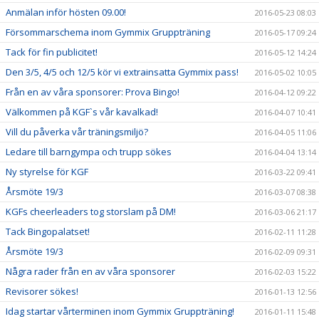
Anmälan inför hösten 09.00!
2016-05-23 08:03
Försommarschema inom Gymmix Gruppträning
2016-05-17 09:24
Tack för fin publicitet!
2016-05-12 14:24
Den 3/5, 4/5 och 12/5 kör vi extrainsatta Gymmix pass!
2016-05-02 10:05
Från en av våra sponsorer: Prova Bingo!
2016-04-12 09:22
Välkommen på KGF`s vår kavalkad!
2016-04-07 10:41
Vill du påverka vår träningsmiljö?
2016-04-05 11:06
Ledare till barngympa och trupp sökes
2016-04-04 13:14
Ny styrelse för KGF
2016-03-22 09:41
Årsmöte 19/3
2016-03-07 08:38
KGFs cheerleaders tog storslam på DM!
2016-03-06 21:17
Tack Bingopalatset!
2016-02-11 11:28
Årsmöte 19/3
2016-02-09 09:31
Några rader från en av våra sponsorer
2016-02-03 15:22
Revisorer sökes!
2016-01-13 12:56
Idag startar vårterminen inom Gymmix Gruppträning!
2016-01-11 15:48