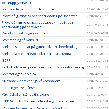
2018-12-05 09:53
och truppgymnastik
Anmälan för att fortsätta till vårterminen.
2018-11-28 11:45
Prova på gymnastik och cheerleading på Höstlovet!
2018-10-15 17:08
Prova på familjegympa, redskapsgymnastik och
2018-10-05 10:16
cheerleading på höstlovet!
Ravelli - försäljningen avslutad!
2018-10-04 08:52
Storstädning på Kansliet
2018-08-07 08:23
Karlstad storsatsar på gymnastik och cheerleading
2018-06-21 08:30
Karlstadlag i cheerleading kan bli bäst i Europa
2018-06-06 08:30
GDPR
2018-05-22 10:01
Tack till alla som gjorde föreningens Vårkavalkad möjlig!
2018-05-14 14:43
Sommarläger vecka 24
2018-04-12 09:26
Nu tränar vi som vanligt i våxnäshallen!
2018-02-05 12:43
Föreningens 95:e årsmöte
2018-01-29 22:16
Våxnäshallen stängd tills vidare
2018-01-23 09:44
[UPPDATERAD] Våxnäshallen stängd hela helgen
2018-01-16 11:52
KGFs medlemmar får 20% rabatt på Stadium
2017-12-04 23:28