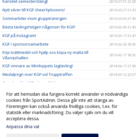
Kansliet semesterstängt
2015-07-01 22:28
Nytt silver till KGF cheerXplosions!
2015-05-27 21:33
Sommartider inom gruppträningen
2015-05-05 21:39
Bästa tävlingshelgen någonsin för KGF!
2015-03-30 21:43
KGF på Instagram!
2015-03-17 21:47
KGF i sponsorsamarbete
2015-02-26 18:30
Köp tvättmedel och hjälp oss köpa ny matta till
2015-02-17 18:32
Våxnäshallen
KGF vinnare av Miniloppets lagtävling!
2014-06-17 21:59
Medaljregn över KGF vid Truppträffen
2014-05-12 22:07
Storslam för KGF i cheer-DM!
2014-03-24 22:10
Nya framgångar för KGFs cheertjejer!
2014-03-17 22:02
För att hemsidan ska fungera korrekt använder vi nödvändiga
Guld och silver till KGF mixtrupper!
cookies från SportAdmin. Dessa går inte att stänga av.
2013-11-26 22:14
Föreningen kan också använda frivilliga cookies, t.ex. för
Må Bra-dagen en succé
2013-10-17 22:17
statistik eller marknadsföring. Du väljer själv om du vill
acceptera dessa.
Anpassa dina val
Cookie-
Gå till