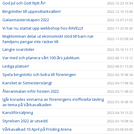
God Jul och Gott Nytt År!
2022-12-23 10:34
Bingolotter till uppesittarkvällen!
2022-12-19 13:08
Galaxmästerskapen 2022
2022-12-07 21:02
Vi har nu startat upp webbshop hos RAVELLI!
2022-11-23 09:20
Majblomman delar ut ekonomiskt stöd till barn när
2022-11-03 08:24
familjens pengar inte räcker till.
Längre svarstider
2022-10-10 11:17
Var med och planera vårt 100-års jubiléum.
2022-08-11 13:12
Lediga platser!
2022-08-01 15:20
Spela bingolotto och bidra till föreningen
2022-06-19 08:54
Kansliet är Semesterstängt
2022-06-17 08:56
Återanmälan inför hösten 2022
2022-05-11 08:23
Igår korades vinnarna av föreningens inofficiella tävling
2022-05-10 08:10
av tema på Vårkavalkaden
Kansliförsäljning
2022-04-19 13:22
Styrelsen 2022 är utsedd
2022-03-16 08:56
Vårkavalkad 10 April på Fröding Arena
2022-03-08 09:00