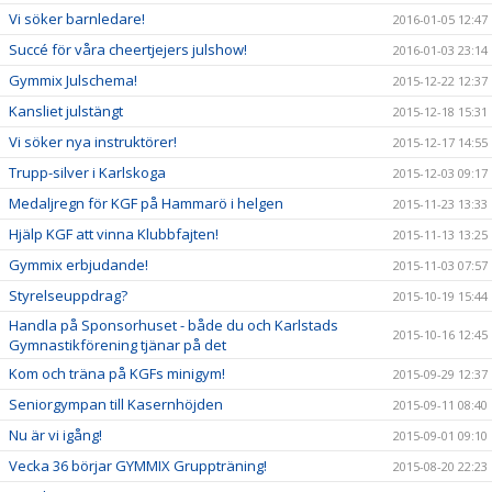
Vi söker barnledare!
2016-01-05 12:47
Succé för våra cheertjejers julshow!
2016-01-03 23:14
Gymmix Julschema!
2015-12-22 12:37
Kansliet julstängt
2015-12-18 15:31
Vi söker nya instruktörer!
2015-12-17 14:55
Trupp-silver i Karlskoga
2015-12-03 09:17
Medaljregn för KGF på Hammarö i helgen
2015-11-23 13:33
Hjälp KGF att vinna Klubbfajten!
2015-11-13 13:25
Gymmix erbjudande!
2015-11-03 07:57
Styrelseuppdrag?
2015-10-19 15:44
Handla på Sponsorhuset - både du och Karlstads
2015-10-16 12:45
Gymnastikförening tjänar på det
Kom och träna på KGFs minigym!
2015-09-29 12:37
Seniorgympan till Kasernhöjden
2015-09-11 08:40
Nu är vi igång!
2015-09-01 09:10
Vecka 36 börjar GYMMIX Gruppträning!
2015-08-20 22:23