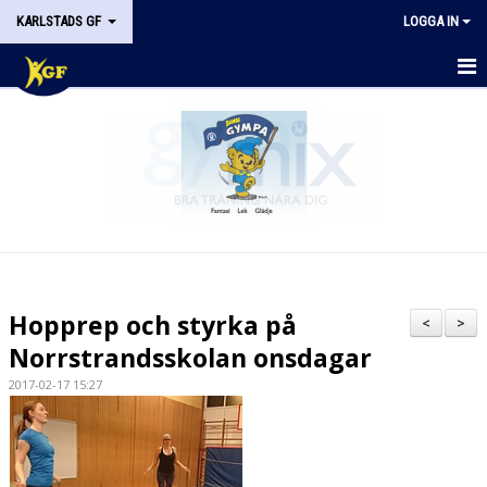
KARLSTADS GF
LOGGA IN
START
OM KGF
STYRELSEN
DOKUMENT
HISTORIK
Hopprep och styrka på
<
>
NYHETER
Norrstrandsskolan onsdagar
2017-02-17 15:27
KALENDER
STÖDMEDLEM
KONTAKT