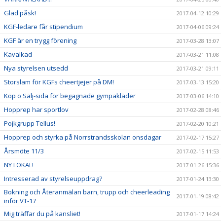
Glad påsk!
2017-04-12 10:29
KGF-ledare får stipendium
2017-04-06 09:24
KGF är en trygg förening
2017-03-28 13:07
Kavalkad
2017-03-21 11:08
Nya styrelsen utsedd
2017-03-21 09:11
Storslam för KGFs cheertjejer på DM!
2017-03-13 15:20
Köp o Sälj-sida för begagnade gympakläder
2017-03-06 14:10
Hopprep har sportlov
2017-02-28 08:46
Pojkgrupp Tellus!
2017-02-20 10:21
Hopprep och styrka på Norrstrandsskolan onsdagar
2017-02-17 15:27
Årsmöte 11/3
2017-02-15 11:53
NY LOKAL!
2017-01-26 15:36
Intresserad av styrelseuppdrag?
2017-01-24 13:30
Bokning och Återanmälan barn, trupp och cheerleading
2017-01-19 08:42
inför VT-17
Mig träffar du på kansliet!
2017-01-17 14:24