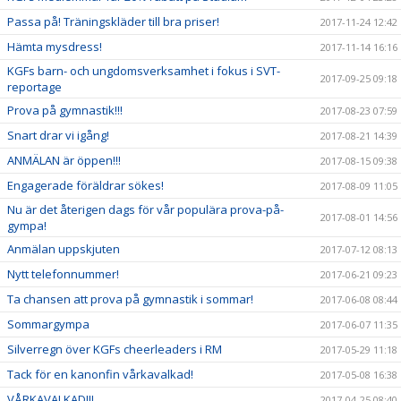
Passa på! Träningskläder till bra priser!
2017-11-24 12:42
Hämta mysdress!
2017-11-14 16:16
KGFs barn- och ungdomsverksamhet i fokus i SVT-
2017-09-25 09:18
reportage
Prova på gymnastik!!!
2017-08-23 07:59
Snart drar vi igång!
2017-08-21 14:39
ANMÄLAN är öppen!!!
2017-08-15 09:38
Engagerade föräldrar sökes!
2017-08-09 11:05
Nu är det återigen dags för vår populära prova-på-
2017-08-01 14:56
gympa!
Anmälan uppskjuten
2017-07-12 08:13
Nytt telefonnummer!
2017-06-21 09:23
Ta chansen att prova på gymnastik i sommar!
2017-06-08 08:44
Sommargympa
2017-06-07 11:35
Silverregn över KGFs cheerleaders i RM
2017-05-29 11:18
Tack för en kanonfin vårkavalkad!
2017-05-08 16:38
VÅRKAVALKAD!!!
2017-04-25 08:40