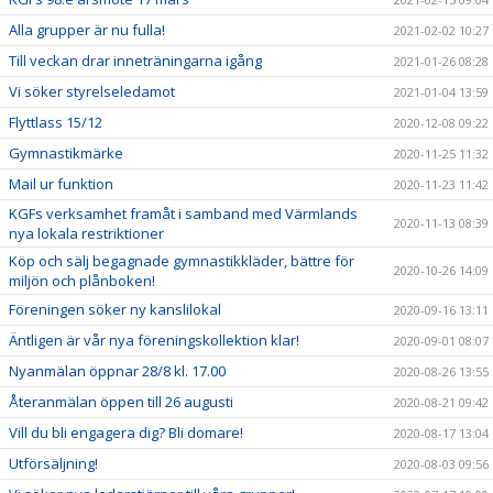
Alla grupper är nu fulla!
2021-02-02 10:27
Till veckan drar inneträningarna igång
2021-01-26 08:28
Vi söker styrelseledamot
2021-01-04 13:59
Flyttlass 15/12
2020-12-08 09:22
Gymnastikmärke
2020-11-25 11:32
Mail ur funktion
2020-11-23 11:42
KGFs verksamhet framåt i samband med Värmlands
2020-11-13 08:39
nya lokala restriktioner
Köp och sälj begagnade gymnastikkläder, bättre för
2020-10-26 14:09
miljön och plånboken!
Föreningen söker ny kanslilokal
2020-09-16 13:11
Äntligen är vår nya föreningskollektion klar!
2020-09-01 08:07
Nyanmälan öppnar 28/8 kl. 17.00
2020-08-26 13:55
Återanmälan öppen till 26 augusti
2020-08-21 09:42
Vill du bli engagera dig? Bli domare!
2020-08-17 13:04
Utförsäljning!
2020-08-03 09:56