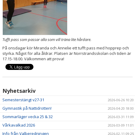
PRISER & TERMINSTIDER
BLI LEDARE
FÖRENINGSKOLLEKTION
Tufft pass som passar alla som vill träna lite hårdare.
På onsdagar kör Miranda och Annelie ett tufft pass med hopprep och
HYRA KGF-LOKALEN
styrka. Något för alla åldrar. Platsen är Norrstrandsskolan och tiden är
17.15-18.00. Välkommen att prova!
SPONSORER
FRITIDSKORTET
Nyhetsarkiv
Semesterstängt v27-31
2026-06-26 10:20
Gymnastik på Nattidrotten!
2026-04-20 18:00
Sommarläger vecka 25 & 32
2026-03-31 11:09
Vårkavalkad 2026
2026-03-09 11:01
Info från Valberedningen
2026-02-11 09:25