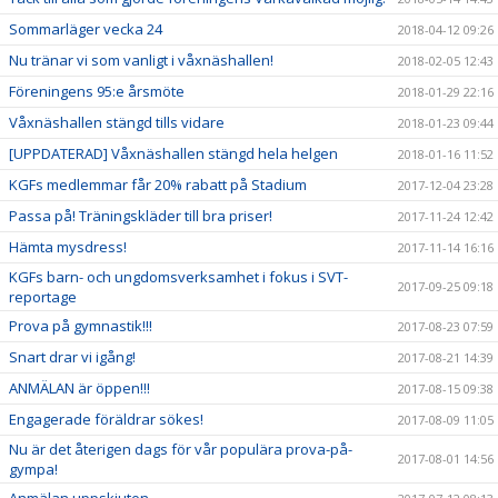
Sommarläger vecka 24
2018-04-12 09:26
Nu tränar vi som vanligt i våxnäshallen!
2018-02-05 12:43
Föreningens 95:e årsmöte
2018-01-29 22:16
Våxnäshallen stängd tills vidare
2018-01-23 09:44
[UPPDATERAD] Våxnäshallen stängd hela helgen
2018-01-16 11:52
KGFs medlemmar får 20% rabatt på Stadium
2017-12-04 23:28
Passa på! Träningskläder till bra priser!
2017-11-24 12:42
Hämta mysdress!
2017-11-14 16:16
KGFs barn- och ungdomsverksamhet i fokus i SVT-
2017-09-25 09:18
reportage
Prova på gymnastik!!!
2017-08-23 07:59
Snart drar vi igång!
2017-08-21 14:39
ANMÄLAN är öppen!!!
2017-08-15 09:38
Engagerade föräldrar sökes!
2017-08-09 11:05
Nu är det återigen dags för vår populära prova-på-
2017-08-01 14:56
gympa!