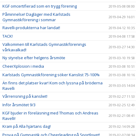
KGF omcertifierad som en trygg förening
2019-05-08 08:00
Påminnelse! Dagläger med Karlstads
2019-04-29 16:01
Gymnastikförening i sommar
Ravelli-produkterna har landat!
2019-04-12 10:35
TACK!
2019-04-08 17:58
Välkommen till Karlstads Gymnastikförenings
2019-03-27 14:30
vårkavalkad!
Ny styrelse efter helgens årsmöte
2019-03-10 19:58
CheerXplosion i media
2019-03-08 10:51
Karlstads Gymnastikförening söker Kanslist 75-100%
2019-03-08 10:16
Än finns det platser kvar! Kom och lyssna på bröderna
2019-03-05 14:04
Ravelli
Vårrensning på kansliet!
2019-02-27 11:53
Inför årsmötet 9/3
2019-02-25 12:49
KGF bjuder in föreläsning med Thomas och Andreas
2019-02-21 08:41
Ravelli!
Kram på Alla hjärtans dag!
2019-02-14 09:28
Prova på Gymnastik och Cheerleading på Sportlovet!
2019-02-07 08:34