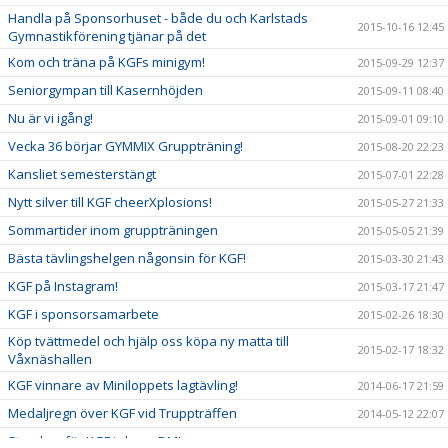
Handla på Sponsorhuset - både du och Karlstads
2015-10-16 12:45
Gymnastikförening tjänar på det
Kom och träna på KGFs minigym!
2015-09-29 12:37
Seniorgympan till Kasernhöjden
2015-09-11 08:40
Nu är vi igång!
2015-09-01 09:10
Vecka 36 börjar GYMMIX Gruppträning!
2015-08-20 22:23
Kansliet semesterstängt
2015-07-01 22:28
Nytt silver till KGF cheerXplosions!
2015-05-27 21:33
Sommartider inom gruppträningen
2015-05-05 21:39
Bästa tävlingshelgen någonsin för KGF!
2015-03-30 21:43
KGF på Instagram!
2015-03-17 21:47
KGF i sponsorsamarbete
2015-02-26 18:30
Köp tvättmedel och hjälp oss köpa ny matta till
2015-02-17 18:32
Våxnäshallen
KGF vinnare av Miniloppets lagtävling!
2014-06-17 21:59
Medaljregn över KGF vid Truppträffen
2014-05-12 22:07
Storslam för KGF i cheer-DM!
2014-03-24 22:10