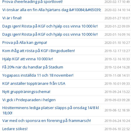
Prova cheerleading på sportlovet!
2020-02-17 10:49
Vi önskar alla en fin Alla hjärtans dag &#10084;&#65039;
2020-02-14 10:14
Vi är i final!
2020-01-27 10:07
Dags igen! Rösta på KGF och hjälp oss vinna 10 000 kr!
2020-01-22 09:09
Dags igen! Rösta på KGF och hjälp oss vinna 10 000 kr!
2020-01-16 09:16
Prova på Alla kan gympa!
2020-01-10 10:27
Kom ihåg att rösta på KGF i Bingoduellen!
2019-12-17 13:27
Hjälp KGF att vinna 10 000 kr!
2019-12-16 10:33
Få 20% när du handlar på Stadium
2019-12-04 16:28
Yogapass inställda 11 och 18 november!
2019-11-08 14:51
KGF anställer topptränare från USA
2019-10-01 09:33
Nytt gruppträningsschema!
2019-09-24 15:22
Vi gick i Prideparaden i helgen
2019-09-03 09:28
Höstterminens lediga platser släpps på onsdag 14/8 kl
2019-08-12 18:59
18,00!
Var med och sponsra en förening på frammarsch!
2019-06-24 10:24
Ledare sökes!
2019-06-10 22:52