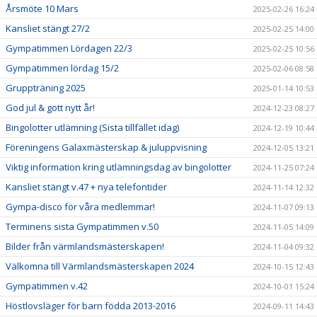
Årsmöte 10 Mars
2025-02-26 16:24
Kansliet stängt 27/2
2025-02-25 14:00
Gympatimmen Lördagen 22/3
2025-02-25 10:56
Gympatimmen lördag 15/2
2025-02-06 08:58
Gruppträning 2025
2025-01-14 10:53
God jul & gott nytt år!
2024-12-23 08:27
Bingolotter utlämning (Sista tillfället idag)
2024-12-19 10:44
Föreningens Galaxmästerskap & juluppvisning
2024-12-05 13:21
Viktig information kring utlämningsdag av bingolotter
2024-11-25 07:24
Kansliet stängt v.47 + nya telefontider
2024-11-14 12:32
Gympa-disco för våra medlemmar!
2024-11-07 09:13
Terminens sista Gympatimmen v.50
2024-11-05 14:09
Bilder från värmlandsmästerskapen!
2024-11-04 09:32
Välkomna till Värmlandsmästerskapen 2024
2024-10-15 12:43
Gympatimmen v.42
2024-10-01 15:24
Höstlovsläger för barn födda 2013-2016
2024-09-11 14:43