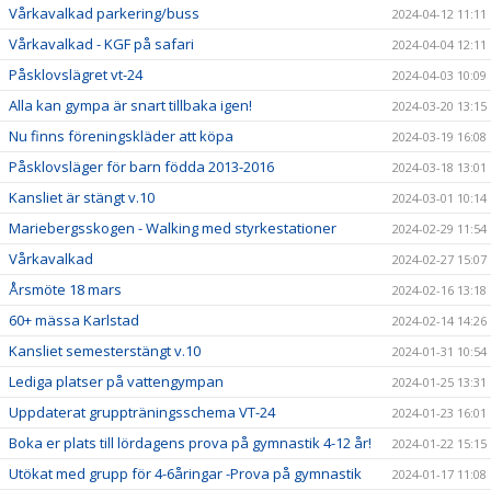
Vårkavalkad parkering/buss
2024-04-12 11:11
Vårkavalkad - KGF på safari
2024-04-04 12:11
Påsklovslägret vt-24
2024-04-03 10:09
Alla kan gympa är snart tillbaka igen!
2024-03-20 13:15
Nu finns föreningskläder att köpa
2024-03-19 16:08
Påsklovsläger för barn födda 2013-2016
2024-03-18 13:01
Kansliet är stängt v.10
2024-03-01 10:14
Mariebergsskogen - Walking med styrkestationer
2024-02-29 11:54
Vårkavalkad
2024-02-27 15:07
Årsmöte 18 mars
2024-02-16 13:18
60+ mässa Karlstad
2024-02-14 14:26
Kansliet semesterstängt v.10
2024-01-31 10:54
Lediga platser på vattengympan
2024-01-25 13:31
Uppdaterat gruppträningsschema VT-24
2024-01-23 16:01
Boka er plats till lördagens prova på gymnastik 4-12 år!
2024-01-22 15:15
Utökat med grupp för 4-6åringar -Prova på gymnastik
2024-01-17 11:08