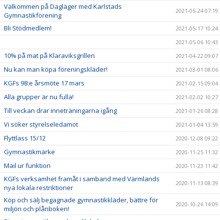
Välkommen på Dagläger med Karlstads
2021-05-24 07:19
Gymnastikförening
Bli Stödmedlem!
2021-05-17 10:24
2021-05-06 10:43
10% på mat på Klaraviksgrillen
2021-04-22 09:07
Nu kan man köpa föreningskläder!
2021-03-01 08:06
KGFs 98:e årsmöte 17 mars
2021-02-15 09:04
Alla grupper är nu fulla!
2021-02-02 10:27
Till veckan drar inneträningarna igång
2021-01-26 08:28
Vi söker styrelseledamot
2021-01-04 13:59
Flyttlass 15/12
2020-12-08 09:22
Gymnastikmärke
2020-11-25 11:32
Mail ur funktion
2020-11-23 11:42
KGFs verksamhet framåt i samband med Värmlands
2020-11-13 08:39
nya lokala restriktioner
Köp och sälj begagnade gymnastikkläder, bättre för
2020-10-26 14:09
miljön och plånboken!