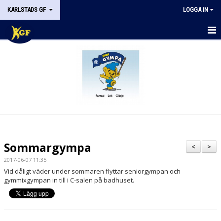
KARLSTADS GF
LOGGA IN
START
OM KGF
STYRELSEN
DOKUMENT
HISTORIK
Sommargympa
<
>
NYHETER
2017-06-07 11:35
Vid dåligt väder under sommaren flyttar seniorgympan och
KALENDER
gymmixgympan in till i C-salen på badhuset.
STÖDMEDLEM
KONTAKT