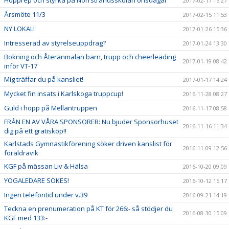
Hopprep och styrka på Norrstrandsskolan onsdagar
2017-02-17 15:27
Årsmöte 11/3
2017-02-15 11:53
NY LOKAL!
2017-01-26 15:36
Intresserad av styrelseuppdrag?
2017-01-24 13:30
Bokning och Återanmälan barn, trupp och cheerleading
2017-01-19 08:42
inför VT-17
Mig träffar du på kansliet!
2017-01-17 14:24
Mycket fin insats i Karlskoga truppcup!
2016-11-28 08:27
Guld i hopp på Mellantruppen
2016-11-17 08:58
FRÅN EN AV VÅRA SPONSORER: Nu bjuder Sponsorhuset
2016-11-16 11:34
dig på ett gratisköp!!
Karlstads Gymnastikförening söker driven kanslist för
2016-11-09 12:56
föräldravik
KGF på mässan Liv & Hälsa
2016-10-20 09:09
YOGALEDARE SÖKES!
2016-10-12 15:17
Ingen telefontid under v.39
2016-09-21 14:19
Teckna en prenumeration på KT för 266:- så stödjer du
2016-08-30 15:09
KGF med 133:-