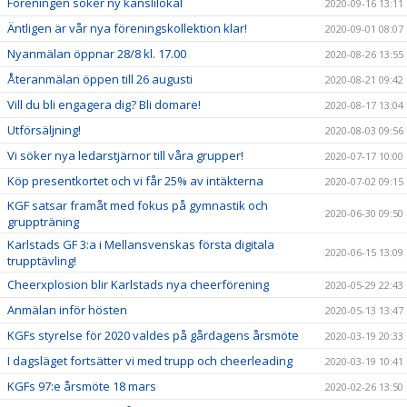
Föreningen söker ny kanslilokal
2020-09-16 13:11
Äntligen är vår nya föreningskollektion klar!
2020-09-01 08:07
Nyanmälan öppnar 28/8 kl. 17.00
2020-08-26 13:55
Återanmälan öppen till 26 augusti
2020-08-21 09:42
Vill du bli engagera dig? Bli domare!
2020-08-17 13:04
Utförsäljning!
2020-08-03 09:56
Vi söker nya ledarstjärnor till våra grupper!
2020-07-17 10:00
Köp presentkortet och vi får 25% av intäkterna
2020-07-02 09:15
KGF satsar framåt med fokus på gymnastik och
2020-06-30 09:50
gruppträning
Karlstads GF 3:a i Mellansvenskas första digitala
2020-06-15 13:09
trupptävling!
Cheerxplosion blir Karlstads nya cheerförening
2020-05-29 22:43
Anmälan inför hösten
2020-05-13 13:47
KGFs styrelse för 2020 valdes på gårdagens årsmöte
2020-03-19 20:33
I dagsläget fortsätter vi med trupp och cheerleading
2020-03-19 10:41
KGFs 97:e årsmöte 18 mars
2020-02-26 13:50