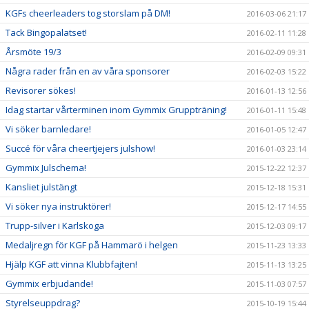
KGFs cheerleaders tog storslam på DM!
2016-03-06 21:17
Tack Bingopalatset!
2016-02-11 11:28
Årsmöte 19/3
2016-02-09 09:31
Några rader från en av våra sponsorer
2016-02-03 15:22
Revisorer sökes!
2016-01-13 12:56
Idag startar vårterminen inom Gymmix Gruppträning!
2016-01-11 15:48
Vi söker barnledare!
2016-01-05 12:47
Succé för våra cheertjejers julshow!
2016-01-03 23:14
Gymmix Julschema!
2015-12-22 12:37
Kansliet julstängt
2015-12-18 15:31
Vi söker nya instruktörer!
2015-12-17 14:55
Trupp-silver i Karlskoga
2015-12-03 09:17
Medaljregn för KGF på Hammarö i helgen
2015-11-23 13:33
Hjälp KGF att vinna Klubbfajten!
2015-11-13 13:25
Gymmix erbjudande!
2015-11-03 07:57
Styrelseuppdrag?
2015-10-19 15:44