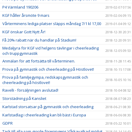
P4 Värmland 190206
2019-02-07 07:56
KGF håller årsmöte 9 mars
2019-02-06 09:15
Vårterminens lediga platser släpps måndag 7/1 kl 17,00
2019-01-04 09:12
KGF önskar Gott Nytt År!
2018-12-30 20:31
Få 20% rabatt när du handlar på Stadium!
2018-12-20 09:51
Medaljyra för KGF vid helgens tävlingar i cheerleading
2018-12-05 09:53
och truppgymnastik
Anmälan för att fortsätta till vårterminen.
2018-11-28 11:45
Prova på gymnastik och cheerleading på Höstlovet!
2018-10-15 17:08
Prova på familjegympa, redskapsgymnastik och
2018-10-05 10:16
cheerleading på höstlovet!
Ravelli - försäljningen avslutad!
2018-10-04 08:52
Storstädning på Kansliet
2018-08-07 08:23
Karlstad storsatsar på gymnastik och cheerleading
2018-06-21 08:30
Karlstadlag i cheerleading kan bli bäst i Europa
2018-06-06 08:30
GDPR
2018-05-22 10:01
Tack till alla som gjorde föreningens Vårkavalkad möjlig!
2018-05-14 14:43