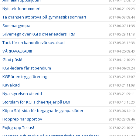
Anmälan uppskjuten
2017-07-12 08:13
Nytt telefonnummer!
2017-06-21 09:23
Ta chansen att prova på gymnastik i sommar!
2017-06-08 08:44
Sommargympa
2017-06-07 11:35
Silverregn över KGFs cheerleaders i RM
2017-05-29 11:18
Tack för en kanonfin vårkavalkad!
2017-05-08 16:38
VÅRKAVALKAD!!!
2017-04-25 08:40
Glad påsk!
2017-04-12 10:29
KGF-ledare får stipendium
2017-04-06 09:24
KGF är en trygg förening
2017-03-28 13:07
Kavalkad
2017-03-21 11:08
Nya styrelsen utsedd
2017-03-21 09:11
Storslam för KGFs cheertjejer på DM!
2017-03-13 15:20
Köp o Sälj-sida för begagnade gympakläder
2017-03-06 14:10
Hopprep har sportlov
2017-02-28 08:46
Pojkgrupp Tellus!
2017-02-20 10:21