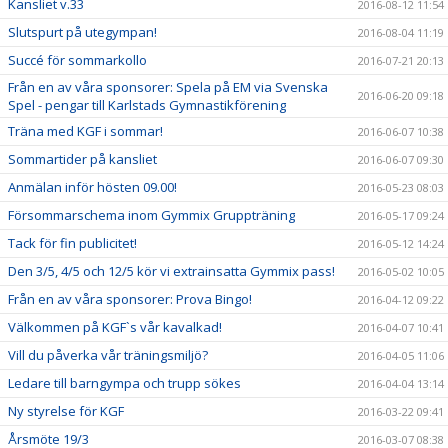
Kansliet v.33
2016-08-12 11:54
Slutspurt på utegympan!
2016-08-04 11:19
Succé för sommarkollo
2016-07-21 20:13
Från en av våra sponsorer: Spela på EM via Svenska
2016-06-20 09:18
Spel - pengar till Karlstads Gymnastikförening
Träna med KGF i sommar!
2016-06-07 10:38
Sommartider på kansliet
2016-06-07 09:30
Anmälan inför hösten 09.00!
2016-05-23 08:03
Försommarschema inom Gymmix Gruppträning
2016-05-17 09:24
Tack för fin publicitet!
2016-05-12 14:24
Den 3/5, 4/5 och 12/5 kör vi extrainsatta Gymmix pass!
2016-05-02 10:05
Från en av våra sponsorer: Prova Bingo!
2016-04-12 09:22
Välkommen på KGF`s vår kavalkad!
2016-04-07 10:41
Vill du påverka vår träningsmiljö?
2016-04-05 11:06
Ledare till barngympa och trupp sökes
2016-04-04 13:14
Ny styrelse för KGF
2016-03-22 09:41
Årsmöte 19/3
2016-03-07 08:38