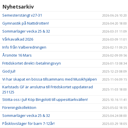
Nyhetsarkiv
PRISER & TERMINSTIDER
Semesterstängt v27-31
2026-06-26 10:20
Gymnastik på Nattidrotten!
2026-04-20 18:00
BLI LEDARE
Sommarläger vecka 25 & 32
2026-03-31 11:09
FÖRENINGSKOLLEKTION
Vårkavalkad 2026
2026-03-09 11:01
Info från Valberedningen
2026-02-11 09:25
HYRA KGF-LOKALEN
Årsmöte 16 Mars
2026-02-09 09:56
SPONSORER
Fritidskortet direkt i betalningsvyn
2026-01-13 08:34
God Jul!
2025-12-23 08:09
FRITIDSKORTET
Vi har skapat en bössa tillsammans med Musikhjälpen
2025-11-06 09:15
Karlstads GF är anslutna till Fritidskortet uppdaterad
2025-11-03 18:00
251125
Stötta oss i Jul! Köp Bingolott till uppesittarkvällen!
2025-10-16 11:41
Föreningskollektion
2025-05-02 18:55
Sommarläger vecka 25 & 32
2025-04-24 08:00
Påsklovsläger för barn 7-12år!
2025-03-29 18:05