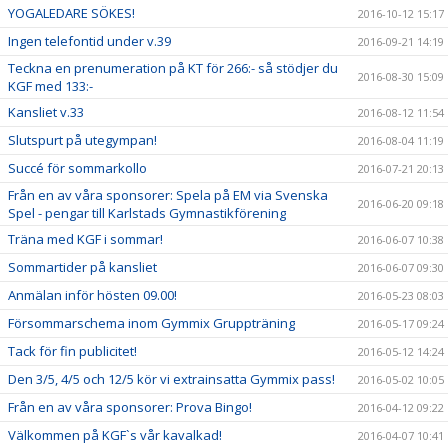
YOGALEDARE SÖKES!
2016-10-12 15:17
Ingen telefontid under v.39
2016-09-21 14:19
Teckna en prenumeration på KT för 266:- så stödjer du
2016-08-30 15:09
KGF med 133:-
Kansliet v.33
2016-08-12 11:54
Slutspurt på utegympan!
2016-08-04 11:19
Succé för sommarkollo
2016-07-21 20:13
Från en av våra sponsorer: Spela på EM via Svenska
2016-06-20 09:18
Spel - pengar till Karlstads Gymnastikförening
Träna med KGF i sommar!
2016-06-07 10:38
Sommartider på kansliet
2016-06-07 09:30
Anmälan inför hösten 09.00!
2016-05-23 08:03
Försommarschema inom Gymmix Gruppträning
2016-05-17 09:24
Tack för fin publicitet!
2016-05-12 14:24
Den 3/5, 4/5 och 12/5 kör vi extrainsatta Gymmix pass!
2016-05-02 10:05
Från en av våra sponsorer: Prova Bingo!
2016-04-12 09:22
Välkommen på KGF`s vår kavalkad!
2016-04-07 10:41