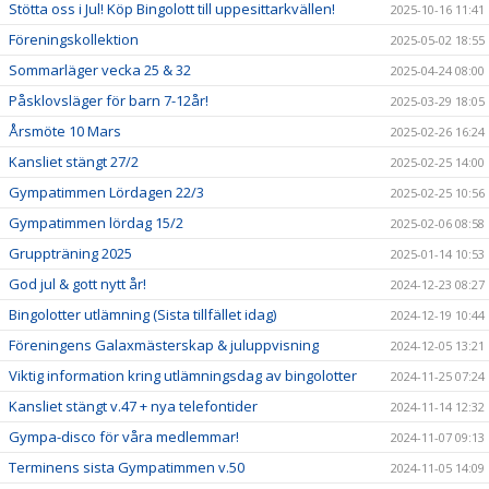
Stötta oss i Jul! Köp Bingolott till uppesittarkvällen!
2025-10-16 11:41
Föreningskollektion
2025-05-02 18:55
Sommarläger vecka 25 & 32
2025-04-24 08:00
Påsklovsläger för barn 7-12år!
2025-03-29 18:05
Årsmöte 10 Mars
2025-02-26 16:24
Kansliet stängt 27/2
2025-02-25 14:00
Gympatimmen Lördagen 22/3
2025-02-25 10:56
Gympatimmen lördag 15/2
2025-02-06 08:58
Gruppträning 2025
2025-01-14 10:53
God jul & gott nytt år!
2024-12-23 08:27
Bingolotter utlämning (Sista tillfället idag)
2024-12-19 10:44
Föreningens Galaxmästerskap & juluppvisning
2024-12-05 13:21
Viktig information kring utlämningsdag av bingolotter
2024-11-25 07:24
Kansliet stängt v.47 + nya telefontider
2024-11-14 12:32
Gympa-disco för våra medlemmar!
2024-11-07 09:13
Terminens sista Gympatimmen v.50
2024-11-05 14:09