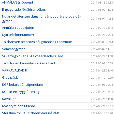
ANMÄLAN är öppen!!!
2017-08-15 09:38
Engagerade föräldrar sökes!
2017-08-09 11:05
Nu är det återigen dags för vår populära prova-på-
2017-08-01 14:56
gympa!
Anmälan uppskjuten
2017-07-12 08:13
Nytt telefonnummer!
2017-06-21 09:23
Ta chansen att prova på gymnastik i sommar!
2017-06-08 08:44
Sommargympa
2017-06-07 11:35
Silverregn över KGFs cheerleaders i RM
2017-05-29 11:18
Tack för en kanonfin vårkavalkad!
2017-05-08 16:38
VÅRKAVALKAD!!!
2017-04-25 08:40
Glad påsk!
2017-04-12 10:29
KGF-ledare får stipendium
2017-04-06 09:24
KGF är en trygg förening
2017-03-28 13:07
Kavalkad
2017-03-21 11:08
Nya styrelsen utsedd
2017-03-21 09:11
Storslam för KGFs cheertjejer på DM!
2017-03-13 15:20