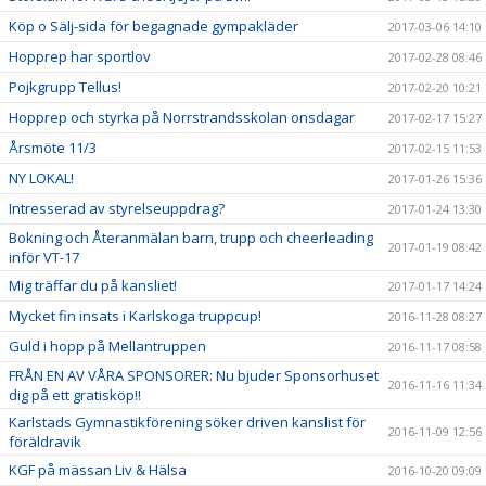
Köp o Sälj-sida för begagnade gympakläder
2017-03-06 14:10
Hopprep har sportlov
2017-02-28 08:46
Pojkgrupp Tellus!
2017-02-20 10:21
Hopprep och styrka på Norrstrandsskolan onsdagar
2017-02-17 15:27
Årsmöte 11/3
2017-02-15 11:53
NY LOKAL!
2017-01-26 15:36
Intresserad av styrelseuppdrag?
2017-01-24 13:30
Bokning och Återanmälan barn, trupp och cheerleading
2017-01-19 08:42
inför VT-17
Mig träffar du på kansliet!
2017-01-17 14:24
Mycket fin insats i Karlskoga truppcup!
2016-11-28 08:27
Guld i hopp på Mellantruppen
2016-11-17 08:58
FRÅN EN AV VÅRA SPONSORER: Nu bjuder Sponsorhuset
2016-11-16 11:34
dig på ett gratisköp!!
Karlstads Gymnastikförening söker driven kanslist för
2016-11-09 12:56
föräldravik
KGF på mässan Liv & Hälsa
2016-10-20 09:09