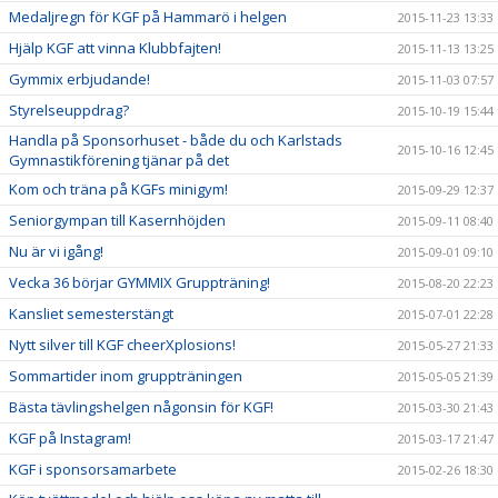
Medaljregn för KGF på Hammarö i helgen
2015-11-23 13:33
Hjälp KGF att vinna Klubbfajten!
2015-11-13 13:25
Gymmix erbjudande!
2015-11-03 07:57
Styrelseuppdrag?
2015-10-19 15:44
Handla på Sponsorhuset - både du och Karlstads
2015-10-16 12:45
Gymnastikförening tjänar på det
Kom och träna på KGFs minigym!
2015-09-29 12:37
Seniorgympan till Kasernhöjden
2015-09-11 08:40
Nu är vi igång!
2015-09-01 09:10
Vecka 36 börjar GYMMIX Gruppträning!
2015-08-20 22:23
Kansliet semesterstängt
2015-07-01 22:28
Nytt silver till KGF cheerXplosions!
2015-05-27 21:33
Sommartider inom gruppträningen
2015-05-05 21:39
Bästa tävlingshelgen någonsin för KGF!
2015-03-30 21:43
KGF på Instagram!
2015-03-17 21:47
KGF i sponsorsamarbete
2015-02-26 18:30