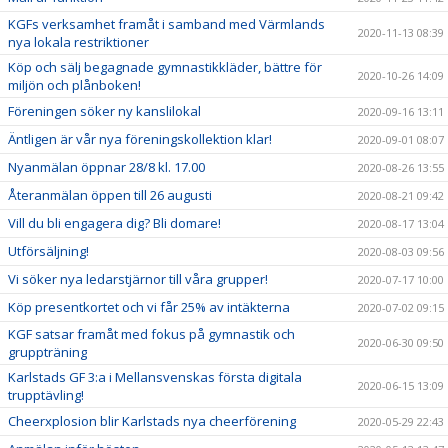
KGFs verksamhet framåt i samband med Värmlands
2020-11-13 08:39
nya lokala restriktioner
Köp och sälj begagnade gymnastikkläder, bättre för
2020-10-26 14:09
miljön och plånboken!
Föreningen söker ny kanslilokal
2020-09-16 13:11
Äntligen är vår nya föreningskollektion klar!
2020-09-01 08:07
Nyanmälan öppnar 28/8 kl. 17.00
2020-08-26 13:55
Återanmälan öppen till 26 augusti
2020-08-21 09:42
Vill du bli engagera dig? Bli domare!
2020-08-17 13:04
Utförsäljning!
2020-08-03 09:56
Vi söker nya ledarstjärnor till våra grupper!
2020-07-17 10:00
Köp presentkortet och vi får 25% av intäkterna
2020-07-02 09:15
KGF satsar framåt med fokus på gymnastik och
2020-06-30 09:50
gruppträning
Karlstads GF 3:a i Mellansvenskas första digitala
2020-06-15 13:09
trupptävling!
Cheerxplosion blir Karlstads nya cheerförening
2020-05-29 22:43