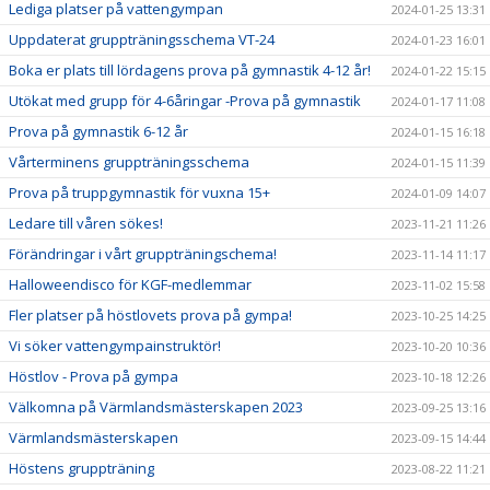
Lediga platser på vattengympan
2024-01-25 13:31
Uppdaterat gruppträningsschema VT-24
2024-01-23 16:01
Boka er plats till lördagens prova på gymnastik 4-12 år!
2024-01-22 15:15
Utökat med grupp för 4-6åringar -Prova på gymnastik
2024-01-17 11:08
Prova på gymnastik 6-12 år
2024-01-15 16:18
Vårterminens gruppträningsschema
2024-01-15 11:39
Prova på truppgymnastik för vuxna 15+
2024-01-09 14:07
Ledare till våren sökes!
2023-11-21 11:26
Förändringar i vårt gruppträningschema!
2023-11-14 11:17
Halloweendisco för KGF-medlemmar
2023-11-02 15:58
Fler platser på höstlovets prova på gympa!
2023-10-25 14:25
Vi söker vattengympainstruktör!
2023-10-20 10:36
Höstlov - Prova på gympa
2023-10-18 12:26
Välkomna på Värmlandsmästerskapen 2023
2023-09-25 13:16
Värmlandsmästerskapen
2023-09-15 14:44
Höstens gruppträning
2023-08-22 11:21