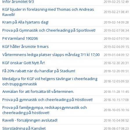
Inför årsmötet 9/3
2019-02-25 12:49
KGF bjuder in föreläsning med Thomas och Andreas
2019-02-21 08:41
Ravelli!
Kram på Alla hjärtans dag!
2019-02-14 09:28
Prova på Gymnastik och Cheerleading på Sportlovet!
2019-02-07 08:34
P4 Värmland 190206
2019-02-07 07:56
KGF håller årsmöte 9 mars
2019-02-06 09:15
Vårterminens lediga platser släpps måndag 7/1 kl 17,00
2019-01-04 09:12
KGF önskar Gott Nytt År!
2018-12-30 20:31
Få 20% rabatt när du handlar på Stadium!
2018-12-20 09:51
Medaljyra för KGF vid helgens tävlingar i cheerleading
2018-12-05 09:53
och truppgymnastik
Anmälan för att fortsätta till vårterminen.
2018-11-28 11:45
Prova på gymnastik och cheerleading på Höstlovet!
2018-10-15 17:08
Prova på familjegympa, redskapsgymnastik och
2018-10-05 10:16
cheerleading på höstlovet!
Ravelli - försäljningen avslutad!
2018-10-04 08:52
Storstädning på Kansliet
2018-08-07 08:23