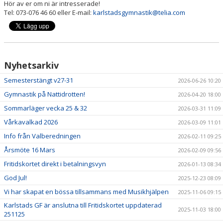
Hör av er om ni är intresserade!
Tel: 073-076 46 60 eller E-mail:
karlstadsgymnastik@telia.com
PRISER & TERMINSTIDER
BLI LEDARE
Nyhetsarkiv
FÖRENINGSKOLLEKTION
Semesterstängt v27-31
2026-06-26 10:20
HYRA KGF-LOKALEN
Gymnastik på Nattidrotten!
2026-04-20 18:00
SPONSORER
Sommarläger vecka 25 & 32
2026-03-31 11:09
Vårkavalkad 2026
2026-03-09 11:01
FRITIDSKORTET
Info från Valberedningen
2026-02-11 09:25
Årsmöte 16 Mars
2026-02-09 09:56
Fritidskortet direkt i betalningsvyn
2026-01-13 08:34
God Jul!
2025-12-23 08:09
Vi har skapat en bössa tillsammans med Musikhjälpen
2025-11-06 09:15
Karlstads GF är anslutna till Fritidskortet uppdaterad
2025-11-03 18:00
251125