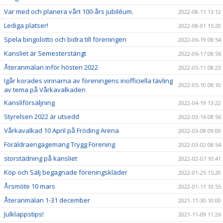
Var med och planera vårt 100-års jubiléum.
2022-08-11 13:12
Lediga platser!
2022-08-01 15:20
Spela bingolotto och bidra till föreningen
2022-06-19 08:54
Kansliet är Semesterstängt
2022-06-17 08:56
Återanmälan inför hösten 2022
2022-05-11 08:23
Igår korades vinnarna av föreningens inofficiella tävling
2022-05-10 08:10
av tema på Vårkavalkaden
Kansliförsäljning
2022-04-19 13:22
Styrelsen 2022 är utsedd
2022-03-16 08:56
Vårkavalkad 10 April på Fröding Arena
2022-03-08 09:00
Föräldraengagemang Trygg Förening
2022-03-02 08:54
storstädning på kansliet
2022-02-07 10:41
Köp och Sälj begagnade föreningskläder
2022-01-25 15:20
Årsmöte 10 mars
2022-01-11 10:55
Återanmälan 1-31 december
2021-11-30 10:00
Julklappstips!
2021-11-09 11:26