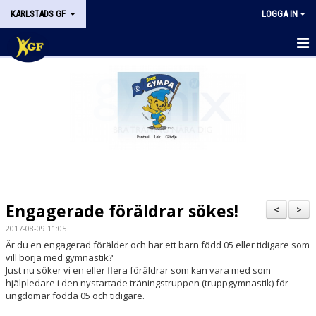
KARLSTADS GF
LOGGA IN
START
OM KGF
STYRELSEN
DOKUMENT
HISTORIK
Engagerade föräldrar sökes!
<
>
NYHETER
2017-08-09 11:05
Är du en engagerad förälder och har ett barn född 05 eller tidigare som
KALENDER
vill börja med gymnastik?
Just nu söker vi en eller flera föräldrar som kan vara med som
hjälpledare i den nystartade träningstruppen (truppgymnastik) för
STÖDMEDLEM
ungdomar födda 05 och tidigare.
KONTAKT