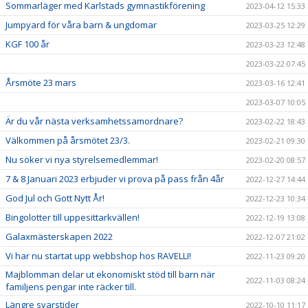
Sommarläger med Karlstads gymnastikförening
2023-04-12 15:33
Jumpyard för våra barn & ungdomar
2023-03-25 12:29
KGF 100 år
2023-03-23 12:48
2023-03-22 07:45
Årsmöte 23 mars
2023-03-16 12:41
2023-03-07 10:05
Är du vår nästa verksamhetssamordnare?
2023-02-22 18:43
Välkommen på årsmötet 23/3.
2023-02-21 09:30
Nu söker vi nya styrelsemedlemmar!
2023-02-20 08:57
7 & 8 Januari 2023 erbjuder vi prova på pass från 4år
2022-12-27 14:44
God Jul och Gott Nytt År!
2022-12-23 10:34
Bingolotter till uppesittarkvällen!
2022-12-19 13:08
Galaxmästerskapen 2022
2022-12-07 21:02
Vi har nu startat upp webbshop hos RAVELLI!
2022-11-23 09:20
Majblomman delar ut ekonomiskt stöd till barn när
2022-11-03 08:24
familjens pengar inte räcker till.
Längre svarstider
2022-10-10 11:17