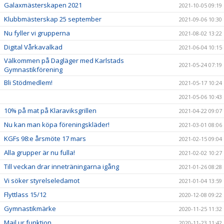
Galaxmästerskapen 2021
2021-10-05 09:19
Klubbmästerskap 25 september
2021-09-06 10:30
Nu fyller vi grupperna
2021-08-02 13:22
Digital Vårkavalkad
2021-06-04 10:15
Välkommen på Dagläger med Karlstads
2021-05-24 07:19
Gymnastikförening
Bli Stödmedlem!
2021-05-17 10:24
2021-05-06 10:43
10% på mat på Klaraviksgrillen
2021-04-22 09:07
Nu kan man köpa föreningskläder!
2021-03-01 08:06
KGFs 98:e årsmöte 17 mars
2021-02-15 09:04
Alla grupper är nu fulla!
2021-02-02 10:27
Till veckan drar inneträningarna igång
2021-01-26 08:28
Vi söker styrelseledamot
2021-01-04 13:59
Flyttlass 15/12
2020-12-08 09:22
Gymnastikmärke
2020-11-25 11:32
Mail ur funktion
2020-11-23 11:42