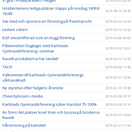
Vi gick i Prideparaden i helgen
2019-09-03 09:28
Höstterminens lediga platser släpps på onsdag 14/8 kl
2019-08-12 18:59
18,00!
Var med och sponsra en förening på frammarsch!
2019-06-24 10:24
Ledare sökes!
2019-06-10 22:52
KGF omcertifierad som en trygg förening
2019-05-08 08:00
Påminnelse! Dagläger med Karlstads
2019-04-29 16:01
Gymnastikförening i sommar
Ravelli-produkterna har landat!
2019-04-12 10:35
TACK!
2019-04-08 17:58
Välkommen till Karlstads Gymnastikförenings
2019-03-27 14:30
vårkavalkad!
Ny styrelse efter helgens årsmöte
2019-03-10 19:58
CheerXplosion i media
2019-03-08 10:51
Karlstads Gymnastikförening söker Kanslist 75-100%
2019-03-08 10:16
Än finns det platser kvar! Kom och lyssna på bröderna
2019-03-05 14:04
Ravelli
Vårrensning på kansliet!
2019-02-27 11:53