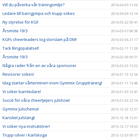
Vill du påverka vår träningsmiljö?
2016-04-05 11:06
Ledare till barngympa och trupp sökes
2016-04-04 13:14
Ny styrelse för KGF
2016-03-22 09:41
Årsmöte 19/3
2016-03-07 08:38
KGFs cheerleaders tog storslam på DM!
2016-03-06 21:17
Tack Bingopalatset!
2016-02-11 11:28
Årsmöte 19/3
2016-02-09 09:31
Några rader från en av våra sponsorer
2016-02-03 15:22
Revisorer sökes!
2016-01-13 12:56
Idag startar vårterminen inom Gymmix Gruppträning!
2016-01-11 15:48
Vi söker barnledare!
2016-01-05 12:47
Succé för våra cheertjejers julshow!
2016-01-03 23:14
Gymmix Julschema!
2015-12-22 12:37
Kansliet julstängt
2015-12-18 15:31
Vi söker nya instruktörer!
2015-12-17 14:55
Trupp-silver i Karlskoga
2015-12-03 09:17