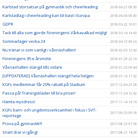
Karlstad storsatsar på gymnastik och cheerleading
2018-06-21 08:30
Karlstadlag i cheerleading kan bli bäst i Europa
2018-06-06 08:30
GDPR
2018-05-22 10:01
Tack till alla som gjorde föreningens Vårkavalkad möjlig!
2018-05-14 14:43
Sommarläger vecka 24
2018-04-12 09:26
Nu tränar vi som vanligt i våxnäshallen!
2018-02-05 12:43
Föreningens 95:e årsmöte
2018-01-29 22:16
Våxnäshallen stängd tills vidare
2018-01-23 09:44
[UPPDATERAD] Våxnäshallen stängd hela helgen
2018-01-16 11:52
KGFs medlemmar får 20% rabatt på Stadium
2017-12-04 23:28
Passa på! Träningskläder till bra priser!
2017-11-24 12:42
Hämta mysdress!
2017-11-14 16:16
KGFs barn- och ungdomsverksamhet i fokus i SVT-
2017-09-25 09:18
reportage
Prova på gymnastik!!!
2017-08-23 07:59
Snart drar vi igång!
2017-08-21 14:39