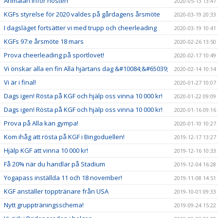
Anmälan inför hösten
2020-05-13 13:47
KGFs styrelse för 2020 valdes på gårdagens årsmöte
2020-03-19 20:33
I dagsläget fortsätter vi med trupp och cheerleading
2020-03-19 10:41
KGFs 97:e årsmöte 18 mars
2020-02-26 13:50
Prova cheerleading på sportlovet!
2020-02-17 10:49
Vi önskar alla en fin Alla hjärtans dag &#10084;&#65039;
2020-02-14 10:14
Vi är i final!
2020-01-27 10:07
Dags igen! Rösta på KGF och hjälp oss vinna 10 000 kr!
2020-01-22 09:09
Dags igen! Rösta på KGF och hjälp oss vinna 10 000 kr!
2020-01-16 09:16
Prova på Alla kan gympa!
2020-01-10 10:27
Kom ihåg att rösta på KGF i Bingoduellen!
2019-12-17 13:27
Hjälp KGF att vinna 10 000 kr!
2019-12-16 10:33
Få 20% när du handlar på Stadium
2019-12-04 16:28
Yogapass inställda 11 och 18 november!
2019-11-08 14:51
KGF anställer topptränare från USA
2019-10-01 09:33
Nytt gruppträningsschema!
2019-09-24 15:22