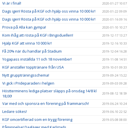
Vi är i final!
2020-01-27 10:07
Dags igen! Rösta på KGF och hjälp oss vinna 10 000 kr!
2020-01-22 09:09
Dags igen! Rösta på KGF och hjälp oss vinna 10 000 kr!
2020-01-16 09:16
Prova på Alla kan gympa!
2020-01-10 10:27
Kom ihåg att rösta på KGF i Bingoduellen!
2019-12-17 13:27
Hjälp KGF att vinna 10 000 kr!
2019-12-16 10:33
Få 20% när du handlar på Stadium
2019-12-04 16:28
Yogapass inställda 11 och 18 november!
2019-11-08 14:51
KGF anställer topptränare från USA
2019-10-01 09:33
Nytt gruppträningsschema!
2019-09-24 15:22
Vi gick i Prideparaden i helgen
2019-09-03 09:28
Höstterminens lediga platser släpps på onsdag 14/8 kl
2019-08-12 18:59
18,00!
Var med och sponsra en förening på frammarsch!
2019-06-24 10:24
Ledare sökes!
2019-06-10 22:52
KGF omcertifierad som en trygg förening
2019-05-08 08:00
Påminnelse! Dagläger med Karlstads