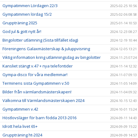
Gympatimmen Lördagen 22/3
2025-02-25 10:56
Gympatimmen lördag 15/2
2025-02-06 08:58
Gruppträning 2025
2025-01-14 10:53
God jul & gott nytt år!
2024-12-23 08:27
Bingolotter utlämning (Sista tillfället idag)
2024-12-19 10:44
Föreningens Galaxmästerskap & juluppvisning
2024-12-05 13:21
Viktig information kring utlämningsdag av bingolotter
2024-11-25 07:24
Kansliet stängt v.47 + nya telefontider
2024-11-14 12:32
Gympa-disco för våra medlemmar!
2024-11-07 09:13
Terminens sista Gympatimmen v.50
2024-11-05 14:09
Bilder från värmlandsmästerskapen!
2024-11-04 09:32
Välkomna till Värmlandsmästerskapen 2024
2024-10-15 12:43
Gympatimmen v.42
2024-10-01 15:24
Höstlovsläger för barn födda 2013-2016
2024-09-11 14:43
Idrott hela livet 65+
2024-09-09 15:22
Gruppträning ht-2024
2024-09-09 14:57