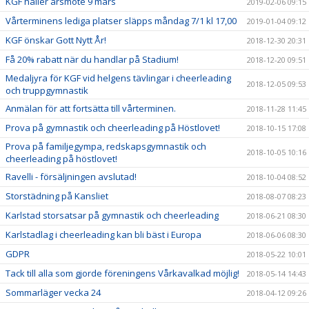
KGF håller årsmöte 9 mars
2019-02-06 09:15
Vårterminens lediga platser släpps måndag 7/1 kl 17,00
2019-01-04 09:12
KGF önskar Gott Nytt År!
2018-12-30 20:31
Få 20% rabatt när du handlar på Stadium!
2018-12-20 09:51
Medaljyra för KGF vid helgens tävlingar i cheerleading
2018-12-05 09:53
och truppgymnastik
Anmälan för att fortsätta till vårterminen.
2018-11-28 11:45
Prova på gymnastik och cheerleading på Höstlovet!
2018-10-15 17:08
Prova på familjegympa, redskapsgymnastik och
2018-10-05 10:16
cheerleading på höstlovet!
Ravelli - försäljningen avslutad!
2018-10-04 08:52
Storstädning på Kansliet
2018-08-07 08:23
Karlstad storsatsar på gymnastik och cheerleading
2018-06-21 08:30
Karlstadlag i cheerleading kan bli bäst i Europa
2018-06-06 08:30
GDPR
2018-05-22 10:01
Tack till alla som gjorde föreningens Vårkavalkad möjlig!
2018-05-14 14:43
Sommarläger vecka 24
2018-04-12 09:26