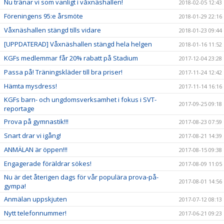
Nu tränar vi som vanligt i våxnäshallen!
2018-02-05 12:43
Föreningens 95:e årsmöte
2018-01-29 22:16
Våxnäshallen stängd tills vidare
2018-01-23 09:44
[UPPDATERAD] Våxnäshallen stängd hela helgen
2018-01-16 11:52
KGFs medlemmar får 20% rabatt på Stadium
2017-12-04 23:28
Passa på! Träningskläder till bra priser!
2017-11-24 12:42
Hämta mysdress!
2017-11-14 16:16
KGFs barn- och ungdomsverksamhet i fokus i SVT-
2017-09-25 09:18
reportage
Prova på gymnastik!!!
2017-08-23 07:59
Snart drar vi igång!
2017-08-21 14:39
ANMÄLAN är öppen!!!
2017-08-15 09:38
Engagerade föräldrar sökes!
2017-08-09 11:05
Nu är det återigen dags för vår populära prova-på-
2017-08-01 14:56
gympa!
Anmälan uppskjuten
2017-07-12 08:13
Nytt telefonnummer!
2017-06-21 09:23