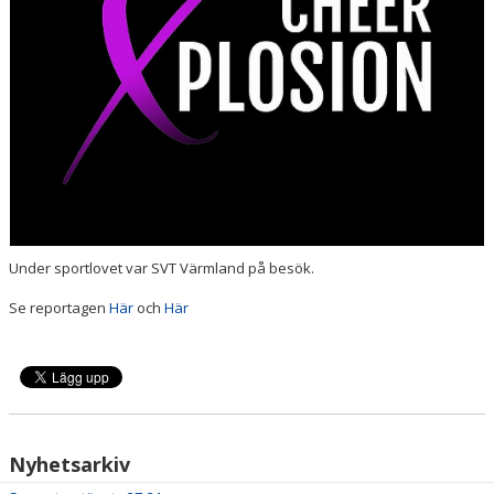
PRISER & TERMINSTIDER
BLI LEDARE
FÖRENINGSKOLLEKTION
HYRA KGF-LOKALEN
SPONSORER
Under sportlovet var SVT Värmland på besök.
FRITIDSKORTET
Se reportagen
Här
och
Här
Nyhetsarkiv