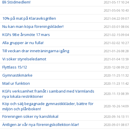
Bli Stödmedlem!
2021-05-17 10:24
2021-05-06 10:43
10% på mat på Klaraviksgrillen
2021-04-22 09:07
Nu kan man köpa föreningskläder!
2021-03-01 08:06
KGFs 98:e årsmöte 17 mars
2021-02-15 09:04
Alla grupper är nu fulla!
2021-02-02 10:27
Till veckan drar inneträningarna igång
2021-01-26 08:28
Vi söker styrelseledamot
2021-01-04 13:59
Flyttlass 15/12
2020-12-08 09:22
Gymnastikmärke
2020-11-25 11:32
Mail ur funktion
2020-11-23 11:42
KGFs verksamhet framåt i samband med Värmlands
2020-11-13 08:39
nya lokala restriktioner
Köp och sälj begagnade gymnastikkläder, bättre för
2020-10-26 14:09
miljön och plånboken!
Föreningen söker ny kanslilokal
2020-09-16 13:11
Äntligen är vår nya föreningskollektion klar!
2020-09-01 08:07