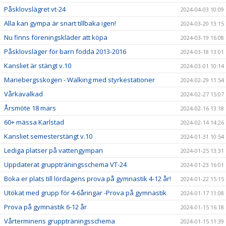
Påsklovslägret vt-24
2024-04-03 10:09
Alla kan gympa är snart tillbaka igen!
2024-03-20 13:15
Nu finns föreningskläder att köpa
2024-03-19 16:08
Påsklovsläger för barn födda 2013-2016
2024-03-18 13:01
Kansliet är stängt v.10
2024-03-01 10:14
Mariebergsskogen - Walking med styrkestationer
2024-02-29 11:54
Vårkavalkad
2024-02-27 15:07
Årsmöte 18 mars
2024-02-16 13:18
60+ mässa Karlstad
2024-02-14 14:26
Kansliet semesterstängt v.10
2024-01-31 10:54
Lediga platser på vattengympan
2024-01-25 13:31
Uppdaterat gruppträningsschema VT-24
2024-01-23 16:01
Boka er plats till lördagens prova på gymnastik 4-12 år!
2024-01-22 15:15
Utökat med grupp för 4-6åringar -Prova på gymnastik
2024-01-17 11:08
Prova på gymnastik 6-12 år
2024-01-15 16:18
Vårterminens gruppträningsschema
2024-01-15 11:39