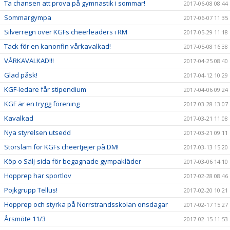
Ta chansen att prova på gymnastik i sommar!
2017-06-08 08:44
Sommargympa
2017-06-07 11:35
Silverregn över KGFs cheerleaders i RM
2017-05-29 11:18
Tack för en kanonfin vårkavalkad!
2017-05-08 16:38
VÅRKAVALKAD!!!
2017-04-25 08:40
Glad påsk!
2017-04-12 10:29
KGF-ledare får stipendium
2017-04-06 09:24
KGF är en trygg förening
2017-03-28 13:07
Kavalkad
2017-03-21 11:08
Nya styrelsen utsedd
2017-03-21 09:11
Storslam för KGFs cheertjejer på DM!
2017-03-13 15:20
Köp o Sälj-sida för begagnade gympakläder
2017-03-06 14:10
Hopprep har sportlov
2017-02-28 08:46
Pojkgrupp Tellus!
2017-02-20 10:21
Hopprep och styrka på Norrstrandsskolan onsdagar
2017-02-17 15:27
Årsmöte 11/3
2017-02-15 11:53