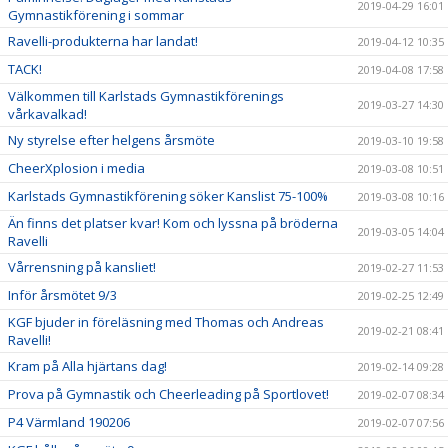
2019-04-29 16:01
Gymnastikförening i sommar
Ravelli-produkterna har landat!
2019-04-12 10:35
TACK!
2019-04-08 17:58
Välkommen till Karlstads Gymnastikförenings
2019-03-27 14:30
vårkavalkad!
Ny styrelse efter helgens årsmöte
2019-03-10 19:58
CheerXplosion i media
2019-03-08 10:51
Karlstads Gymnastikförening söker Kanslist 75-100%
2019-03-08 10:16
Än finns det platser kvar! Kom och lyssna på bröderna
2019-03-05 14:04
Ravelli
Vårrensning på kansliet!
2019-02-27 11:53
Inför årsmötet 9/3
2019-02-25 12:49
KGF bjuder in föreläsning med Thomas och Andreas
2019-02-21 08:41
Ravelli!
Kram på Alla hjärtans dag!
2019-02-14 09:28
Prova på Gymnastik och Cheerleading på Sportlovet!
2019-02-07 08:34
P4 Värmland 190206
2019-02-07 07:56