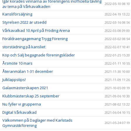
Igår korades vinnarna av föreningens inofficiella tävling
2022-05-10 08:10
av tema på Vårkavalkaden
Kansliförsäljning
2022-04-19 13:22
Styrelsen 2022 är utsedd
2022-03-16 08:56
Vårkavalkad 10 April på Fröding Arena
2022-03-08 09:00
Föräldraengagemang Trygg Förening
2022-03-02 08:54
storstädning på kansliet
2022-02-07 10:41
Köp och Sälj begagnade föreningskläder
2022-01-25 15:20
Årsmöte 10 mars
2022-01-11 10:55
Återanmälan 1-31 december
2021-11-30 10:00
Julklappstips!
2021-11-09 11:26
Galaxmästerskapen 2021
2021-10-05 09:19
Klubbmästerskap 25 september
2021-09-06 10:30
Nu fyller vi grupperna
2021-08-02 13:22
Digital Vårkavalkad
2021-06-04 10:15
Välkommen på Dagläger med Karlstads
2021-05-24 07:19
Gymnastikförening