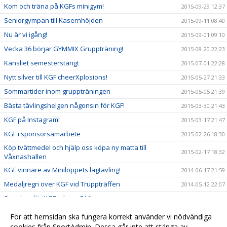
Kom och träna på KGFs minigym!
2015-09-29 12:37
Seniorgympan till Kasernhöjden
2015-09-11 08:40
Nu är vi igång!
2015-09-01 09:10
Vecka 36 börjar GYMMIX Gruppträning!
2015-08-20 22:23
Kansliet semesterstängt
2015-07-01 22:28
Nytt silver till KGF cheerXplosions!
2015-05-27 21:33
Sommartider inom gruppträningen
2015-05-05 21:39
Bästa tävlingshelgen någonsin för KGF!
2015-03-30 21:43
KGF på Instagram!
2015-03-17 21:47
KGF i sponsorsamarbete
2015-02-26 18:30
Köp tvättmedel och hjälp oss köpa ny matta till
2015-02-17 18:32
Våxnäshallen
KGF vinnare av Miniloppets lagtävling!
2014-06-17 21:59
Medaljregn över KGF vid Truppträffen
2014-05-12 22:07
Storslam för KGF i cheer-DM!
2014-03-24 22:10
Nya framgångar för KGFs cheertjejer!
2014-03-17 22:02
För att hemsidan ska fungera korrekt använder vi nödvändiga
cookies från SportAdmin. Dessa går inte att stänga av.
Guld och silver till KGF mixtrupper!
2013-11-26 22:14