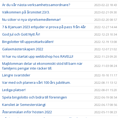
Är du vår nästa verksamhetssamordnare?
2023-02-22 18:43
Välkommen på årsmötet 23/3.
2023-02-21 09:30
Nu söker vi nya styrelsemedlemmar!
2023-02-20 08:57
7 & 8 Januari 2023 erbjuder vi prova på pass från 4år
2022-12-27 14:44
God Jul och Gott Nytt År!
2022-12-23 10:34
Bingolotter till uppesittarkvällen!
2022-12-19 13:08
Galaxmästerskapen 2022
2022-12-07 21:02
Vi har nu startat upp webbshop hos RAVELLI!
2022-11-23 09:20
Majblomman delar ut ekonomiskt stöd till barn när
2022-11-03 08:24
familjens pengar inte räcker till.
Längre svarstider
2022-10-10 11:17
Var med och planera vårt 100-års jubiléum.
2022-08-11 13:12
Lediga platser!
2022-08-01 15:20
Spela bingolotto och bidra till föreningen
2022-06-19 08:54
Kansliet är Semesterstängt
2022-06-17 08:56
Återanmälan inför hösten 2022
2022-05-11 08:23