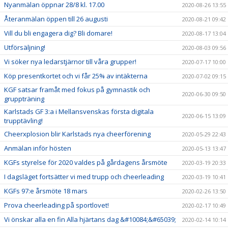
Nyanmälan öppnar 28/8 kl. 17.00
2020-08-26 13:55
Återanmälan öppen till 26 augusti
2020-08-21 09:42
Vill du bli engagera dig? Bli domare!
2020-08-17 13:04
Utförsäljning!
2020-08-03 09:56
Vi söker nya ledarstjärnor till våra grupper!
2020-07-17 10:00
Köp presentkortet och vi får 25% av intäkterna
2020-07-02 09:15
KGF satsar framåt med fokus på gymnastik och
2020-06-30 09:50
gruppträning
Karlstads GF 3:a i Mellansvenskas första digitala
2020-06-15 13:09
trupptävling!
Cheerxplosion blir Karlstads nya cheerförening
2020-05-29 22:43
Anmälan inför hösten
2020-05-13 13:47
KGFs styrelse för 2020 valdes på gårdagens årsmöte
2020-03-19 20:33
I dagsläget fortsätter vi med trupp och cheerleading
2020-03-19 10:41
KGFs 97:e årsmöte 18 mars
2020-02-26 13:50
Prova cheerleading på sportlovet!
2020-02-17 10:49
Vi önskar alla en fin Alla hjärtans dag &#10084;&#65039;
2020-02-14 10:14