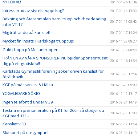
NY LOKAL!
2017-01-26 15:36
Intresserad av styrelseuppdrag?
2017-01-24 13:30
Bokning och Återanmälan barn, trupp och cheerleading
2017-01-19 08:42
inför VT-17
Mig träffar du på kansliet!
2017-01-17 14:24
Mycket fin insats i Karlskoga truppcup!
2016-11-28 08:27
Guld i hopp på Mellantruppen
2016-11-17 08:58
FRÅN EN AV VÅRA SPONSORER: Nu bjuder Sponsorhuset
2016-11-16 11:34
dig på ett gratisköp!!
Karlstads Gymnastikförening söker driven kanslist för
2016-11-09 12:56
föräldravik
KGF på mässan Liv & Hälsa
2016-10-20 09:09
YOGALEDARE SÖKES!
2016-10-12 15:17
Ingen telefontid under v.39
2016-09-21 14:19
Teckna en prenumeration på KT för 266:- så stödjer du
2016-08-30 15:09
KGF med 133:-
Kansliet v.33
2016-08-12 11:54
Slutspurt på utegympan!
2016-08-04 11:19