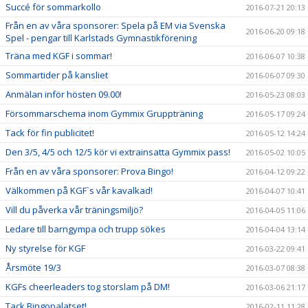
Succé för sommarkollo
2016-07-21 20:13
Från en av våra sponsorer: Spela på EM via Svenska
2016-06-20 09:18
Spel - pengar till Karlstads Gymnastikförening
Träna med KGF i sommar!
2016-06-07 10:38
Sommartider på kansliet
2016-06-07 09:30
Anmälan inför hösten 09.00!
2016-05-23 08:03
Försommarschema inom Gymmix Gruppträning
2016-05-17 09:24
Tack för fin publicitet!
2016-05-12 14:24
Den 3/5, 4/5 och 12/5 kör vi extrainsatta Gymmix pass!
2016-05-02 10:05
Från en av våra sponsorer: Prova Bingo!
2016-04-12 09:22
Välkommen på KGF`s vår kavalkad!
2016-04-07 10:41
Vill du påverka vår träningsmiljö?
2016-04-05 11:06
Ledare till barngympa och trupp sökes
2016-04-04 13:14
Ny styrelse för KGF
2016-03-22 09:41
Årsmöte 19/3
2016-03-07 08:38
KGFs cheerleaders tog storslam på DM!
2016-03-06 21:17
Tack Bingopalatset!
2016-02-11 11:28