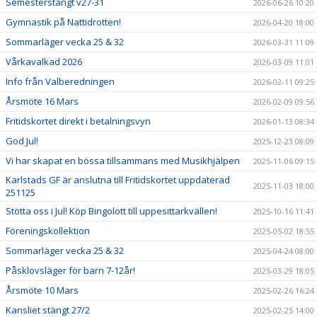
Semesterstängt v27-31
2026-06-26 10:20
Gymnastik på Nattidrotten!
2026-04-20 18:00
Sommarläger vecka 25 & 32
2026-03-31 11:09
Vårkavalkad 2026
2026-03-09 11:01
Info från Valberedningen
2026-02-11 09:25
Årsmöte 16 Mars
2026-02-09 09:56
Fritidskortet direkt i betalningsvyn
2026-01-13 08:34
God Jul!
2025-12-23 08:09
Vi har skapat en bössa tillsammans med Musikhjälpen
2025-11-06 09:15
Karlstads GF är anslutna till Fritidskortet uppdaterad
2025-11-03 18:00
251125
Stötta oss i Jul! Köp Bingolott till uppesittarkvällen!
2025-10-16 11:41
Föreningskollektion
2025-05-02 18:55
Sommarläger vecka 25 & 32
2025-04-24 08:00
Påsklovsläger för barn 7-12år!
2025-03-29 18:05
Årsmöte 10 Mars
2025-02-26 16:24
Kansliet stängt 27/2
2025-02-25 14:00