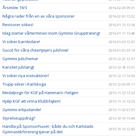
Årsmöte 19/3
2016-02-09 09:31
Några rader från en av våra sponsorer
2016-02-03 15:22
Revisorer sökes!
2016-01-13 12:56
Idag startar vårterminen inom Gymmix Gruppträning!
2016-01-11 15:48
Vi söker barnledare!
2016-01-05 12:47
Succé för våra cheertjejers julshow!
2016-01-03 23:14
Gymmix Julschema!
2015-12-22 12:37
Kansliet julstängt
2015-12-18 15:31
Vi söker nya instruktörer!
2015-12-17 14:55
Trupp-silver i Karlskoga
2015-12-03 09:17
Medaljregn för KGF på Hammarö i helgen
2015-11-23 13:33
Hjälp KGF att vinna Klubbfajten!
2015-11-13 13:25
Gymmix erbjudande!
2015-11-03 07:57
Styrelseuppdrag?
2015-10-19 15:44
Handla på Sponsorhuset - både du och Karlstads
2015-10-16 12:45
Gymnastikförening tjänar på det