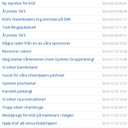
Ny styrelse för KGF
2016-03-22 09:41
Årsmöte 19/3
2016-03-07 08:38
KGFs cheerleaders tog storslam på DM!
2016-03-06 21:17
Tack Bingopalatset!
2016-02-11 11:28
Årsmöte 19/3
2016-02-09 09:31
Några rader från en av våra sponsorer
2016-02-03 15:22
Revisorer sökes!
2016-01-13 12:56
Idag startar vårterminen inom Gymmix Gruppträning!
2016-01-11 15:48
Vi söker barnledare!
2016-01-05 12:47
Succé för våra cheertjejers julshow!
2016-01-03 23:14
Gymmix Julschema!
2015-12-22 12:37
Kansliet julstängt
2015-12-18 15:31
Vi söker nya instruktörer!
2015-12-17 14:55
Trupp-silver i Karlskoga
2015-12-03 09:17
Medaljregn för KGF på Hammarö i helgen
2015-11-23 13:33
Hjälp KGF att vinna Klubbfajten!
2015-11-13 13:25