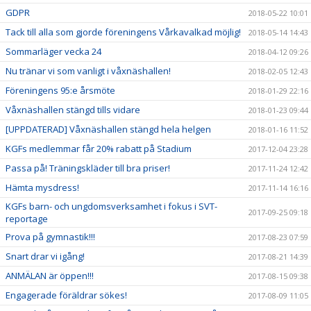
GDPR
2018-05-22 10:01
Tack till alla som gjorde föreningens Vårkavalkad möjlig!
2018-05-14 14:43
Sommarläger vecka 24
2018-04-12 09:26
Nu tränar vi som vanligt i våxnäshallen!
2018-02-05 12:43
Föreningens 95:e årsmöte
2018-01-29 22:16
Våxnäshallen stängd tills vidare
2018-01-23 09:44
[UPPDATERAD] Våxnäshallen stängd hela helgen
2018-01-16 11:52
KGFs medlemmar får 20% rabatt på Stadium
2017-12-04 23:28
Passa på! Träningskläder till bra priser!
2017-11-24 12:42
Hämta mysdress!
2017-11-14 16:16
KGFs barn- och ungdomsverksamhet i fokus i SVT-
2017-09-25 09:18
reportage
Prova på gymnastik!!!
2017-08-23 07:59
Snart drar vi igång!
2017-08-21 14:39
ANMÄLAN är öppen!!!
2017-08-15 09:38
Engagerade föräldrar sökes!
2017-08-09 11:05