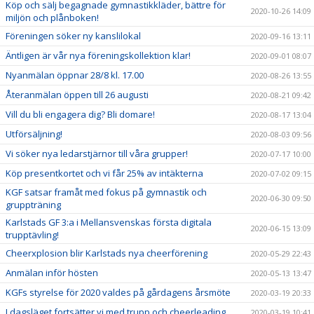
Köp och sälj begagnade gymnastikkläder, bättre för
2020-10-26 14:09
miljön och plånboken!
Föreningen söker ny kanslilokal
2020-09-16 13:11
Äntligen är vår nya föreningskollektion klar!
2020-09-01 08:07
Nyanmälan öppnar 28/8 kl. 17.00
2020-08-26 13:55
Återanmälan öppen till 26 augusti
2020-08-21 09:42
Vill du bli engagera dig? Bli domare!
2020-08-17 13:04
Utförsäljning!
2020-08-03 09:56
Vi söker nya ledarstjärnor till våra grupper!
2020-07-17 10:00
Köp presentkortet och vi får 25% av intäkterna
2020-07-02 09:15
KGF satsar framåt med fokus på gymnastik och
2020-06-30 09:50
gruppträning
Karlstads GF 3:a i Mellansvenskas första digitala
2020-06-15 13:09
trupptävling!
Cheerxplosion blir Karlstads nya cheerförening
2020-05-29 22:43
Anmälan inför hösten
2020-05-13 13:47
KGFs styrelse för 2020 valdes på gårdagens årsmöte
2020-03-19 20:33
I dagsläget fortsätter vi med trupp och cheerleading
2020-03-19 10:41