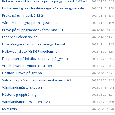
Boka er plats till lördagens prova på gymnastik 4-12 år!
2024-01-22 15:15
Utökat med grupp för 4-6åringar -Prova på gymnastik
2024-01-17 11:08
Prova på gymnastik 6-12 år
2024-01-15 16:18
Vårterminens gruppträningsschema
2024-01-15 11:39
Prova på truppgymnastik för vuxna 15+
2024-01-09 14:07
Ledare till våren sökes!
2023-11-21 11:26
Förändringar i vårt gruppträningschema!
2023-11-14 11:17
Halloweendisco för KGF-medlemmar
2023-11-02 15:58
Fler platser på höstlovets prova på gympa!
2023-10-25 14:25
Vi söker vattengympainstruktör!
2023-10-20 10:36
Höstlov - Prova på gympa
2023-10-18 12:26
Välkomna på Värmlandsmästerskapen 2023
2023-09-25 13:16
Värmlandsmästerskapen
2023-09-15 14:44
Höstens gruppträning
2023-08-22 11:21
Värmlandsmästerskapen 2023
2023-08-21 10:50
Ny termin!
2023-08-08 12:20