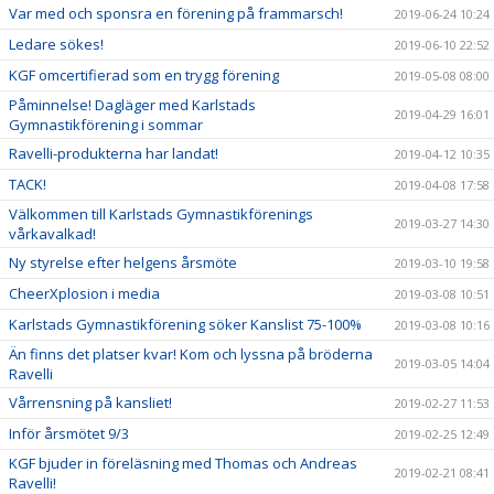
Var med och sponsra en förening på frammarsch!
2019-06-24 10:24
Ledare sökes!
2019-06-10 22:52
KGF omcertifierad som en trygg förening
2019-05-08 08:00
Påminnelse! Dagläger med Karlstads
2019-04-29 16:01
Gymnastikförening i sommar
Ravelli-produkterna har landat!
2019-04-12 10:35
TACK!
2019-04-08 17:58
Välkommen till Karlstads Gymnastikförenings
2019-03-27 14:30
vårkavalkad!
Ny styrelse efter helgens årsmöte
2019-03-10 19:58
CheerXplosion i media
2019-03-08 10:51
Karlstads Gymnastikförening söker Kanslist 75-100%
2019-03-08 10:16
Än finns det platser kvar! Kom och lyssna på bröderna
2019-03-05 14:04
Ravelli
Vårrensning på kansliet!
2019-02-27 11:53
Inför årsmötet 9/3
2019-02-25 12:49
KGF bjuder in föreläsning med Thomas och Andreas
2019-02-21 08:41
Ravelli!