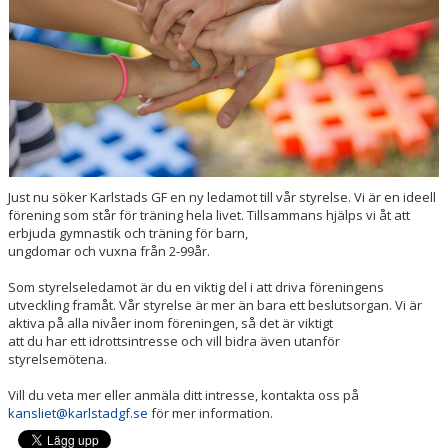
PRISER & TERMINSTIDER
BLI LEDARE
FÖRENINGSKOLLEKTION
HYRA KGF-LOKALEN
Just nu söker Karlstads GF en ny ledamot till vår styrelse. Vi är en ideell
förening som står för träning hela livet. Tillsammans hjälps vi åt att
SPONSORER
erbjuda gymnastik och träning för barn,
ungdomar och vuxna från 2-99år.
FRITIDSKORTET
Som styrelseledamot är du en viktig del i att driva föreningens
utveckling framåt. Vår styrelse är mer än bara ett beslutsorgan. Vi är
aktiva på alla nivåer inom föreningen, så det är viktigt
att du har ett idrottsintresse och vill bidra även utanför
styrelsemötena.
Vill du veta mer eller anmäla ditt intresse, kontakta oss på
kansliet@karlstadgf.se
för mer information.