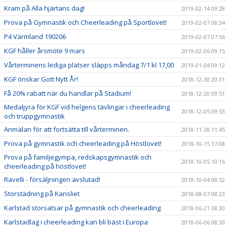
Kram på Alla hjärtans dag!
2019-02-14 09:28
Prova på Gymnastik och Cheerleading på Sportlovet!
2019-02-07 08:34
P4 Värmland 190206
2019-02-07 07:56
KGF håller årsmöte 9 mars
2019-02-06 09:15
Vårterminens lediga platser släpps måndag 7/1 kl 17,00
2019-01-04 09:12
KGF önskar Gott Nytt År!
2018-12-30 20:31
Få 20% rabatt när du handlar på Stadium!
2018-12-20 09:51
Medaljyra för KGF vid helgens tävlingar i cheerleading
2018-12-05 09:53
och truppgymnastik
Anmälan för att fortsätta till vårterminen.
2018-11-28 11:45
Prova på gymnastik och cheerleading på Höstlovet!
2018-10-15 17:08
Prova på familjegympa, redskapsgymnastik och
2018-10-05 10:16
cheerleading på höstlovet!
Ravelli - försäljningen avslutad!
2018-10-04 08:52
Storstädning på Kansliet
2018-08-07 08:23
Karlstad storsatsar på gymnastik och cheerleading
2018-06-21 08:30
Karlstadlag i cheerleading kan bli bäst i Europa
2018-06-06 08:30