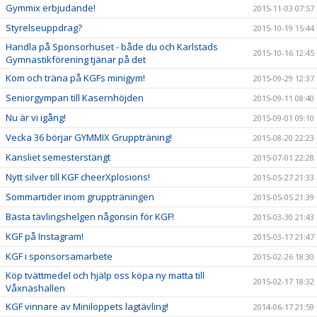
Gymmix erbjudande!
2015-11-03 07:57
Styrelseuppdrag?
2015-10-19 15:44
Handla på Sponsorhuset - både du och Karlstads
2015-10-16 12:45
Gymnastikförening tjänar på det
Kom och träna på KGFs minigym!
2015-09-29 12:37
Seniorgympan till Kasernhöjden
2015-09-11 08:40
Nu är vi igång!
2015-09-01 09:10
Vecka 36 börjar GYMMIX Gruppträning!
2015-08-20 22:23
Kansliet semesterstängt
2015-07-01 22:28
Nytt silver till KGF cheerXplosions!
2015-05-27 21:33
Sommartider inom gruppträningen
2015-05-05 21:39
Bästa tävlingshelgen någonsin för KGF!
2015-03-30 21:43
KGF på Instagram!
2015-03-17 21:47
KGF i sponsorsamarbete
2015-02-26 18:30
Köp tvättmedel och hjälp oss köpa ny matta till
2015-02-17 18:32
Våxnäshallen
KGF vinnare av Miniloppets lagtävling!
2014-06-17 21:59