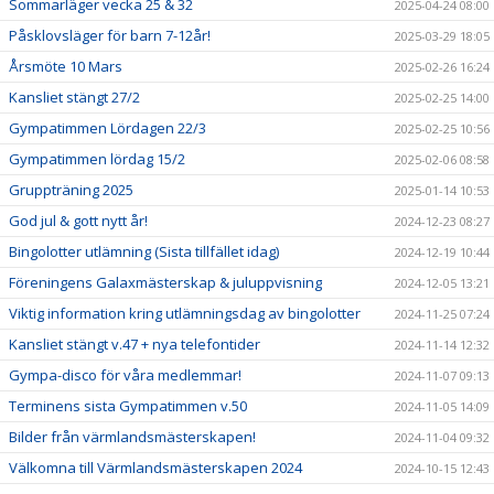
Sommarläger vecka 25 & 32
2025-04-24 08:00
Påsklovsläger för barn 7-12år!
2025-03-29 18:05
Årsmöte 10 Mars
2025-02-26 16:24
Kansliet stängt 27/2
2025-02-25 14:00
Gympatimmen Lördagen 22/3
2025-02-25 10:56
Gympatimmen lördag 15/2
2025-02-06 08:58
Gruppträning 2025
2025-01-14 10:53
God jul & gott nytt år!
2024-12-23 08:27
Bingolotter utlämning (Sista tillfället idag)
2024-12-19 10:44
Föreningens Galaxmästerskap & juluppvisning
2024-12-05 13:21
Viktig information kring utlämningsdag av bingolotter
2024-11-25 07:24
Kansliet stängt v.47 + nya telefontider
2024-11-14 12:32
Gympa-disco för våra medlemmar!
2024-11-07 09:13
Terminens sista Gympatimmen v.50
2024-11-05 14:09
Bilder från värmlandsmästerskapen!
2024-11-04 09:32
Välkomna till Värmlandsmästerskapen 2024
2024-10-15 12:43