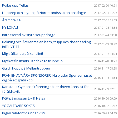
Pojkgrupp Tellus!
2017-02-20 10:21
Hopprep och styrka på Norrstrandsskolan onsdagar
2017-02-17 15:27
Årsmöte 11/3
2017-02-15 11:53
NY LOKAL!
2017-01-26 15:36
Intresserad av styrelseuppdrag?
2017-01-24 13:30
Bokning och Återanmälan barn, trupp och cheerleading
2017-01-19 08:42
inför VT-17
Mig träffar du på kansliet!
2017-01-17 14:24
Mycket fin insats i Karlskoga truppcup!
2016-11-28 08:27
Guld i hopp på Mellantruppen
2016-11-17 08:58
FRÅN EN AV VÅRA SPONSORER: Nu bjuder Sponsorhuset
2016-11-16 11:34
dig på ett gratisköp!!
Karlstads Gymnastikförening söker driven kanslist för
2016-11-09 12:56
föräldravik
KGF på mässan Liv & Hälsa
2016-10-20 09:09
YOGALEDARE SÖKES!
2016-10-12 15:17
Ingen telefontid under v.39
2016-09-21 14:19