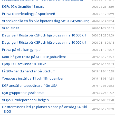
KGFs 97:e årsmöte 18 mars
2020-02-26 13:50
Prova cheerleading på sportlovet!
2020-02-17 10:49
Vi önskar alla en fin Alla hjärtans dag &#10084;&#65039;
2020-02-14 10:14
Vi är i final!
2020-01-27 10:07
Dags igen! Rösta på KGF och hjälp oss vinna 10 000 kr!
2020-01-22 09:09
Dags igen! Rösta på KGF och hjälp oss vinna 10 000 kr!
2020-01-16 09:16
Prova på Alla kan gympa!
2020-01-10 10:27
Kom ihåg att rösta på KGF i Bingoduellen!
2019-12-17 13:27
Hjälp KGF att vinna 10 000 kr!
2019-12-16 10:33
Få 20% när du handlar på Stadium
2019-12-04 16:28
Yogapass inställda 11 och 18 november!
2019-11-08 14:51
KGF anställer topptränare från USA
2019-10-01 09:33
Nytt gruppträningsschema!
2019-09-24 15:22
Vi gick i Prideparaden i helgen
2019-09-03 09:28
Höstterminens lediga platser släpps på onsdag 14/8 kl
2019-08-12 18:59
18,00!