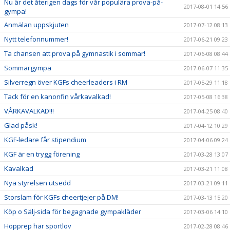
Nu är det återigen dags för vår populära prova-på-
2017-08-01 14:56
gympa!
Anmälan uppskjuten
2017-07-12 08:13
Nytt telefonnummer!
2017-06-21 09:23
Ta chansen att prova på gymnastik i sommar!
2017-06-08 08:44
Sommargympa
2017-06-07 11:35
Silverregn över KGFs cheerleaders i RM
2017-05-29 11:18
Tack för en kanonfin vårkavalkad!
2017-05-08 16:38
VÅRKAVALKAD!!!
2017-04-25 08:40
Glad påsk!
2017-04-12 10:29
KGF-ledare får stipendium
2017-04-06 09:24
KGF är en trygg förening
2017-03-28 13:07
Kavalkad
2017-03-21 11:08
Nya styrelsen utsedd
2017-03-21 09:11
Storslam för KGFs cheertjejer på DM!
2017-03-13 15:20
Köp o Sälj-sida för begagnade gympakläder
2017-03-06 14:10
Hopprep har sportlov
2017-02-28 08:46