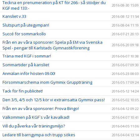
Teckna en prenumeration på KT för 266:- så stödjer du
2016-08-30 15:09
KGF med 133:-
Kansliet v.33
2016-08-12 11:54
Slutspurt på utegympan!
2016-08-04 11:19
Succé för sommarkollo
2016-07-21 20:13
Från en av våra sponsorer: Spela på EM via Svenska
2016-06-20 09:18
Spel - pengar till Karlstads Gymnastikförening
Träna med KGF i sommar!
2016-06-07 10:38
Sommartider på kansliet
2016-06-07 09:30
Anmälan inför hösten 09.00!
2016-05-23 08:03
Försommarschema inom Gymmix Gruppträning
2016-05-17 09:24
Tack för fin publicitet!
2016-05-12 14:24
Den 3/5, 4/5 och 12/5 kör vi extrainsatta Gymmix pass!
2016-05-02 10:05
Från en av våra sponsorer: Prova Bingo!
2016-04-12 09:22
Välkommen på KGF`s vår kavalkad!
2016-04-07 10:41
Vill du påverka vår träningsmiljö?
2016-04-05 11:06
Ledare till barngympa och trupp sökes
2016-04-04 13:14