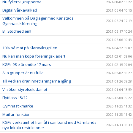
Nu fyller vi grupperna
2021-08-02 13:22
Digital Vårkavalkad
2021-06-04 10:15
Välkommen på Dagläger med Karlstads
2021-05-24 07:19
Gymnastikförening
Bli Stödmedlem!
2021-05-17 10:24
2021-05-06 10:43
10% på mat på Klaraviksgrillen
2021-04-22 09:07
Nu kan man köpa föreningskläder!
2021-03-01 08:06
KGFs 98:e årsmöte 17 mars
2021-02-15 09:04
Alla grupper är nu fulla!
2021-02-02 10:27
Till veckan drar inneträningarna igång
2021-01-26 08:28
Vi söker styrelseledamot
2021-01-04 13:59
Flyttlass 15/12
2020-12-08 09:22
Gymnastikmärke
2020-11-25 11:32
Mail ur funktion
2020-11-23 11:42
KGFs verksamhet framåt i samband med Värmlands
2020-11-13 08:39
nya lokala restriktioner