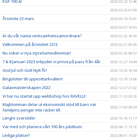
KGF 100 år
2023-03-23 12:48
2023-03-22 07:45
Årsmöte 23 mars
2023-03-16 12:41
2023-03-07 10:05
Är du vår nästa verksamhetssamordnare?
2023-02-22 18:43
Välkommen på årsmötet 23/3.
2023-02-21 09:30
Nu söker vi nya styrelsemedlemmar!
2023-02-20 08:57
7 & 8 Januari 2023 erbjuder vi prova på pass från 4år
2022-12-27 14:44
God Jul och Gott Nytt År!
2022-12-23 10:34
Bingolotter till uppesittarkvällen!
2022-12-19 13:08
Galaxmästerskapen 2022
2022-12-07 21:02
Vi har nu startat upp webbshop hos RAVELLI!
2022-11-23 09:20
Majblomman delar ut ekonomiskt stöd till barn när
2022-11-03 08:24
familjens pengar inte räcker till.
Längre svarstider
2022-10-10 11:17
Var med och planera vårt 100-års jubiléum.
2022-08-11 13:12
Lediga platser!
2022-08-01 15:20